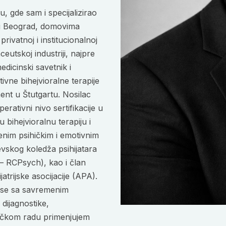
oći Beograd, domovima
rivatnoj i institucionalnoj
utskoj industriji, najpre
dicinski savetnik i
vne bihejvioralne terapije
ent u Štutgartu. Nosilac
erativni nivo sertifikacije u
bihejvioralnu terapiju i
nim psihičkim i emotivnim
vskog koledža psihijatara
 – RCPsych), kao i član
jatrijske asocijacije (APA).
kse sa savremenim
 dijagnostike,
iničkom radu primenjujem