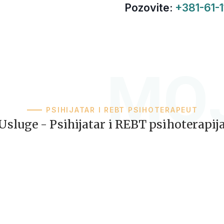
Pozovite:
+381-61-1
MOJ
PSIHIJATAR I REBT PSIHOTERAPEUT
Usluge -
Psihijatar i REBT psihoterapij
TRIJA