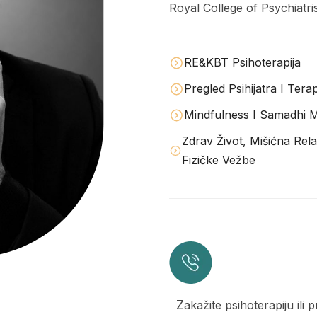
Royal College of Psychiatri
RE&KBT Psihoterapija
Pregled Psihijatra I Terap
Mindfulness I Samadhi M
Zdrav Život, Mišićna Rela
Fizičke Vežbe
Zakažite psihoterapiju ili 