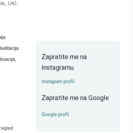
sts, UK).
ija
editacija
Z
apratite me na
ksacija,
Instagramu
Instagram profil
Z
apratite me na Google
Google profil
pregled