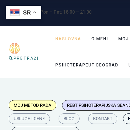
Radno vreme
: Pon – Pet: 18:00 – 21:00
SR
NASLOVNA
O MENI
MOJ
PRETRAŽI
PSIHOTERAPEUT BEOGRAD
MOJ METOD RADA
REBT PSIHOTERAPIJSKA SEAN
USLUGE I CENE
BLOG
KONTAKT