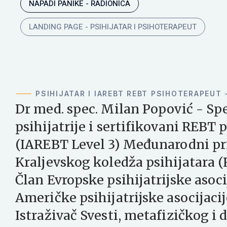
NAPADI PANIKE - RADIONICA
LANDING PAGE - PSIHIJATAR I PSIHOTERAPEUT
PSIHIJATAR I IAREBT REBT PSIHOTERAPEUT
Dr med. spec. Milan Popović - Spe
psihijatrije i sertifikovani REBT
(IAREBT Level 3) Međunarodni pr
Kraljevskog koledža psihijatara 
Član Evropske psihijatrijske asoci
Američke psihijatrijske asocijacij
Istraživač Svesti, metafizičkog i 