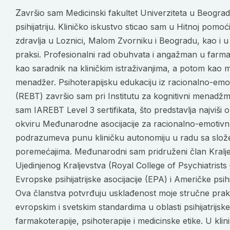
Završio sam Medicinski fakultet Univerziteta u Beogradu, gde sam i specijalizirao
psihijatriju. Kliničko iskustvo sticao sam u Hitnoj pom
zdravlja u Loznici, Malom Zvorniku i Beogradu, kao i u p
praksi. Profesionalni rad obuhvata i angažman u farmace
kao saradnik na kliničkim istraživanjima, a potom kao me
menadžer. Psihoterapijsku edukaciju iz racionalno-emoti
(REBT) završio sam pri Institutu za kognitivni menadžm
sam IAREBT Level 3 sertifikata, što predstavlja najviši op
okviru Međunarodne asocijacije za racionalno-emotivnu 
podrazumeva punu kliničku autonomiju u radu sa slože
poremećajima. Međunarodni sam pridruženi član Kralje
Ujedinjenog Kraljevstva (Royal College of Psychiatrists
Evropske psihijatrijske asocijacije (EPA) i Američke psihi
Ova članstva potvrđuju usklađenost moje stručne pra
evropskim i svetskim standardima u oblasti psihijatrijske
farmakoterapije, psihoterapije i medicinske etike. U kl