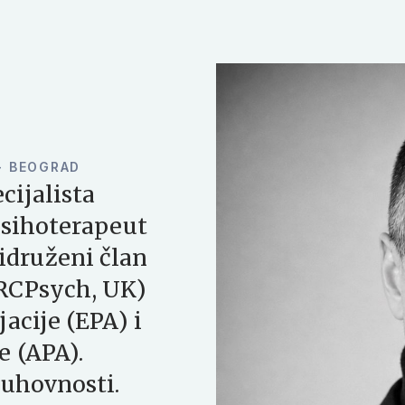
 - BEOGRAD
cijalista
 psihoterapeut
idruženi član
(RCPsych, UK)
jacije (EPA) i
e (APA).
duhovnosti.