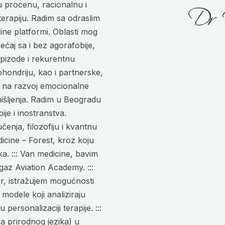
sku procenu, racionalnu i
erapiju. Radim sa odraslim
ine platformi. Oblasti mog
aj sa i bez agorafobije,
pizode i rekurentnu
hondriju, kao i partnerske,
m na razvoj emocionalne
mišljenja. Radim u Beogradu
ije i inostranstva.
čenja, filozofiju i kvantnu
dicine – Forest, kroz koju
a. ::: Van medicine, bavim
gaz Aviation Academy. :::
er, istražujem mogućnosti
m modele koji analiziraju
ersonalizaciji terapije. :::
 prirodnog jezika) u