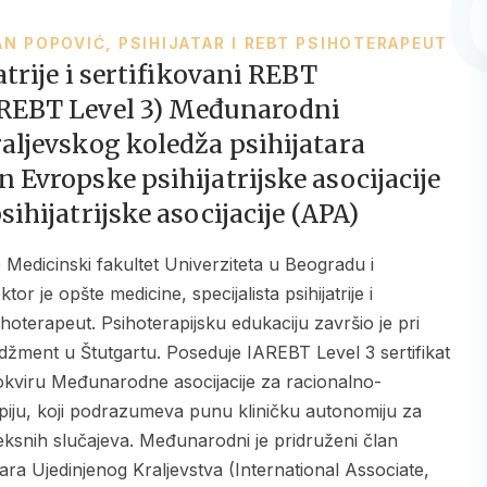
AN POPOVIĆ, PSIHIJATAR I REBT PSIHOTERAPEUT
atrije i sertifikovani REBT
AREBT Level 3) Međunarodni
aljevskog koledža psihijatara
 Evropske psihijatrijske asocijacije
ihijatrijske asocijacije (APA)
oktor je opšte medicine, specijalista psihijatrije i
hoterapeut. Psihoterapijsku edukaciju završio je pri
adžment u Štutgartu. Poseduje IAREBT Level 3 sertifikat
 okviru Međunarodne asocijacije za racionalno-
apiju, koji podrazumeva punu kliničku autonomiju za
snih slučajeva. Međunarodni je pridruženi član
ara Ujedinjenog Kraljevstva (International Associate,