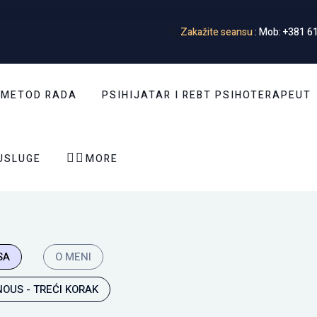
Zakažite seansu
: Mob: +381 61
 METOD RADA
PSIHIJATAR I REBT PSIHOTERAPEUT


USLUGE
MORE
SA
O MENI
NOUS - TREĆI KORAK