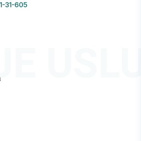
1-31-605
E USL
a