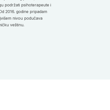
u podržati psihoterapeute i
 Od 2016. godine pripadam
najvišem nivou podučava
ničku veštinu.