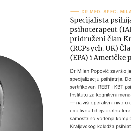
DR MED. SPEC. MIL
Specijalista psihij
psihoterapeut (I
pridruženi član Kr
(RCPsych, UK) Član
(EPA) i Američke ps
Dr Milan Popović završio je Medicinski fakultet Univerziteta u Beogradu i
specijalizaciju psihijatrije. D
sertifikovani REBT i KBT psi
Institutu za kognitivni men
— najviši operativni nivo u
emotivnu bihejvioralnu ter
samostalno vođenje komplek
Kraljevskog koledža psihijat