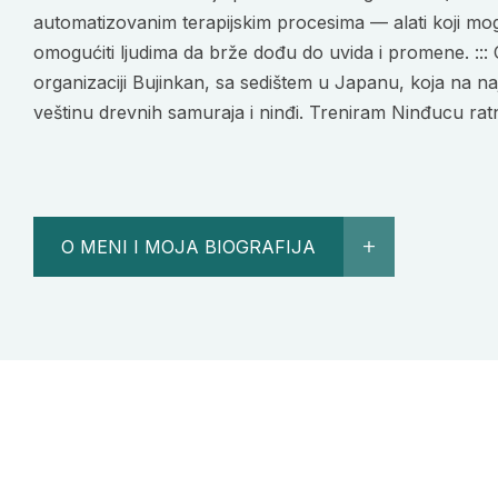
automatizovanim terapijskim procesima — alati koji mog
omogućiti ljudima da brže dođu do uvida i promene. :::
organizaciji Bujinkan, sa sedištem u Japanu, koja na 
veštinu drevnih samuraja i ninđi. Treniram Ninđucu rat
O MENI I MOJA BIOGRAFIJA