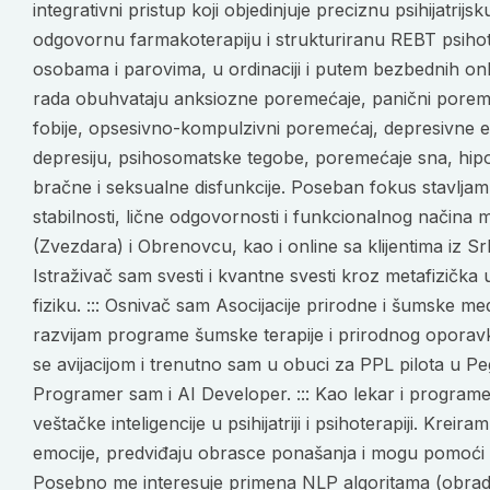
integrativni pristup koji objedinjuje preciznu psihijatrij
odgovornu farmakoterapiju i strukturiranu REBT psihot
osobama i parovima, u ordinaciji i putem bezbednih onl
rada obuhvataju anksiozne poremećaje, panični poremeć
fobije, opsesivno-kompulzivni poremećaj, depresivne e
depresiju, psihosomatske tegobe, poremećaje sna, hipo
bračne i seksualne disfunkcije. Poseban fokus stavlja
stabilnosti, lične odgovornosti i funkcionalnog načina 
(Zvezdara) i Obrenovcu, kao i online sa klijentima iz Srb
Istraživač sam svesti i kvantne svesti kroz metafizička u
fiziku. ::: Osnivač sam Asocijacije prirodne i šumske me
razvijam programe šumske terapije i prirodnog oporavk
se avijacijom i trenutno sam u obuci za PPL pilota u Pe
Programer sam i AI Developer. ::: Kao lekar i program
veštačke inteligencije u psihijatriji i psihoterapiji. Kreira
emocije, predviđaju obrasce ponašanja i mogu pomoći u p
Posebno me interesuje primena NLP algoritama (obrada