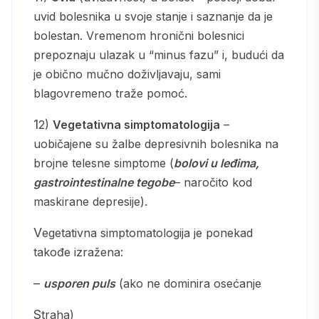
uvid bolesnika u svoje stanje i saznanje da je
bolestan. Vremenom hronični bolesnici
prepoznaju ulazak u “minus fazu” i, budući da
je obično mučno doživljavaju, sami
blagovremeno traže pomoć.
12)
Vegetativna simptomatologija
–
uobičajene su žalbe depresivnih bolesnika na
brojne telesne simptome (
bolovi u leđima,
gastrointestinalne tegobe
– naročito kod
maskirane depresije).
Vegetativna simptomatologija je ponekad
takođe izražena:
–
usporen puls
(ako ne dominira osećanje
straha)