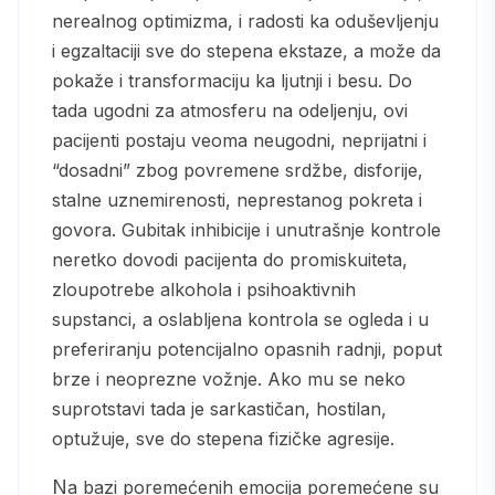
nerealnog optimizma, i radosti ka oduševljenju
i egzaltaciji sve do stepena ekstaze, a može da
pokaže i transformaciju ka ljutnji i besu. Do
tada ugodni za atmosferu na odeljenju, ovi
pacijenti postaju veoma neugodni, neprijatni i
“dosadni” zbog povremene srdžbe, disforije,
stalne uznemirenosti, neprestanog pokreta i
govora. Gubitak inhibicije i unutrašnje kontrole
neretko dovodi pacijenta do promiskuiteta,
zloupotrebe alkohola i psihoaktivnih
supstanci, a oslabljena kontrola se ogleda i u
preferiranju potencijalno opasnih radnji, poput
brze i neoprezne vožnje. Ako mu se neko
suprotstavi tada je sarkastičan, hostilan,
optužuje, sve do stepena fizičke agresije.
Na bazi poremećenih emocija poremećene su