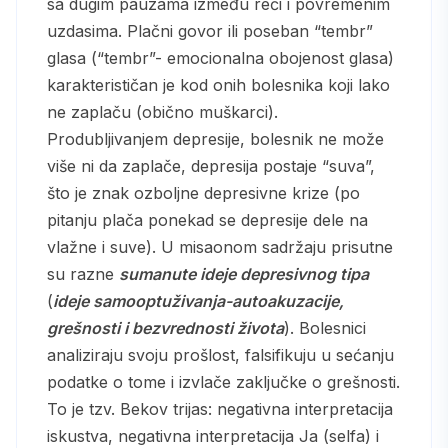
sa dugim pauzama između reči i povremenim
uzdasima. Plačni govor ili poseban “tembr”
glasa (“tembr”- emocionalna obojenost glasa)
karakterističan je kod onih bolesnika koji lako
ne zaplaču (obično muškarci).
Produbljivanjem depresije, bolesnik ne može
više ni da zaplače, depresija postaje “suva”,
što je znak ozboljne depresivne krize (po
pitanju plača ponekad se depresije dele na
vlažne i suve). U misaonom sadržaju prisutne
su razne
sumanute ideje depresivnog tipa
(
ideje samooptuživanja-autoakuzacije,
grešnosti i bezvrednosti života
). Bolesnici
analiziraju svoju prošlost, falsifikuju u sećanju
podatke o tome i izvlače zaključke o grešnosti.
To je tzv. Bekov trijas: negativna interpretacija
iskustva, negativna interpretacija Ja (selfa) i