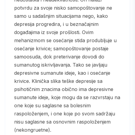
potvrdu za svoje nisko samopoštovanje ne
samo u sadašnjim situacijama nego, kako
depresija progredira, i u beznačajnim
događajima iz svoje prošlosti. Ovim
mehanizmom se osećanje stida produbljuje u
osećanje krivice; samopoštovanje postaje
samoosuda, dok preterivanje dovodi do
sumanutog iskrivljavanja. Tako se javljaju
depresivne sumanute ideje, kao i osećanje
krivice. Klinička slika teške depresije sa
psihotičnim znacima obično ima depresivne
sumanute ideje, koje mogu da se razvrstaju na
one koje su saglasne sa bolesnim
raspoloženjem, i one koje po svom sadržaju
nisu saglasne sa osnovnim raspoloženjem
(nekongruetne).