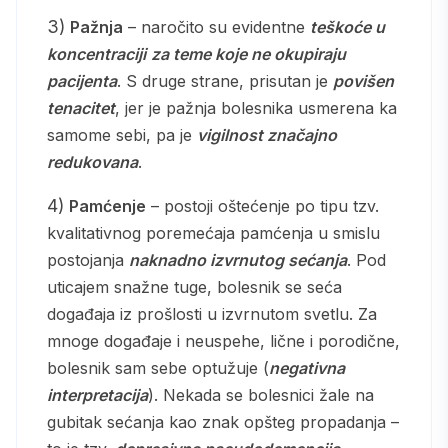
3)
Pažnja
– naročito su evidentne
teškoće u
koncentraciji
za teme koje ne okupiraju
pacijenta
. S druge strane, prisutan je
povišen
tenacitet
, jer je pažnja bolesnika usmerena ka
samome sebi, pa je
vigilnost značajno
redukovana
.
4)
Pamćenje
– postoji oštećenje po tipu tzv.
kvalitativnog poremećaja pamćenja u smislu
postojanja
naknadno izvrnutog sećanja
. Pod
uticajem snažne tuge, bolesnik se seća
događaja iz prošlosti u izvrnutom svetlu. Za
mnoge događaje i neuspehe, lične i porodične,
bolesnik sam sebe optužuje (
negativna
interpretacija
). Nekada se bolesnici žale na
gubitak sećanja kao znak opšteg propadanja –