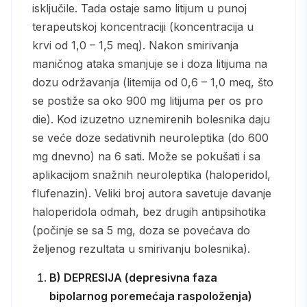
isključile. Tada ostaje samo litijum u punoj
terapeutskoj koncentraciji (koncentracija u
krvi od 1,0 – 1,5 meq). Nakon smirivanja
maničnog ataka smanjuje se i doza litijuma na
dozu održavanja (litemija od 0,6 – 1,0 meq, što
se postiže sa oko 900 mg litijuma per os pro
die). Kod izuzetno uznemirenih bolesnika daju
se veće doze sedativnih neuroleptika (do 600
mg dnevno) na 6 sati. Može se pokušati i sa
aplikacijom snažnih neuroleptika (haloperidol,
flufenazin). Veliki broj autora savetuje davanje
haloperidola odmah, bez drugih antipsihotika
(počinje se sa 5 mg, doza se povećava do
željenog rezultata u smirivanju bolesnika).
B) DEPRESIJA (depresivna faza
bipolarnog poremećaja raspoloženja)