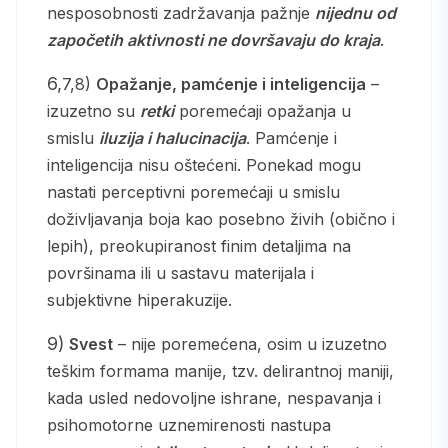
nesposobnosti zadržavanja pažnje
nijednu od
započetih aktivnosti ne dovršavaju do kraja
.
6,7,8)
Opažanje, pamćenje i inteligencija
–
izuzetno su
retki
poremećaji opažanja u
smislu
iluzija i halucinacija
. Pamćenje i
inteligencija nisu oštećeni. Ponekad mogu
nastati perceptivni poremećaji u smislu
doživljavanja boja kao posebno živih (obično i
lepih), preokupiranost finim detaljima na
površinama ili u sastavu materijala i
subjektivne hiperakuzije.
9)
Svest
– nije poremećena, osim u izuzetno
teškim formama manije, tzv. delirantnoj maniji,
kada usled nedovoljne ishrane, nespavanja i
psihomotorne uznemirenosti nastupa