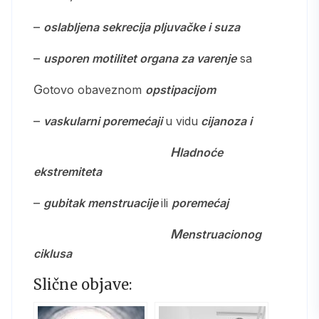
–
oslabljena sekrecija pljuvačke i suza
–
usporen motilitet organa za varenje
sa
gotovo obaveznom
opstipacijom
–
vaskularni poremećaji
u vidu
cijanoza i
hladnoće
ekstremiteta
–
gubitak menstruacije
ili
poremećaj
menstruacionog
ciklusa
Slične objave: