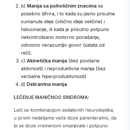
b)
Manija sa psihotičnim znacima
se
posebno šifrira, i to kada su jasno prisutne
sumanute ideje (obično ideje veličine) i
halucinacije, ili kada je prisutno potpuno
nekontrolisano motorno ponašanje,
odnosno nerazumljiv govor (salata od
reči).
c)
Akinetička manija
(bez povišene
aktivnosti) i neproduktivna manija (bez
verbalne hiperproduktivnosti)
d)
Delirantna manija
LEČENJE MANIČNOG SINDROMA:
Leči se kombinacijom sedativnih neuroleptika,
u prvim nedeljama veće doze parenteralno, da
bi se doze vremenom smanjivale i potpuno