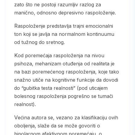
zato što ne postoji razumljiv razlog za
manično, odnosno depresivno raspoloženje.
Raspoloženje predstavlja trajni emocionalni
ton koji se javlja na normalnom kontinuumu
od tužnog do sretnog.
Kod poremećaja raspoloženja na nivou
psihoza, mehanizam otuđenja od realiteta je
na bazi poremećenog raspoloženja, koje tako
snažno utiče na kognitivne funkcije da dovodi
do “gubitka testa realnosti” (pod uticajem
bolesnog raspoloženja pogrešno se tumači
realnost).
Većina autora se, vezano za klasifikaciju ovih
oboljenja, slaže da se može govoriti o
bipolarnom afektivnom poremećaju, o