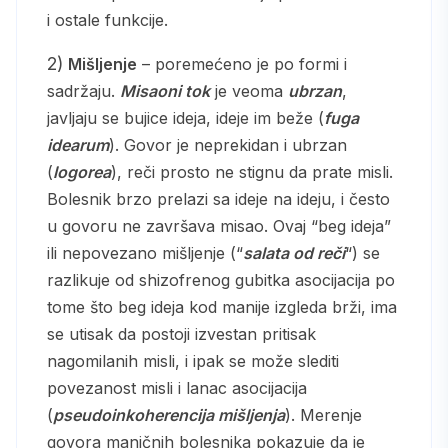
i ostale funkcije.
2)
Mišljenje
– poremećeno je po formi i
sadržaju.
Misaoni tok
je veoma
ubrzan
,
javljaju se bujice ideja, ideje im beže (
fuga
idearum
). Govor je neprekidan i ubrzan
(
logorea
), reči prosto ne stignu da prate misli.
Bolesnik brzo prelazi sa ideje na ideju, i često
u govoru ne završava misao. Ovaj “beg ideja”
ili nepovezano mišljenje (“
salata od reči
“) se
razlikuje od shizofrenog gubitka asocijacija po
tome što beg ideja kod manije izgleda brži, ima
se utisak da postoji izvestan pritisak
nagomilanih misli, i ipak se može slediti
povezanost misli i lanac asocijacija
(
pseudoinkoherencija mišljenja
). Merenje
govora maničnih bolesnika pokazuje da je