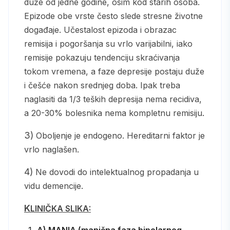
duže od jedne godine, osim kod starih osoba.
Epizode obe vrste često slede stresne životne
događaje. Učestalost epizoda i obrazac
remisija i pogoršanja su vrlo varijabilni, iako
remisije pokazuju tendenciju skraćivanja
tokom vremena, a faze depresije postaju duže
i češće nakon srednjeg doba. Ipak treba
naglasiti da 1/3 teških depresija nema recidiva,
a 20-30% bolesnika nema kompletnu remisiju.
3) Oboljenje je endogeno. Hereditarni faktor je
vrlo naglašen.
4) Ne dovodi do intelektualnog propadanja u
vidu demencije.
KLINIČKA SLIKA:
A) MANIA (manična faza bipolarnog