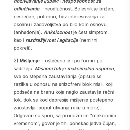
doživljavanje ljubavi
i
nesposobnost za
odlučivanje
– neodlučnost. Bolesnik je brižan,
nesrećan, potonuo, bez interesovanja za
okolinu i zadovoljstva po bilo kom osnovu
(anhedonija).
Anksioznost
je čest simptom,
kao i
razdražljivost i agitacija
(nemirni
pokreti).
2)
Mišljenje
– oštećeno je i po formi i po
sadržaju.
Misaoni tok
je
maksimalno usporen
,
sve do stepena zaustavljanja (opisuje se
razlika u odnosu na shizofreni blok misli, koji
podseća na branu koja naglo zaustavlja rečni
tok, dok se kod depresije mišljenje postepeno
zaustavlja, poput ulivanja reke u more).
Odgovori su spori, sa produženim “reakcionim
vremenom”, govor je tih, ponekad jedva čujan,