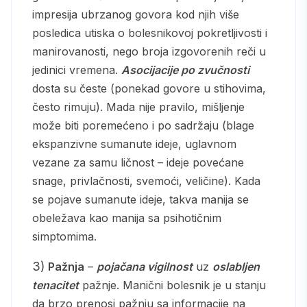
impresija ubrzanog govora kod njih više
posledica utiska o bolesnikovoj pokretljivosti i
manirovanosti, nego broja izgovorenih reči u
jedinici vremena.
Asocijacije po zvučnosti
dosta su česte (ponekad govore u stihovima,
često rimuju). Mada nije pravilo, mišljenje
može biti poremećeno i po sadržaju (blage
ekspanzivne sumanute ideje, uglavnom
vezane za samu ličnost – ideje povećane
snage, privlačnosti, svemoći, veličine). Kada
se pojave sumanute ideje, takva manija se
obeležava kao manija sa psihotičnim
simptomima.
3)
Pažnja
–
pojačana vigilnost
uz
oslabljen
tenacitet
pažnje. Manični bolesnik je u stanju
da brzo prenosi pažnju sa informacije na