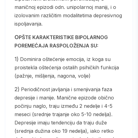
maničnoj epizodi odn. unipolarnoj maniji, i o
izolovanim različitim modalitetima depresivnog
ispoljavanja.
OPŠTE KARAKTERISTIKE BIPOLARNOG
POREMEĆAJA RASPOLOŽENJA SU:
1) Dominira oštećenje emocija, iz koga su
proistekla oštećenja ostalih psihičkih funkcija
(pažnje, mišljenja, nagona, volje)
2) Periodičnost javljanja i smenjivanja faza
depresije i manije. Manične epizode obično
počinju naglo, traju između 2 nedelje i 4-5
meseci (srednje trajanje oko 5-10 nedelja).
Depresije imaju tendenciju da traju duže
(srednja dužina oko 19 nedelja), iako retko