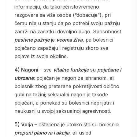
informaciju, da takoreći istovremeno
razgovara sa više osoba (“dobacuje”), pri
čemu nije u stanju da po potrebi svoju pažnju
zadrži na zadatku dovoljno dugo. Sposobnost
pasivne pažnje
je
veoma živa
, pa bolesnici
pojačano zapažaju i registruju skoro sve
pojave iz svoje okoline.
4)
Nagoni
– sve
vitalne funkcije
su
pojačane i
ubrzane
: pojačan je nagon za ishranom, ali
bolesnik zbog preterane pokretljivosti obično
gubi na težini; seksualni nagon je takođe
pojačan, a ponekad su bolesnici neprijatni i
neukusni u svojoj seksualnoj agresivnosti.
5)
Volja
– oštećena je utoliko što su bolesnici
prepuni planova i akcija
, ali usled