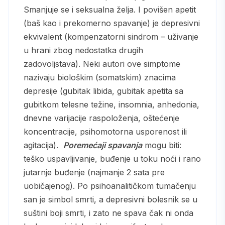
Smanjuje se i seksualna želja. I povišen apetit
(baš kao i prekomerno spavanje) je depresivni
ekvivalent (kompenzatorni sindrom – uživanje
u hrani zbog nedostatka drugih
zadovoljstava). Neki autori ove simptome
nazivaju biološkim (somatskim) znacima
depresije (gubitak libida, gubitak apetita sa
gubitkom telesne težine, insomnia, anhedonia,
dnevne varijacije raspoloženja, oštećenje
koncentracije, psihomotorna usporenost ili
agitacija).
Poremećaji spavanja
mogu biti:
teško uspavljivanje, buđenje u toku noći i rano
jutarnje buđenje (najmanje 2 sata pre
uobičajenog). Po psihoanalitičkom tumačenju
san je simbol smrti, a depresivni bolesnik se u
suštini boji smrti, i zato ne spava čak ni onda