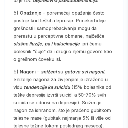
to je tzv.
depresivna pseudodemencija
.
5)
Opažanje
– poremećaji opažanja često
postoje kod teških depresija. Ponekad ideje
grešnosti i samoprebacivanja mogu da
prerastu u perceptivne obmane, najčešće
slušne iluzije
,
pa i halucinacije
, pri čemu
bolesnik “čuje” da i drugi o njemu govore kao
o grešnom čoveku isl.
6)
Nagoni
–
sniženi
su
gotovo svi nagoni
.
Sniženje nagona za življenjem je izraženo u
vidu
tendencije ka suicidu
(15% bolesnika od
teške depresije izvrši suicid, a 50-70% svih
suicida se odnosi na depresije). Snižen je
nagon za ishranom, što je praćeno gubitkom
telesne mase (gubitak najmanje 5% ili više od
telesne težine tokom poslednjeg meseca).