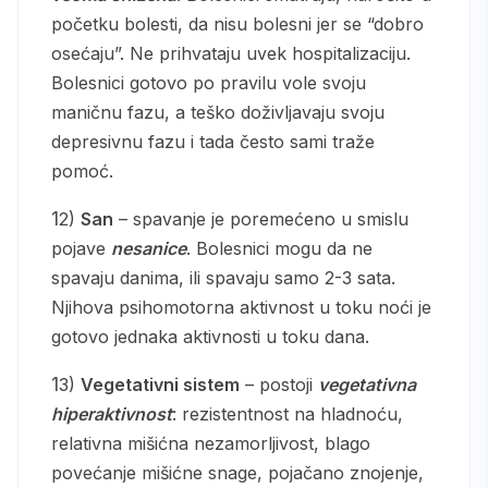
početku bolesti, da nisu bolesni jer se “dobro
osećaju”. Ne prihvataju uvek hospitalizaciju.
Bolesnici gotovo po pravilu vole svoju
maničnu fazu, a teško doživljavaju svoju
depresivnu fazu i tada često sami traže
pomoć.
12)
San
– spavanje je poremećeno u smislu
pojave
nesanice
. Bolesnici mogu da ne
spavaju danima, ili spavaju samo 2-3 sata.
Njihova psihomotorna aktivnost u toku noći je
gotovo jednaka aktivnosti u toku dana.
13)
Vegetativni sistem
– postoji
vegetativna
hiperaktivnost
: rezistentnost na hladnoću,
relativna mišićna nezamorljivost, blago
povećanje mišićne snage, pojačano znojenje,