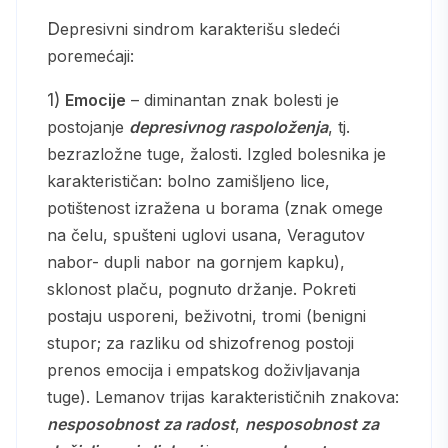
Depresivni sindrom karakterišu sledeći
poremećaji:
1)
Emocije
– diminantan znak bolesti je
postojanje
depresivnog raspoloženja
, tj.
bezrazložne tuge, žalosti. Izgled bolesnika je
karakterističan: bolno zamišljeno lice,
potištenost izražena u borama (znak omege
na čelu, spušteni uglovi usana, Veragutov
nabor- dupli nabor na gornjem kapku),
sklonost plaču, pognuto držanje. Pokreti
postaju usporeni, beživotni, tromi (benigni
stupor; za razliku od shizofrenog postoji
prenos emocija i empatskog doživljavanja
tuge). Lemanov trijas karakterističnih znakova:
nesposobnost za radost
,
nesposobnost za