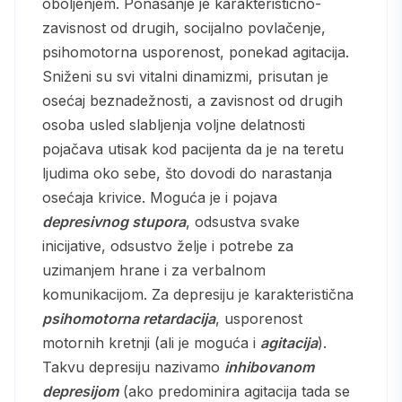
oboljenjem. Ponašanje je karakteristično-
zavisnost od drugih, socijalno povlačenje,
psihomotorna usporenost, ponekad agitacija.
Sniženi su svi vitalni dinamizmi, prisutan je
osećaj beznadežnosti, a zavisnost od drugih
osoba usled slabljenja voljne delatnosti
pojačava utisak kod pacijenta da je na teretu
ljudima oko sebe, što dovodi do narastanja
osećaja krivice. Moguća je i pojava
depresivnog stupora
, odsustva svake
inicijative, odsustvo želje i potrebe za
uzimanjem hrane i za verbalnom
komunikacijom. Za depresiju je karakteristična
psihomotorna retardacija
, usporenost
motornih kretnji (ali je moguća i
agitacija
).
Takvu depresiju nazivamo
inhibovanom
depresijom
(ako predominira agitacija tada se