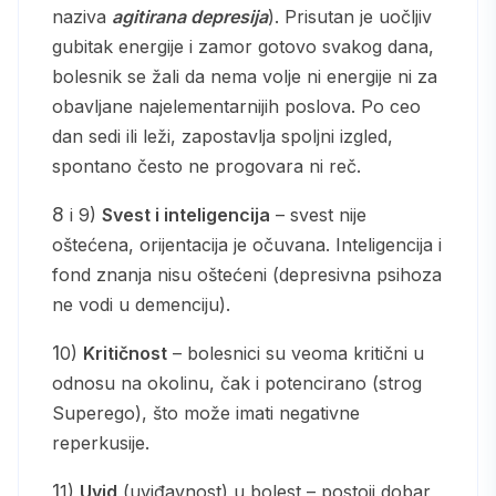
naziva
agitirana depresija
). Prisutan je uočljiv
gubitak energije i zamor gotovo svakog dana,
bolesnik se žali da nema volje ni energije ni za
obavljane najelementarnijih poslova. Po ceo
dan sedi ili leži, zapostavlja spoljni izgled,
spontano često ne progovara ni reč.
8 i 9)
Svest i inteligencija
– svest nije
oštećena, orijentacija je očuvana. Inteligencija i
fond znanja nisu oštećeni (depresivna psihoza
ne vodi u demenciju).
10)
Kritičnost
– bolesnici su veoma kritični u
odnosu na okolinu, čak i potencirano (strog
Superego), što može imati negativne
reperkusije.
11)
Uvid
(uviđavnost) u bolest – postoji dobar