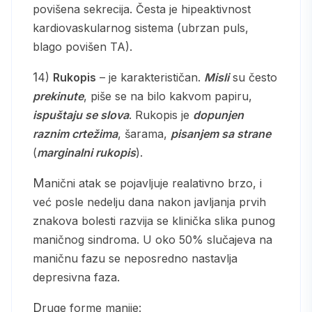
povišena sekrecija. Česta je hipeaktivnost
kardiovaskularnog sistema (ubrzan puls,
blago povišen TA).
14)
Rukopis
– je karakterističan.
Misli
su često
prekinute
, piše se na bilo kakvom papiru,
ispuštaju se slova
. Rukopis je
dopunjen
raznim crtežima
, šarama,
pisanjem sa strane
(
marginalni rukopis
).
Manični atak se pojavljuje realativno brzo, i
već posle nedelju dana nakon javljanja prvih
znakova bolesti razvija se klinička slika punog
maničnog sindroma. U oko 50% slučajeva na
maničnu fazu se neposredno nastavlja
depresivna faza.
Druge forme manije: