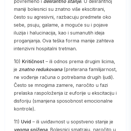
povremeno i
delirantno stanje
. U delirantnoj
maniji bolesnici su znatno više ekscitirani,
često su agresivni, razbacuju predmete oko
sebe, psuju, galame, a moguće su i pojave
iluzija i halucinacija, kao i sumanutih ideja
proganjanja. Ova teška forma manije zahteva
intenzivni hospitalni tretman.
10)
Kritičnost
– ili odnos prema drugim licima,
je
znatno redukovana
(preterana familijarnost,
ne vođenje računa o potrebama drugih ljudi).
Često se mnogima zamere, naročito u fazi
prelaska raspoloženja iz euforije u ekscitaciju i
disforiju (smanjena sposobnost emocionalne
kontrole).
11)
Uvid
– ili uviđavnost u sopstveno stanje je
veoma snižena
. Bolesnici smatraju, naročito u