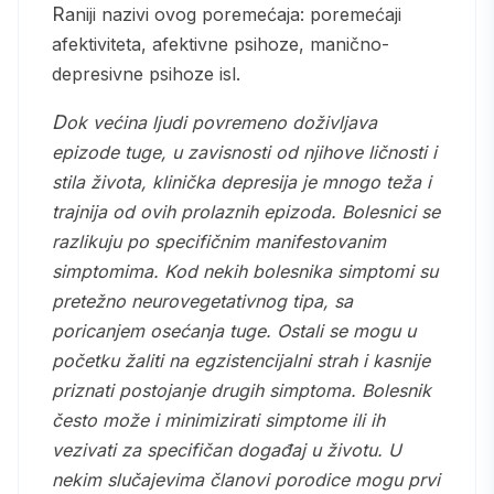
Raniji nazivi ovog poremećaja: poremećaji
afektiviteta, afektivne psihoze, manično-
depresivne psihoze isl.
Dok većina ljudi povremeno doživljava
epizode tuge, u zavisnosti od njihove ličnosti i
stila života, klinička depresija je mnogo teža i
trajnija od ovih prolaznih epizoda. Bolesnici se
razlikuju po specifičnim manifestovanim
simptomima. Kod nekih bolesnika simptomi su
pretežno neurovegetativnog tipa, sa
poricanjem osećanja tuge. Ostali se mogu u
početku žaliti na egzistencijalni strah i kasnije
priznati postojanje drugih simptoma. Bolesnik
često može i minimizirati simptome ili ih
vezivati za specifičan događaj u životu. U
nekim slučajevima članovi porodice mogu prvi