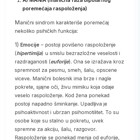
poremećaja raspoloženja)
Manični sindrom karakteriše poremećaj
nekoliko psihičkih funkcija:
1)
Emocije
– postoji povišeno raspoloženje
(
hipertimija
) u smislu bezrazložne veselosti i
razdraganosti (
euforije
). Ona se izražava kroz
spremnost za pesmu, smeh, šalu, opscene
viceve. Manični bolesnik ima brze i nagle
pokrete, sjajne oči, živu mimiku koja odaje
veselo raspoloženje. Kod žena ponekad
postoji napadno šminkanje. Upadljiva je
psihoaktivnost i ubrzan psihomotilitet. To su
osobe koje su stalno u pokretu, uvek
spremne za akciju, šalu, razgovor.
Raspoloženje se ponekad menja od euforije,