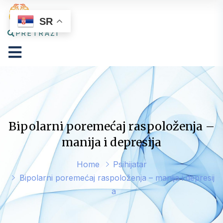
SR
PRETRAŽI
Bipolarni poremećaj raspoloženja –
manija i depresija
Home
Psihijatar
Bipolarni poremećaj raspoloženja – manija i depresij
a