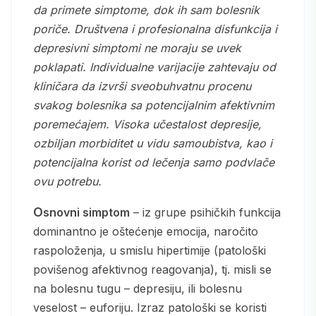
da primete simptome, dok ih sam bolesnik
poriče. Društvena i profesionalna disfunkcija i
depresivni simptomi ne moraju se uvek
poklapati. Individualne varijacije zahtevaju od
kliničara da izvrši sveobuhvatnu procenu
svakog bolesnika sa potencijalnim afektivnim
poremećajem. Visoka učestalost depresije,
ozbiljan morbiditet u vidu samoubistva, kao i
potencijalna korist od lečenja samo podvlače
ovu potrebu.
Osnovni simptom
– iz grupe psihičkih funkcija
dominantno je oštećenje emocija, naročito
raspoloženja, u smislu hipertimije (patološki
povišenog afektivnog reagovanja), tj. misli se
na bolesnu tugu – depresiju, ili bolesnu
veselost – euforiju. Izraz patološki se koristi