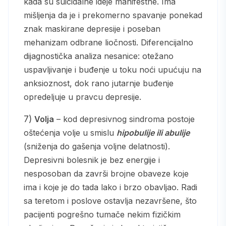
kada su suicidalne ideje manifestne. Ima
mišljenja da je i prekomerno spavanje ponekad
znak maskirane depresije i poseban
mehanizam odbrane liočnosti. Diferencijalno
dijagnostička analiza nesanice: otežano
uspavljivanje i buđenje u toku noći upućuju na
anksioznost, dok rano jutarnje buđenje
opredeljuje u pravcu depresije.
7)
Volja
– kod depresivnog sindroma postoje
oštećenja volje u smislu
hipobulije ili abulije
(sniženja do gašenja voljne delatnosti).
Depresivni bolesnik je bez energije i
nesposoban da završi brojne obaveze koje
ima i koje je do tada lako i brzo obavljao. Radi
sa teretom i poslove ostavlja nezavršene, što
pacijenti pogrešno tumače nekim fizičkim