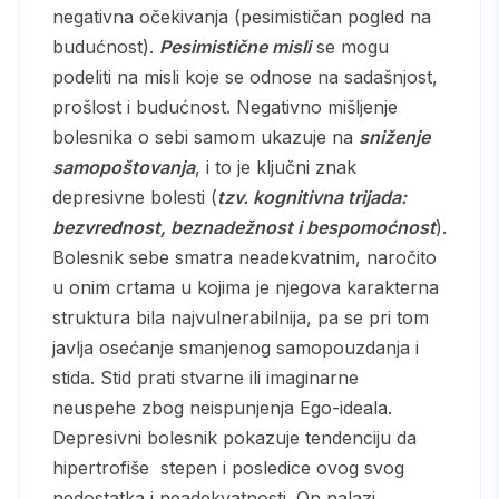
negativna očekivanja (pesimističan pogled na
budućnost).
Pesimistične misli
se mogu
podeliti na misli koje se odnose na sadašnjost,
prošlost i budućnost. Negativno mišljenje
bolesnika o sebi samom ukazuje na
sniženje
samopoštovanja
, i to je ključni znak
depresivne bolesti (
tzv. kognitivna trijada:
bezvrednost, beznadežnost i bespomoćnost
).
Bolesnik sebe smatra neadekvatnim, naročito
u onim crtama u kojima je njegova karakterna
struktura bila najvulnerabilnija, pa se pri tom
javlja osećanje smanjenog samopouzdanja i
stida. Stid prati stvarne ili imaginarne
neuspehe zbog neispunjenja Ego-ideala.
Depresivni bolesnik pokazuje tendenciju da
hipertrofiše stepen i posledice ovog svog
nedostatka i neadekvatnosti. On nalazi