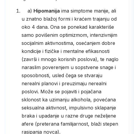
a)
Hipomanija
ima simptome manije, ali
u znatno blažoj formi i kraćem trajanju od
oko 4 dana. Ona se ponekad karakteriše
samo povišenim optimizmom, intenzivnijim
socijalnim aktivnostima, osećanjem dobre
kondicije i fizičke i mentalne efikasnosti
(završi i mnogo korisnih poslova), te naglo
naraslim poverenjem u sopstvene snage i
sposobnosti, usled čega se stvaraju
nerealni planovi i preuzimaju nerealni
poslovi. Može se pojaviti i pojačana
sklonost ka uzimanju alkohola, povećana
seksualna aktivnost, impulsivno sklapanje
braka i upadanje u razne druge neželjene
afere (preterana familijarnost, blaži stepen
rasipanja novca).