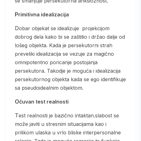
se smanjuje persekutorna anksioznost.
Primitivna idealizacija
Dobar objekat se idealizuje projekcijom
dobrog dela kako bi se zaštitio i držao dalje od
lošeg objekta. Kada je persekutorni strah
preveliki idealizacija se vezuje za magično
omnipotentno poricanje postojanja
persekutora. Takodje je moguća i idealizacija
persekutornog objekta kada se ego identifikuje
sa pseudoidealnim objektom.
Očuvan test realnosti
Test realnosti je bazično intaktan.slabost se
može javiti u stresnim situacijama kao i
prilikom ulaska u vrlo bliske interpersonalne