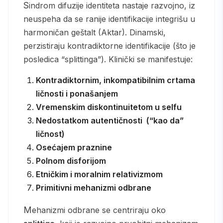
Sindrom difuzije identiteta nastaje razvojno, iz
neuspeha da se ranije identifikacije integrišu u
harmoničan geštalt (Aktar). Dinamski,
perzistiraju kontradiktorne identifikacije (što je
posledica “splittinga”). Klinički se manifestuje:
Kontradiktornim, inkompatibilnim crtama
ličnosti i ponašanjem
Vremenskim diskontinuitetom u selfu
Nedostatkom autentičnosti (“kao da”
ličnost)
Osećajem praznine
Polnom disforijom
Etničkim i moralnim relativizmom
Primitivni mehanizmi odbrane
Mehanizmi odbrane se centriraju oko