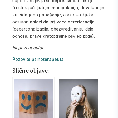
suportivan javlja se
depresivnost,
ako je
frustrirajući
ljutnja, manipulacija, devaluacija,
suicidogeno ponašanje,
a ako je objekat
odsutan
dolazi do još veće deterioracije
(depersonalizacija, obezvredjivanje, ideje
odnosa, prave kratkotrajne psy epizode).
Nepoznat autor
Pozovite psihoterapeuta
Slične objave: