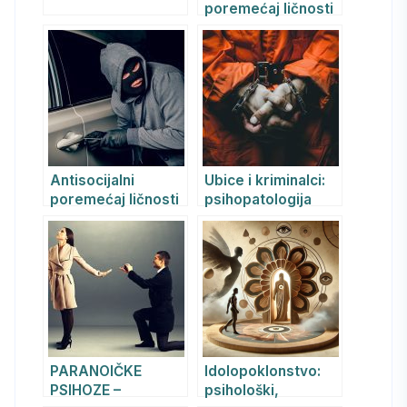
poremećaj ličnosti
Antisocijalni
Ubice i kriminalci:
poremećaj ličnosti
psihopatologija
ličnosti i geneza zla
PARANOIČKE
Idolopoklonstvo:
PSIHOZE –
psihološki,