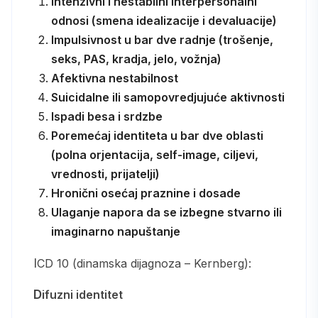
Intenzivni i nestabilni interpersonalni
odnosi (smena idealizacije i devaluacije)
Impulsivnost u bar dve radnje (trošenje,
seks, PAS, kradja, jelo, vožnja)
Afektivna nestabilnost
Suicidalne ili samopovredjujuće aktivnosti
Ispadi besa i srdzbe
Poremećaj identiteta u bar dve oblasti
(polna orjentacija, self-image, ciljevi,
vrednosti, prijatelji)
Hronični osećaj praznine i dosade
Ulaganje napora da se izbegne stvarno ili
imaginarno napuštanje
ICD 10 (dinamska dijagnoza – Kernberg):
Difuzni identitet