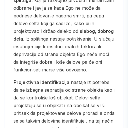
splittiga
, koji je razvojno prvobitni mehanizam
odbrane i javlja se kada Ego ne može da
podnese delovanje nagona smrti, pa cepa
delove selfa koji ga sadrže, kako bi ih
projektovao i držao daleko od
slabog, dobrog
dela.
Iz splitinga nastaje potiskivanje. U slučaju
insuficijencije konstitucionalnih faktora ili
deprivacije od strane objekta Ego neće moći
da integriše dobre i loše delove pa će oni
funkcionisati manje više odvojeno.
Projektivna identifikacija
nastaje iz potrebe
da se izbegne sepracija od strane objekta kao i
da se kontroliše loš objekat. Delovi selfa
projektuju se u objekat i na obejkat se vrši
pritisak da projektovane delove proradi a onda
se sa takvim delovima identifikuje . na taj način