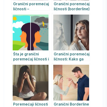
Granični poremećaj
Granični poremećaj
ličnosti –
ličnosti (borderline)
borderline
Šta je granični
Granični poremećaj
poremećaj ličnosti i
ličnosti: Kako ga
kako ga prepoznati
prepoznati i lečiti
(GPL)
Poremećaji ličnosti
Granični Borderline