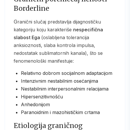
Borderline
Granični slučaj predstavlja dijagnostičku
kategoriju koju karakteriše
nespecifična
slabost Ega
(oslabljena tolerancija
anksioznosti, slaba kontrola impulsa,
nedostatak sublimatornih kanala), što se
fenomenološki manifestuje:
Relativno dobrom socijalnom adaptacijom
Intenzivnim nestabilnim osećanjima
Nestabilnim interpersonalnim relacijama
Hipersenzitivnošću
Anhedonijom
Paranoidnim i mazohističkim crtama
Etiologija graničnog