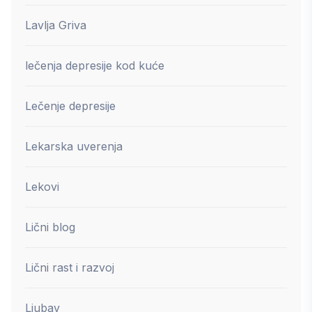
Lavlja Griva
lečenja depresije kod kuće
Lečenje depresije
Lekarska uverenja
Lekovi
Lični blog
Lični rast i razvoj
Ljubav