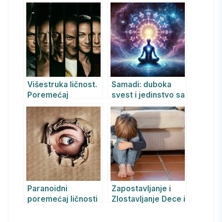
STRASNE
psihijatrijski i
(PASIONIRANE)
Jungijanski pogled
SUMANUTOSTI
Višestruka ličnost.
Samadi: duboka
Poremećaj
svest i jedinstvo sa
višestruke ličnosti
postojanjem –
primena u
psihijatriji i REBT
terapiji
Paranoidni
Zapostavljanje i
poremećaj ličnosti
Zlostavljanje Dece i
Poremećaji
Ličnosti