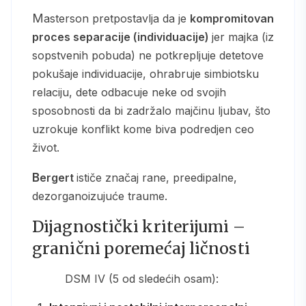
Masterson pretpostavlja da je
kompromitovan
proces separacije (individuacije)
jer majka (iz
sopstvenih pobuda) ne potkrepljuje detetove
pokušaje individuacije, ohrabruje simbiotsku
relaciju, dete odbacuje neke od svojih
sposobnosti da bi zadržalo majčinu ljubav, što
uzrokuje konflikt kome biva podredjen ceo
život.
Bergert
ističe značaj rane, preedipalne,
dezorganoizujuće traume.
Dijagnostički kriterijumi –
granični poremećaj ličnosti
DSM IV (5 od sledećih osam):