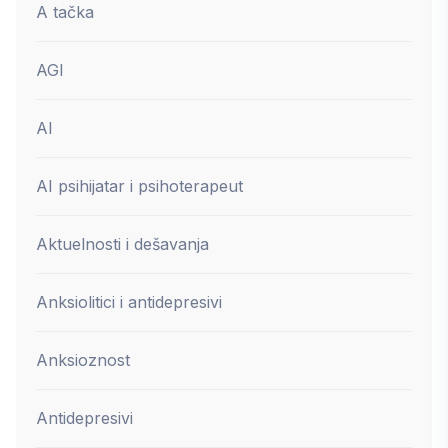
A tačka
AGI
AI
AI psihijatar i psihoterapeut
Aktuelnosti i dešavanja
Anksiolitici i antidepresivi
Anksioznost
Antidepresivi