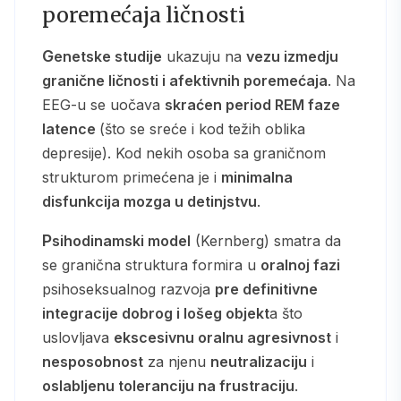
poremećaja ličnosti
Genetske studije
ukazuju na
vezu izmedju
granične ličnosti i afektivnih poremećaja
. Na
EEG-u se uočava
skraćen period REM faze
latence
(što se sreće i kod težih oblika
depresije). Kod nekih osoba sa graničnom
strukturom primećena je i
minimalna
disfunkcija mozga u detinjstvu
.
Psihodinamski model
(Kernberg) smatra da
se granična struktura formira u
oralnoj fazi
psihoseksualnog razvoja
pre definitivne
integracije dobrog i lošeg objekt
a što
uslovljava
ekscesivnu oralnu agresivnost
i
nesposobnost
za njenu
neutralizaciju
i
oslabljenu toleranciju na frustraciju
.