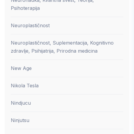
Neuronauka, Kvantna svest, Teorija,
Psihoterapija
Neuroplastičnost
Neuroplastičnost, Suplementacija, Kognitivno
zdravlje, Psihijatrija, Prirodna medicina
New Age
Nikola Tesla
Nindjucu
Ninjutsu