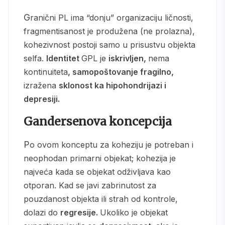
Granični PL ima “donju” organizaciju ličnosti,
fragmentisanost je produžena (ne prolazna),
kohezivnost postoji samo u prisustvu objekta
selfa.
Identitet
GPL je
iskrivljen,
nema
kontinuiteta
, samopoštovanje fragilno,
izražena
sklonost ka hipohondrijazi i
depresiji.
Gandersenova koncepcija
Po ovom konceptu za koheziju je potreban i
neophodan primarni objekat; kohezija je
najveća kada se objekat odživljava kao
otporan. Kad se javi zabrinutost za
pouzdanost objekta ili strah od kontrole,
dolazi do
regresije.
Ukoliko je objekat