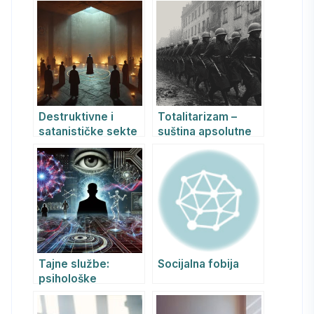
psihološke
apsolutističkih
manipulacije: kako
režima i njihov
se zaštititi od
psihološki uticaj
savremenih
mehanizama
kontrole
Destruktivne i
Totalitarizam –
satanističke sekte
suština apsolutne
u Srbiji: psihološki i
dominacije
psihijatrijski osvrt
Tajne službe:
Socijalna fobija
psihološke
manipulacije i
egzotične