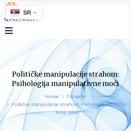
SR
PRETRAŽI
Političke manipulacije strahom:
Psihologija manipulativne moći
Home
Psihijatar
Političke manipulacije strahom: Psihologija manipula
tivne moći