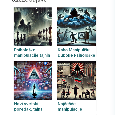
Psihološke
Kako Manipulišu:
manipulacije tajnih
Duboke Psihološke
službi: metode,
Tehnike Političke
ciljevi i posledice
Manipulacije koje
Oblikuju Vaše
Stavove i
Ponašanje
Novi svetski
Najčešće
poredak, tajna
manipulacije
društva i
političkih