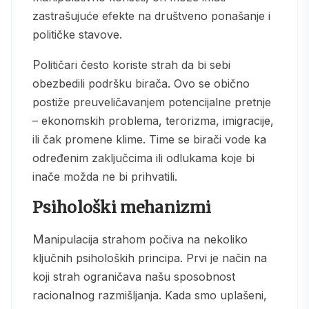
zastrašujuće efekte na društveno ponašanje i
političke stavove.
Političari često koriste strah da bi sebi
obezbedili podršku birača. Ovo se obično
postiže preuveličavanjem potencijalne pretnje
– ekonomskih problema, terorizma, imigracije,
ili čak promene klime. Time se birači vode ka
određenim zaključcima ili odlukama koje bi
inače možda ne bi prihvatili.
Psihološki mehanizmi
Manipulacija strahom počiva na nekoliko
ključnih psiholoških principa. Prvi je način na
koji strah ograničava našu sposobnost
racionalnog razmišljanja. Kada smo uplašeni,