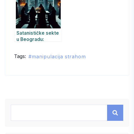
Satanističke sekte
u Beogradu:
psihološki i
psihijatrijski
Tags:
manipulacija strahom
aspekti