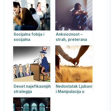
tehnologije
Socijalna fobija i
Anksioznost –
socijalna
strah, preterana
anksioznost
briga i
uznemirenost
Deset najefikasnijih
Nedostatak Ljubavi
strategija
i Manipulacija u
manipulacije
Partnerskim
ljudima
Odnosima