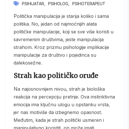
PSIHIJATAR
PSIHOLOG
PSIHOTERAPEUT
Politička manipulacija je starija koliko i sama
politika. No, jedan od najmoćnijih alata
političke manipulacije, koji se sve više koristi u
savremenim društvima, jeste manipulacija
strahom. Kroz prizmu psihologije implikacije
manipulacije za društvo i pojedinca su
dalekosežne.
Strah kao političko oruđe
Na najosnovnijem nivou, strah je biološka
reakcija na percepciju pretnje. Ova instinktivna
emocija ima ključnu ulogu u opstanku vrsta,
jer nas motiviše da izbegnemo opasnost.
Međutim, kada je strah politički usmeren i
manipulativno koristiti, on može imati