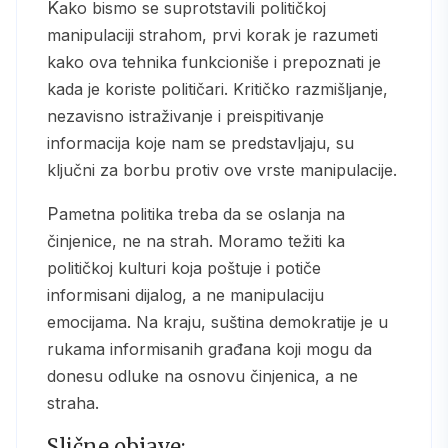
Kako bismo se suprotstavili političkoj
manipulaciji strahom, prvi korak je razumeti
kako ova tehnika funkcioniše i prepoznati je
kada je koriste političari. Kritičko razmišljanje,
nezavisno istraživanje i preispitivanje
informacija koje nam se predstavljaju, su
ključni za borbu protiv ove vrste manipulacije.
Pametna politika treba da se oslanja na
činjenice, ne na strah. Moramo težiti ka
političkoj kulturi koja poštuje i potiče
informisani dijalog, a ne manipulaciju
emocijama. Na kraju, suština demokratije je u
rukama informisanih građana koji mogu da
donesu odluke na osnovu činjenica, a ne
straha.
Slične objave: