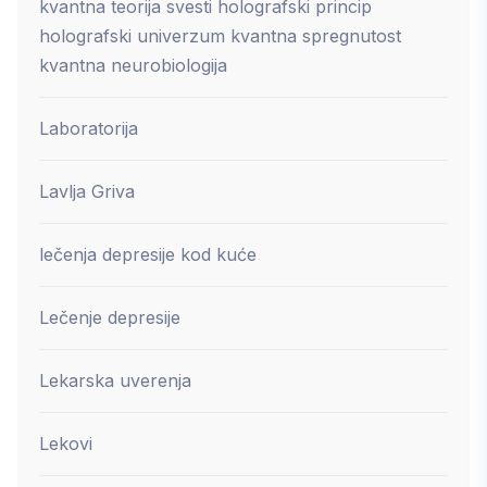
kvantna teorija svesti holografski princip
holografski univerzum kvantna spregnutost
kvantna neurobiologija
Laboratorija
Lavlja Griva
lečenja depresije kod kuće
Lečenje depresije
Lekarska uverenja
Lekovi