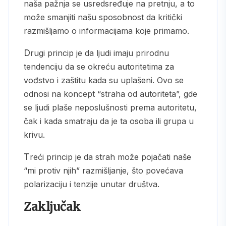
naša pažnja se usredsređuje na pretnju, a to
može smanjiti našu sposobnost da kritički
razmišljamo o informacijama koje primamo.
Drugi princip je da ljudi imaju prirodnu
tendenciju da se okreću autoritetima za
vođstvo i zaštitu kada su uplašeni. Ovo se
odnosi na koncept “straha od autoriteta”, gde
se ljudi plaše neposlušnosti prema autoritetu,
čak i kada smatraju da je ta osoba ili grupa u
krivu.
Treći princip je da strah može pojačati naše
“mi protiv njih” razmišljanje, što povećava
polarizaciju i tenzije unutar društva.
Zaključak