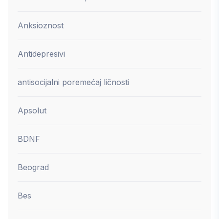
Anksioznost
Antidepresivi
antisocijalni poremećaj ličnosti
Apsolut
BDNF
Beograd
Bes