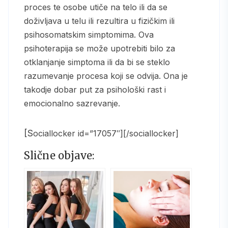
proces te osobe utiče na telo ili da se
doživljava u telu ili rezultira u fizičkim ili
psihosomatskim simptomima. Ova
psihoterapija se može upotrebiti bilo za
otklanjanje simptoma ili da bi se steklo
razumevanje procesa koji se odvija. Ona je
takodje dobar put za psihološki rast i
emocionalno sazrevanje.
[sociallocker id=”17057″][/sociallocker]
Slične objave: