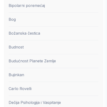
Bipolarni poremećaj
Bog
Božanska čestica
Budnost
Budućnost Planete Zemlje
Bujinkan
Carlo Rovelli
Dečija Psihologija i Vaspitanje