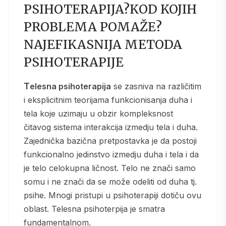
PSIHOTERAPIJA?KOD KOJIH
PROBLEMA POMAŽE?
NAJEFIKASNIJA METODA
PSIHOTERAPIJE
Telesna psihoterapija
se zasniva na različitim
i eksplicitnim teorijama funkcionisanja duha i
tela koje uzimaju u obzir kompleksnost
čitavog sistema interakcija izmedju tela i duha.
Zajednička bazična pretpostavka je da postoji
funkcionalno jedinstvo izmedju duha i tela i da
je telo celokupna ličnost. Telo ne znači samo
somu i ne znači da se može odeliti od duha tj.
psihe. Mnogi pristupi u psihoterapiji dotiču ovu
oblast. Telesna psihoterpija je smatra
fundamentalnom.