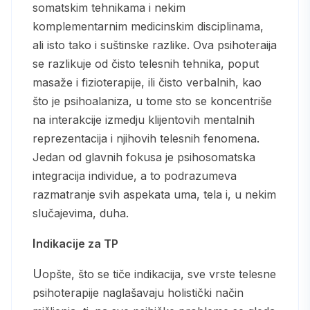
somatskim tehnikama i nekim
komplementarnim medicinskim disciplinama,
ali isto tako i suštinske razlike. Ova psihoteraija
se razlikuje od čisto telesnih tehnika, poput
masaže i fizioterapije, ili čisto verbalnih, kao
što je psihoalaniza, u tome sto se koncentriše
na interakcije izmedju klijentovih mentalnih
reprezentacija i njihovih telesnih fenomena.
Jedan od glavnih fokusa je psihosomatska
integracija individue, a to podrazumeva
razmatranje svih aspekata uma, tela i, u nekim
slučajevima, duha.
Indikacije za TP
Uopšte, što se tiče indikacija, sve vrste telesne
psihoterapije naglašavaju holistički način