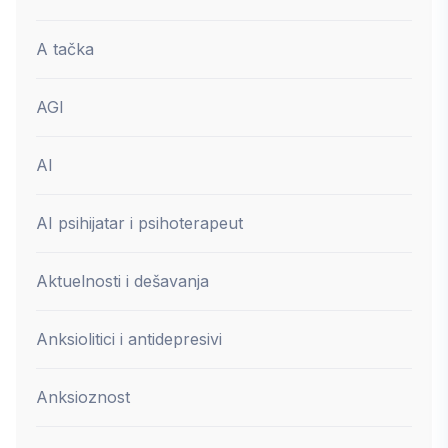
A tačka
AGI
AI
AI psihijatar i psihoterapeut
Aktuelnosti i dešavanja
Anksiolitici i antidepresivi
Anksioznost