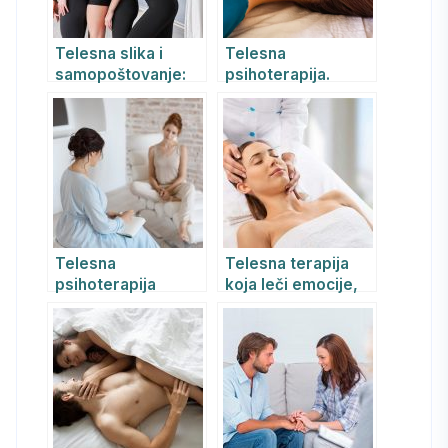
Telesna slika i
Telesna
samopoštovanje:
psihoterapija.
kako se osloboditi
Psihoterapeut
pritiska
telesne
savremenih ideala
psihoterapije
lepote i izgraditi
zdravo poverenje u
sebe
Telesna
Telesna terapija
psihoterapija
koja leči emocije,
telo i duh