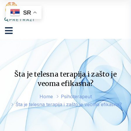
SR
PRETRAŽI
Šta je telesna terapija i zašto je
veoma efikasna?
Home
Psihoterapeut
Šta je telesna terapija i zašto je veoma efikasna?