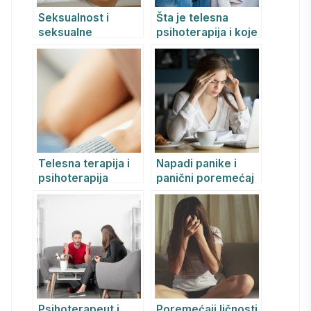
Seksualnost i
Šta je telesna
seksualne
psihoterapija i koje
disfunkcije kod
su predrasude o
žena sa aspekta
njoj?
REBT i telesne
psihoterapije:
Uzroci, simptomi i
lečenje
Telesna terapija i
Napadi panike i
psihoterapija
panični poremećaj
pomažu mnogo
više i brže od
drugih terapijskih
pravaca
Psihoterapeut i
Poremećaji ličnosti