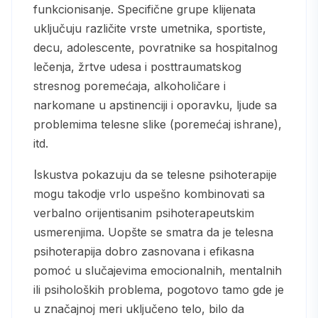
funkcionisanje. Specifične grupe klijenata
uključuju različite vrste umetnika, sportiste,
decu, adolescente, povratnike sa hospitalnog
lečenja, žrtve udesa i posttraumatskog
stresnog poremećaja, alkoholičare i
narkomane u apstinenciji i oporavku, ljude sa
problemima telesne slike (poremećaj ishrane),
itd.
Iskustva pokazuju da se telesne psihoterapije
mogu takodje vrlo uspešno kombinovati sa
verbalno orijentisanim psihoterapeutskim
usmerenjima. Uopšte se smatra da je telesna
psihoterapija dobro zasnovana i efikasna
pomoć u slučajevima emocionalnih, mentalnih
ili psiholoških problema, pogotovo tamo gde je
u značajnoj meri uključeno telo, bilo da