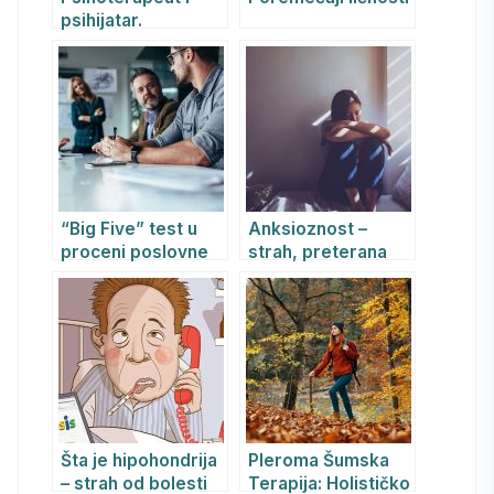
psihijatar.
Psihoterapija kao
način lečenja.
“Big Five” test u
Anksioznost –
proceni poslovne
strah, preterana
adekvatnosti i
briga i
pojedinih crta
uznemirenost
ličnosti
Šta je hipohondrija
Pleroma Šumska
– strah od bolesti
Terapija: Holističko