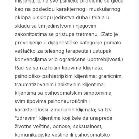
mišljenja, tj. na sve psihičke probleme se gleda
kao na posledicu karakternog i muskularnog
oklopa u sklopu jedinstva duha i tela a u
skladu sa tim jedinstvom i njegovim
zakonitostima se pristupa tretmanu. (Zato je
prevodjenje u dijagnostičke kategorije pomalo
veštačko za telesnog terapeuta i ustupak
konvencijama vrlo ograničene upotrebljivosti.)
Radi se sa razlicitim tipovima klijenata:
psihološko-psihijatrijskim klijentima; granicnim,
traumatizovanim i adiktivnim klijentima;
klijentima sa psihosomatskim simptomima;
svim tipovima psihoneurotičnih i
karakterološki izmenjenih klijenata; sa tzv.
“zdravim” klijentima koji žele da unaprede
životne veštine, odnose, seksualnost,
komunikacijske veštine ili psihosomatsko