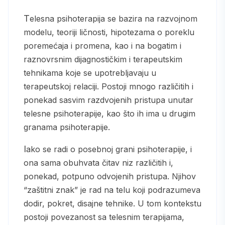
Telesna psihoterapija se bazira na razvojnom
modelu, teoriji ličnosti, hipotezama o poreklu
poremećaja i promena, kao i na bogatim i
raznovrsnim dijagnostičkim i terapeutskim
tehnikama koje se upotrebljavaju u
terapeutskoj relaciji. Postoji mnogo različitih i
ponekad sasvim razdvojenih pristupa unutar
telesne psihoterapije, kao što ih ima u drugim
granama psihoterapije.
Iako se radi o posebnoj grani psihoterapije, i
ona sama obuhvata čitav niz različitih i,
ponekad, potpuno odvojenih pristupa. Njihov
“zaštitni znak” je rad na telu koji podrazumeva
dodir, pokret, disajne tehnike. U tom kontekstu
postoji povezanost sa telesnim terapijama,