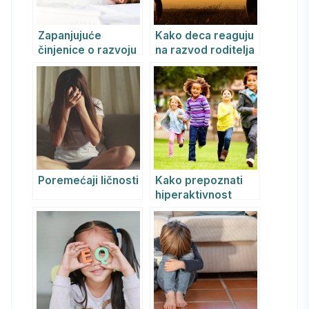
Zapanjujuće
Kako deca reaguju
činjenice o razvoju
na razvod roditelja
emocija i psihe u
trudnoći
Poremećaji ličnosti
Kako prepoznati
hiperaktivnost
(ADHD) kod deteta