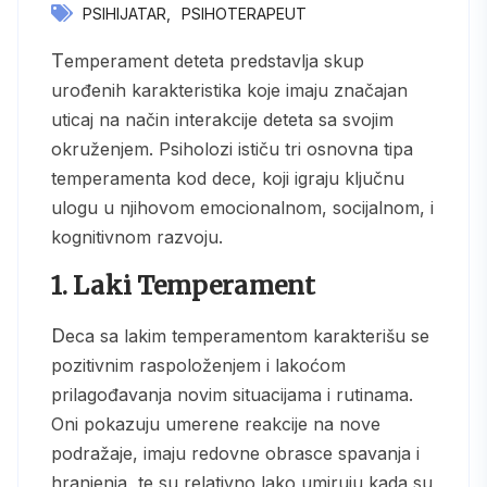
PSIHIJATAR
PSIHOTERAPEUT
Temperament deteta predstavlja skup
urođenih karakteristika koje imaju značajan
uticaj na način interakcije deteta sa svojim
okruženjem. Psiholozi ističu tri osnovna tipa
temperamenta kod dece, koji igraju ključnu
ulogu u njihovom emocionalnom, socijalnom, i
kognitivnom razvoju.
1. Laki Temperament
Deca sa lakim temperamentom karakterišu se
pozitivnim raspoloženjem i lakoćom
prilagođavanja novim situacijama i rutinama.
Oni pokazuju umerene reakcije na nove
podražaje, imaju redovne obrasce spavanja i
hranjenja, te su relativno lako umiruju kada su