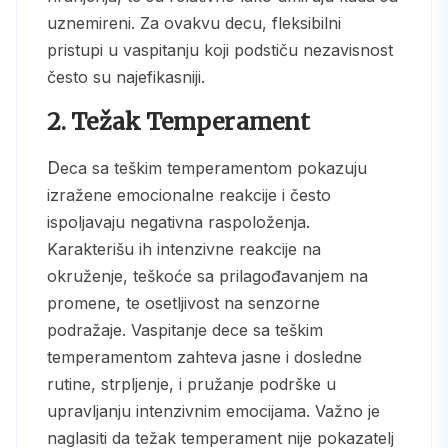
uznemireni. Za ovakvu decu, fleksibilni
pristupi u vaspitanju koji podstiču nezavisnost
često su najefikasniji.
2. Težak Temperament
Deca sa teškim temperamentom pokazuju
izražene emocionalne reakcije i često
ispoljavaju negativna raspoloženja.
Karakterišu ih intenzivne reakcije na
okruženje, teškoće sa prilagođavanjem na
promene, te osetljivost na senzorne
podražaje. Vaspitanje dece sa teškim
temperamentom zahteva jasne i dosledne
rutine, strpljenje, i pružanje podrške u
upravljanju intenzivnim emocijama. Važno je
naglasiti da težak temperament nije pokazatelj