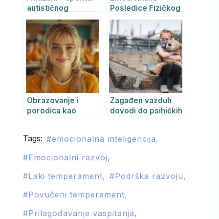
autističnog
Posledice Fizičkog
poremećaja
Kažnjavanja Dece:
Dubok Uticaj na
Psihološki Razvoj
Obrazovanje i
Zagađen vazduh
porodica kao
dovodi do psihičkih
osnova za
i neuroloških
suzbijanje
oboljenja kod dece
Tags:
emocionalna inteligencija
dekadencije i
i odraslih
kriminalizacije –
Emocionalni razvoj
psihološko-
psihoterapijski
Laki temperament
Podrška razvoju
pristup u Srbiji
Povučeni temperament
Prilagođavanje vaspitanja