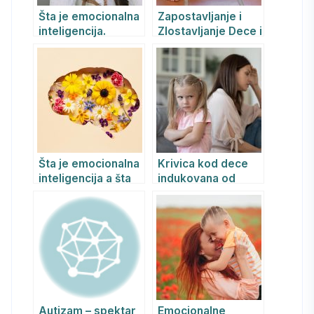
Šta je emocionalna
Zapostavljanje i
inteligencija.
Zlostavljanje Dece i
Razvoj
Poremećaji
emocionalne
Ličnosti
inteligencije kod
dece.
Šta je emocionalna
Krivica kod dece
inteligencija a šta
indukovana od
inteligencija
strane roditelja
Autizam – spektar
Emocionalne