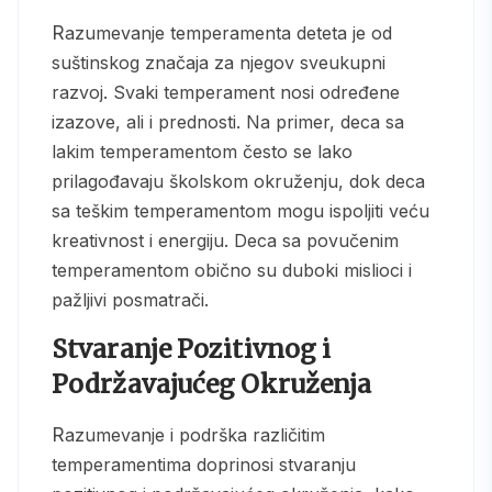
Razumevanje temperamenta deteta je od
suštinskog značaja za njegov sveukupni
razvoj. Svaki temperament nosi određene
izazove, ali i prednosti. Na primer, deca sa
lakim temperamentom često se lako
prilagođavaju školskom okruženju, dok deca
sa teškim temperamentom mogu ispoljiti veću
kreativnost i energiju. Deca sa povučenim
temperamentom obično su duboki mislioci i
pažljivi posmatrači.
Stvaranje Pozitivnog i
Podržavajućeg Okruženja
Razumevanje i podrška različitim
temperamentima doprinosi stvaranju