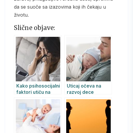
da se suoče sa izazovima koji ih čekaju u
životu.
Slične objave:
Kako psihosocijalni
Uticaj očeva na
faktori utiču na
razvoj dece
nastanak
poremećaja
raspoloženja