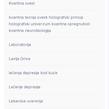
Kvantna svest
kvantna teorija svesti holografski princip
holografski univerzum kvantna spregnutost
kvantna neurobiologija
Laboratorija
Lavlja Griva
lečenja depresije kod kuće
Lečenje depresije
Lekarska uverenja