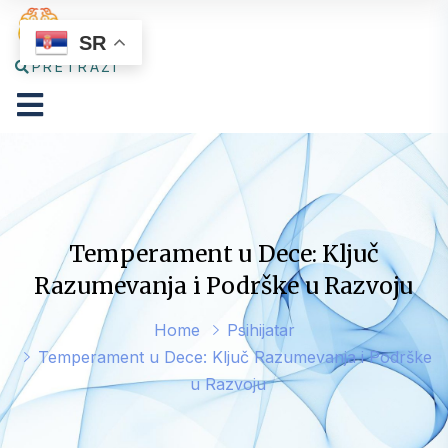
SR
PRETRAŽI
Temperament u Dece: Ključ
Razumevanja i Podrške u Razvoju
Home
Psihijatar
Temperament u Dece: Ključ Razumevanja i Podrške
u Razvoju