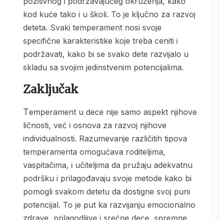
pozitivnog i podržavajućeg okruženja, kako
kod kuće tako i u školi. To je ključno za razvoj
deteta. Svaki temperament nosi svoje
specifične karakteristike koje treba ceniti i
podržavati, kako bi se svako dete razvijalo u
skladu sa svojim jedinstvenim potencijalima.
Zaključak
Temperament u dece nije samo aspekt njihove
ličnosti, već i osnova za razvoj njihove
individualnosti. Razumevanje različitih tipova
temperamenta omogućava roditeljima,
vaspitačima, i učiteljima da pružaju adekvatnu
podršku i prilagođavaju svoje metode kako bi
pomogli svakom detetu da dostigne svoj puni
potencijal. To je put ka razvijanju emocionalno
zdrave, prilagodljive i srećne dece, spremne