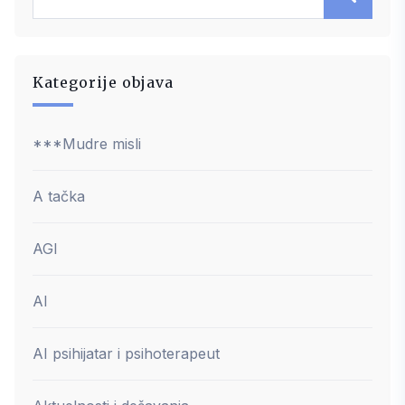
Kategorije objava
***Mudre misli
A tačka
AGI
AI
AI psihijatar i psihoterapeut