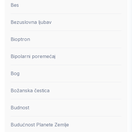
Bes
Bezuslovna ljubav
Bioptron
Bipolarni poremećaj
Bog
Božanska čestica
Budnost
Budućnost Planete Zemlje