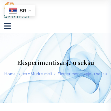
SR
PRETRAŽI
Eksperimentisanje u seksu
Home
***Mudre misli
Eksperimentisanje u seksu