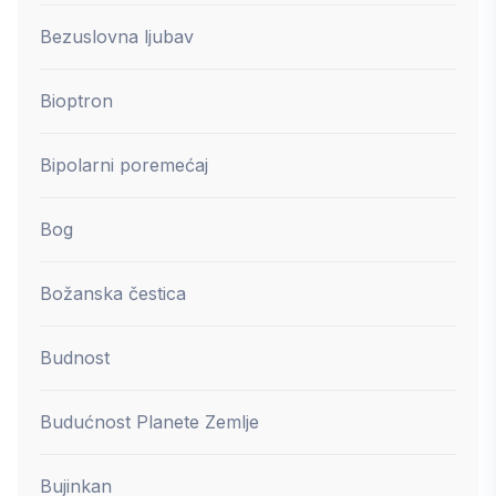
Bezuslovna ljubav
Bioptron
Bipolarni poremećaj
Bog
Božanska čestica
Budnost
Budućnost Planete Zemlje
Bujinkan