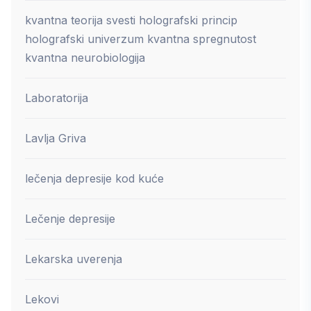
kvantna teorija svesti holografski princip
holografski univerzum kvantna spregnutost
kvantna neurobiologija
Laboratorija
Lavlja Griva
lečenja depresije kod kuće
Lečenje depresije
Lekarska uverenja
Lekovi