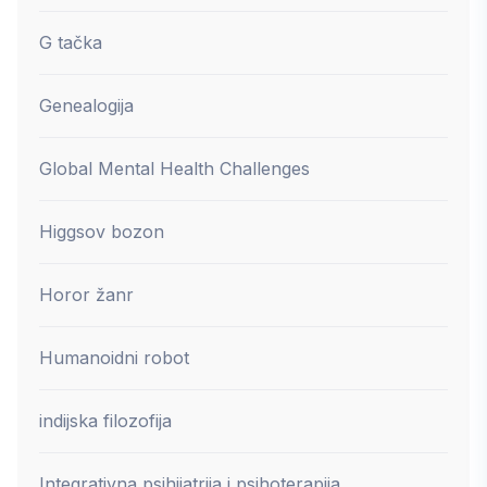
G tačka
Genealogija
Global Mental Health Challenges
Higgsov bozon
Horor žanr
Humanoidni robot
indijska filozofija
Integrativna psihijatrija i psihoterapija