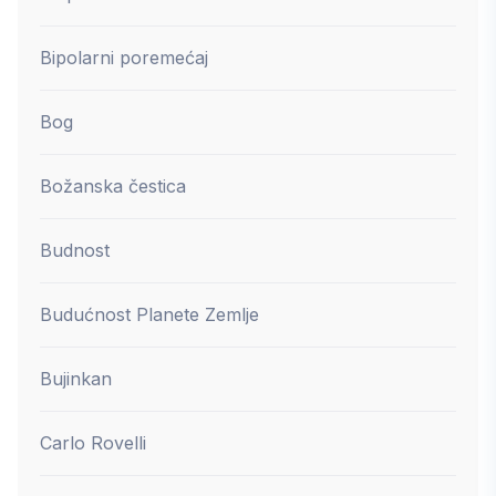
Bipolarni poremećaj
Bog
Božanska čestica
Budnost
Budućnost Planete Zemlje
Bujinkan
Carlo Rovelli