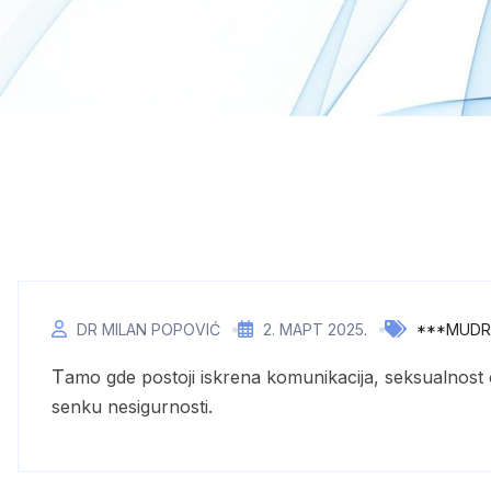
DR MILAN POPOVIĆ
2. МАРТ 2025.
***MUDRE
Tamo gde postoji iskrena komunikacija, seksualnost cveta; tamo gde vlada tišina straha, želja se povlači u
senku nesigurnosti.