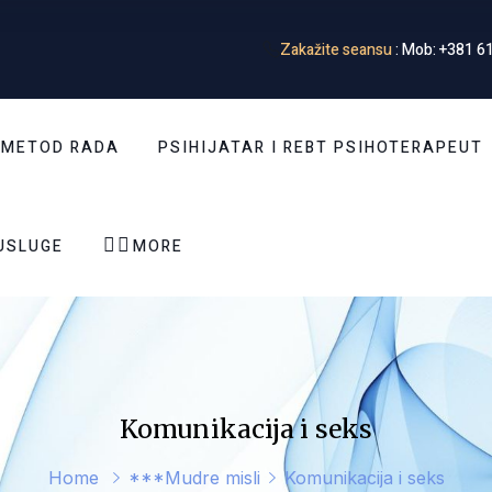
Zakažite seansu
: Mob: +381 61
 METOD RADA
PSIHIJATAR I REBT PSIHOTERAPEUT


USLUGE
MORE
Komunikacija i seks
Home
***Mudre misli
Komunikacija i seks