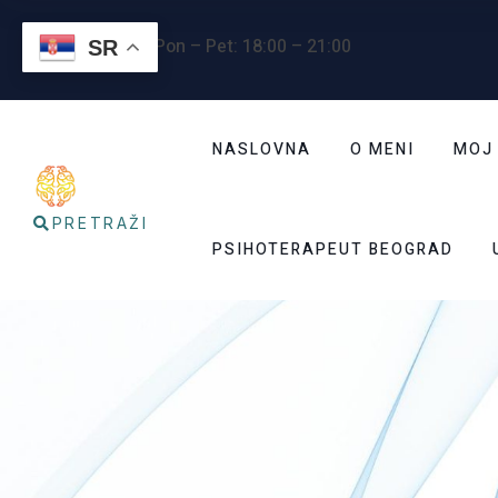
Radno vreme
: Pon – Pet: 18:00 – 21:00
SR
NASLOVNA
O MENI
MOJ
PRETRAŽI
PSIHOTERAPEUT BEOGRAD