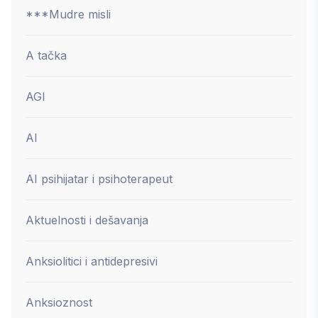
***Mudre misli
A tačka
AGI
AI
AI psihijatar i psihoterapeut
Aktuelnosti i dešavanja
Anksiolitici i antidepresivi
Anksioznost