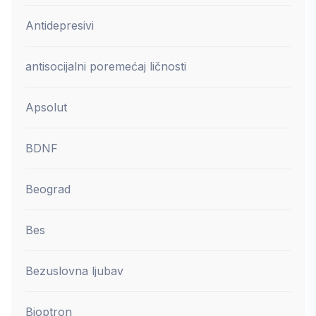
Antidepresivi
antisocijalni poremećaj ličnosti
Apsolut
BDNF
Beograd
Bes
Bezuslovna ljubav
Bioptron