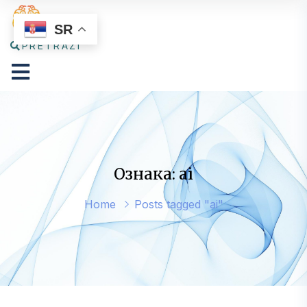
SR
PRETRAŽI
Ознака: ai
Home
Posts tagged "ai"