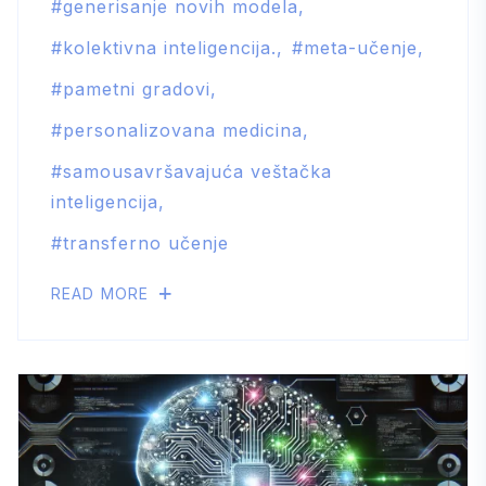
generisanje novih modela
kolektivna inteligencija.
meta-učenje
pametni gradovi
personalizovana medicina
samousavršavajuća veštačka
inteligencija
transferno učenje
READ MORE