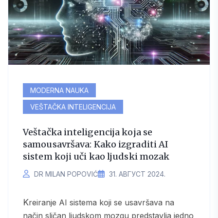
MODERNA NAUKA
VEŠTAČKA INTELIGENCIJA
Veštačka inteligencija koja se
samousavršava: Kako izgraditi AI
sistem koji uči kao ljudski mozak
DR MILAN POPOVIĆ
31. АВГУСТ 2024.
Kreiranje AI sistema koji se usavršava na
način sličan ljudskom mozgu predstavlja jedno