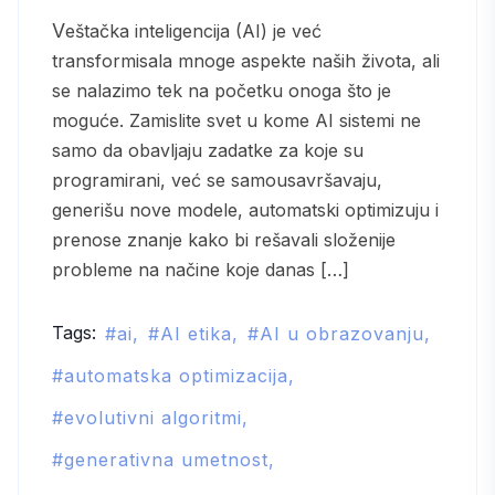
Veštačka inteligencija (AI) je već
transformisala mnoge aspekte naših života, ali
se nalazimo tek na početku onoga što je
moguće. Zamislite svet u kome AI sistemi ne
samo da obavljaju zadatke za koje su
programirani, već se samousavršavaju,
generišu nove modele, automatski optimizuju i
prenose znanje kako bi rešavali složenije
probleme na načine koje danas […]
Tags:
ai
AI etika
AI u obrazovanju
automatska optimizacija
evolutivni algoritmi
generativna umetnost