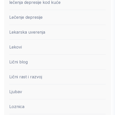
lečenja depresije kod kuće
Lečenje depresije
Lekarska uverenja
Lekovi
Lični blog
Lični rast i razvoj
Ljubav
Loznica