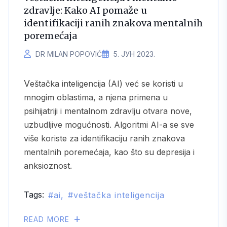
zdravlje: Kako AI pomaže u
identifikaciji ranih znakova mentalnih
poremećaja
DR MILAN POPOVIĆ
5. ЈУН 2023.
Veštačka inteligencija (AI) već se koristi u
mnogim oblastima, a njena primena u
psihijatriji i mentalnom zdravlju otvara nove,
uzbudljive mogućnosti. Algoritmi AI-a se sve
više koriste za identifikaciju ranih znakova
mentalnih poremećaja, kao što su depresija i
anksioznost.
Tags:
ai
veštačka inteligencija
READ MORE