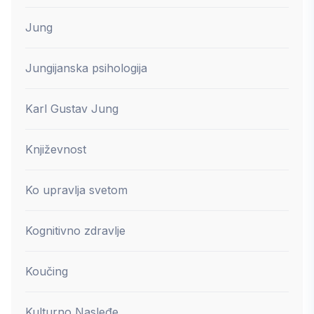
Jung
Jungijanska psihologija
Karl Gustav Jung
Književnost
Ko upravlja svetom
Kognitivno zdravlje
Koučing
Kulturno Nasleđe