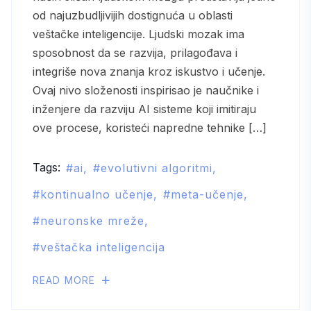
od najuzbudljivijih dostignuća u oblasti
veštačke inteligencije. Ljudski mozak ima
sposobnost da se razvija, prilagođava i
integriše nova znanja kroz iskustvo i učenje.
Ovaj nivo složenosti inspirisao je naučnike i
inženjere da razviju AI sisteme koji imitiraju
ove procese, koristeći napredne tehnike […]
Tags:
ai
evolutivni algoritmi
kontinualno učenje
meta-učenje
neuronske mreže
veštačka inteligencija
READ MORE