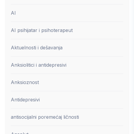
AI
AI psihijatar i psihoterapeut
Aktuelnosti i dešavanja
Anksiolitici i antidepresivi
Anksioznost
Antidepresivi
antisocijalni poremećaj ličnosti