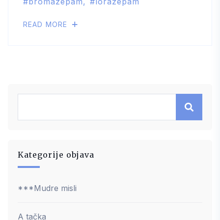
bromazepam
lorazepam
READ MORE
Kategorije objava
***Mudre misli
A tačka