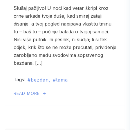
Slušaj pažljivo! U noći kad vetar škripi kroz
crne arkade tvoje duše, kad smiraj zataji
disanje, a tvoj pogled napipava vlastitu tminu,
tu – baš tu – počinje balada o tvojoj samoći.
Nisi više putnik, ni pesnik, ni sudija; ti si tek
odjek, krik što se ne može prećutati, priviđenje
zarobljeno među svodovima sopstvenog
bezdana. […]
Tags:
bezdan
tama
READ MORE