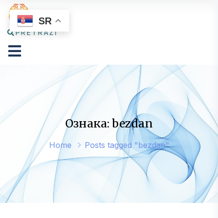
SR
PRETRAŽI
Ознака: bezdan
Home
Posts tagged "bezdan"