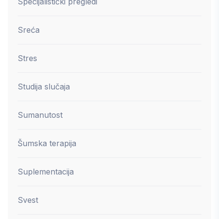
Specijalistički pregledi
Sreća
Stres
Studija slučaja
Sumanutost
Šumska terapija
Suplementacija
Svest