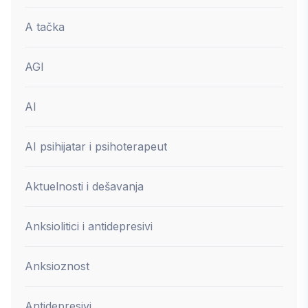
A tačka
AGI
AI
AI psihijatar i psihoterapeut
Aktuelnosti i dešavanja
Anksiolitici i antidepresivi
Anksioznost
Antidepresivi