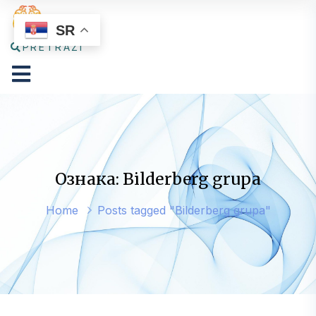
SR
PRETRAŽI
Ознака: Bilderberg grupa
Home
Posts tagged "Bilderberg grupa"