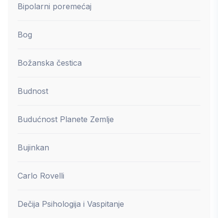
Bipolarni poremećaj
Bog
Božanska čestica
Budnost
Budućnost Planete Zemlje
Bujinkan
Carlo Rovelli
Dečija Psihologija i Vaspitanje