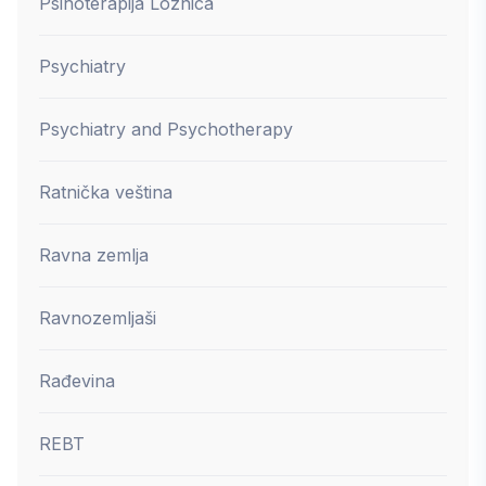
Psihoterapija Loznica
Psychiatry
Psychiatry and Psychotherapy
Ratnička veština
Ravna zemlja
Ravnozemljaši
Rađevina
REBT