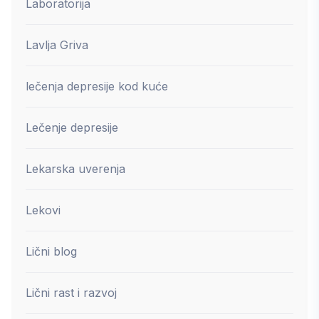
Laboratorija
Lavlja Griva
lečenja depresije kod kuće
Lečenje depresije
Lekarska uverenja
Lekovi
Lični blog
Lični rast i razvoj