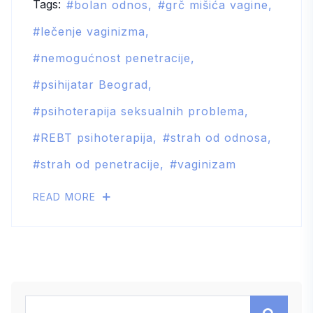
Tags:
bolan odnos
grč mišića vagine
lečenje vaginizma
nemogućnost penetracije
psihijatar Beograd
psihoterapija seksualnih problema
REBT psihoterapija
strah od odnosa
strah od penetracije
vaginizam
READ MORE