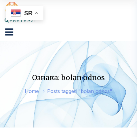
SR
PRETRAŽI
Ознака: bolan odnos
Home
Posts tagged "bolan odnos"