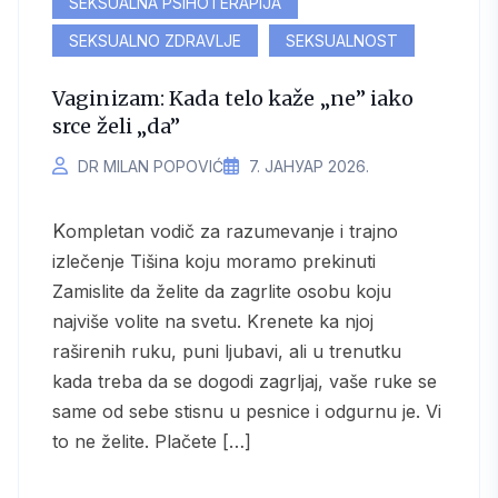
SEKSUALNA PSIHOTERAPIJA
SEKSUALNO ZDRAVLJE
SEKSUALNOST
Vaginizam: Kada telo kaže „ne” iako
srce želi „da”
DR MILAN POPOVIĆ
7. ЈАНУАР 2026.
Kompletan vodič za razumevanje i trajno
izlečenje Tišina koju moramo prekinuti
Zamislite da želite da zagrlite osobu koju
najviše volite na svetu. Krenete ka njoj
raširenih ruku, puni ljubavi, ali u trenutku
kada treba da se dogodi zagrljaj, vaše ruke se
same od sebe stisnu u pesnice i odgurnu je. Vi
to ne želite. Plačete […]