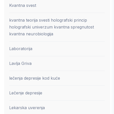
Kvantna svest
kvantna teorija svesti holografski princip
holografski univerzum kvantna spregnutost
kvantna neurobiologija
Laboratorija
Lavlja Griva
lečenja depresije kod kuće
Lečenje depresije
Lekarska uverenja