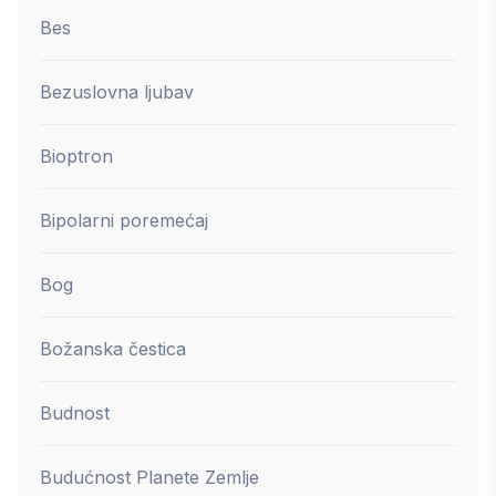
Bes
Bezuslovna ljubav
Bioptron
Bipolarni poremećaj
Bog
Božanska čestica
Budnost
Budućnost Planete Zemlje