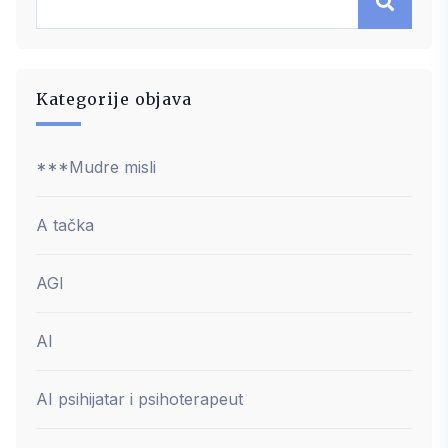
Kategorije objava
***Mudre misli
A tačka
AGI
AI
AI psihijatar i psihoterapeut