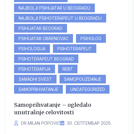
NAJBOLJI PSIHIJATAR U BEOGRADU
NAJBOLJI PSIHOTERAPEUT U BEOGRADU
PSIHIJATAR BEOGRAD
PSIHIJATAR OBRENOVAC
PSIHOLOG
PSIHOLOGIJA
PSIHOTERAPEUT
PSIHOTERAPEUT BEOGRAD
PSIHOTERAPIJA
REBT
SAMADHI SVEST
SAMOPOUZDANJE
SAMOPRIHVATANJE
UNCATEGORIZED
Samoprihvatanje – ogledalo
unutrašnje celovitosti
DR MILAN POPOVIĆ
30. СЕПТЕМБАР 2025.