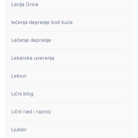
Lavlja Griva
lečenja depresije kod kuće
Lečenje depresije
Lekarska uverenja
Lekovi
Lični blog
Lični rast i razvoj
Ljubav