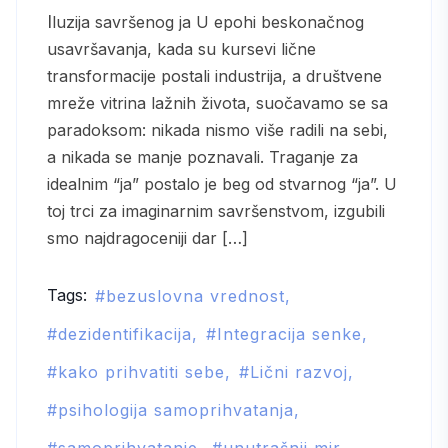
Iluzija savršenog ja U epohi beskonačnog
usavršavanja, kada su kursevi lične
transformacije postali industrija, a društvene
mreže vitrina lažnih života, suočavamo se sa
paradoksom: nikada nismo više radili na sebi,
a nikada se manje poznavali. Traganje za
idealnim “ja” postalo je beg od stvarnog “ja”. U
toj trci za imaginarnim savršenstvom, izgubili
smo najdragoceniji dar […]
Tags:
bezuslovna vrednost
dezidentifikacija
Integracija senke
kako prihvatiti sebe
Lični razvoj
psihologija samoprihvatanja
samoprihvatanje
unutrašnji mir