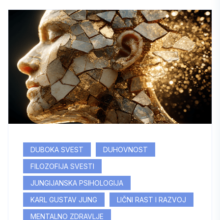
DUBOKA SVEST
DUHOVNOST
FILOZOFIJA SVESTI
JUNGIJANSKA PSIHOLOGIJA
KARL GUSTAV JUNG
LIČNI RAST I RAZVOJ
MENTALNO ZDRAVLJE