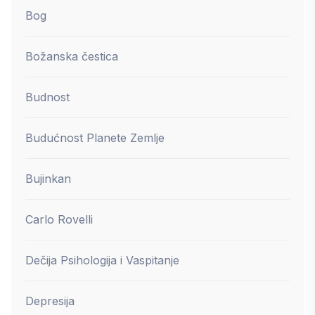
Bog
Božanska čestica
Budnost
Budućnost Planete Zemlje
Bujinkan
Carlo Rovelli
Dečija Psihologija i Vaspitanje
Depresija