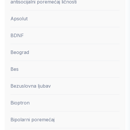
antisocijalni poremećaj ličnosti
Apsolut
BDNF
Beograd
Bes
Bezuslovna ljubav
Bioptron
Bipolarni poremećaj