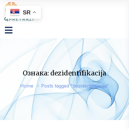
SR
PRETRAŽI
Ознака: dezidentifikacija
Home
Posts tagged "dezidentifikacija"