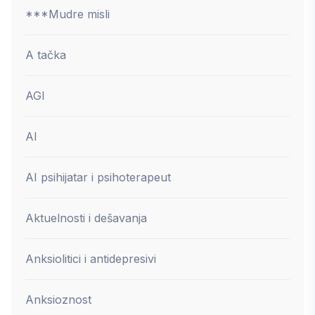
***Mudre misli
A tačka
AGI
AI
AI psihijatar i psihoterapeut
Aktuelnosti i dešavanja
Anksiolitici i antidepresivi
Anksioznost