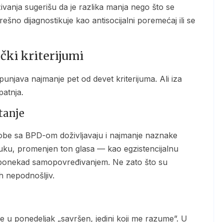
živanja sugerišu da je razlika manja nego što se
no dijagnostikuje kao antisocijalni poremećaj ili se
ički kriterijumi
patnja.
tanje
ku, promenjen ton glasa — kao egzistencijalnu
, ponekad samopovređivanjem. Ne zato što su
h nepodnošljiv.