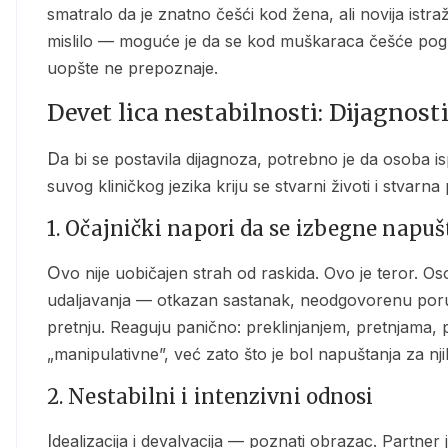
smatralo da je znatno češći kod žena, ali novija istra
mislilo — moguće je da se kod muškaraca češće pogreš
uopšte ne prepoznaje.
Devet lica nestabilnosti: Dijagnost
Da bi se postavila dijagnoza, potrebno je da osoba ispunjava najmanje pet od devet kriterijuma. Ali iza
suvog kliničkog jezika kriju se stvarni životi i stvarna 
1. Očajnički napori da se izbegne napuš
Ovo nije uobičajen strah od raskida. Ovo je teror. Osobe sa BPD-om doživljavaju i najmanje naznake
udaljavanja — otkazan sastanak, neodgovorenu poru
pretnju. Reaguju panično: preklinjanjem, pretnjama
„manipulativne”, već zato što je bol napuštanja za nji
2. Nestabilni i intenzivni odnosi
Idealizacija i devalvacija — poznati obrazac. Partner je u ponedeljak „savršen, jedini koji me razume”. U