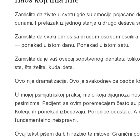
Zamislite da živite u svetu gde su emocije pojačane deset puta. Radost je euforija. Tuga je ponor. Ljutnja je
cunami. I prelazak iz jednog stanja u drugo dešava 
Zamislite da svaki odnos sa drugom osobom oscilira između „ti si sve što imam” i „ti si me izdao zauvek”
— ponekad u istom danu. Ponekad u istom satu.
Zamislite da je vaš osećaj sopstvenog identiteta toliko nestabilan da se ujutru budite i ne znate tačno ko
ste, šta želite, kuda idete.
Ovo nije dramatizacija. Ovo je svakodnevica osoba k
U mojoj psihijatrijskoj praksi, malo koja dijagnoza nosi toliko stigme, pogrešnih tumačenja i terapeutskog
pesimizma. Pacijenti sa ovim poremećajem često su pr
Kolege ih ponekad izbegavaju. Porodice odustaju. A 
fundamentalno neispravni.
Ovaj tekst pišem da bih razbio te mitove. Granični poremećaj ličnosti nije smrtna presuda. On je ozbiljno