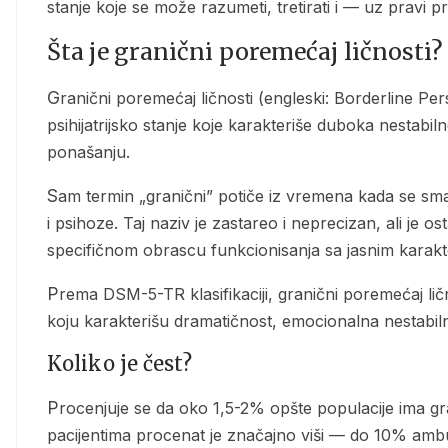
stanje koje se može razumeti, tretirati i — uz pravi pri
Šta je granični poremećaj ličnosti?
Granični poremećaj ličnosti (engleski: Borderline Personality Disorder, skraćeno BPD) je složeno
psihijatrijsko stanje koje karakteriše duboka nestab
ponašanju.
Sam termin „granični” potiče iz vremena kada se smatralo da ovo stanje stoji na „granici” između neuroze
i psihoze. Taj naziv je zastareo i neprecizan, ali je 
specifičnom obrascu funkcionisanja sa jasnim karakt
Prema DSM-5-TR klasifikaciji, granični poremećaj ličnosti spada u Klaster B poremećaja ličnosti — grupu
koju karakterišu dramatičnost, emocionalna nestabil
Koliko je čest?
Procenjuje se da oko 1,5-2% opšte populacije ima granični poremećaj ličnosti. Među psihijatrijskim
pacijentima procenat je značajno viši — do 10% ambu