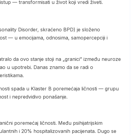
stup — transformisati u život koji vredi živeti.
ilnost — u emocijama, odnosima, samopercepciji i
ostao u upotrebi. Danas znamo da se radi o
eristikama.
nost i nepredvidivo ponašanje.
lantnih i 20% hospitalizovanih pacijenata. Dugo se