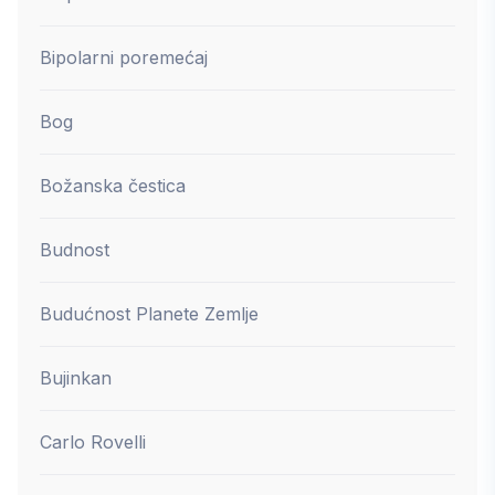
Bipolarni poremećaj
Bog
Božanska čestica
Budnost
Budućnost Planete Zemlje
Bujinkan
Carlo Rovelli