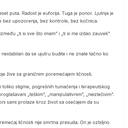
se bez upozorenja, bez kontrole, bez kočnica.
oje žive sa graničnim poremećajem ličnosti.
oglašavani „teškim”, „manipulativnim”, „neizlečivim”.
oni sami prolaze kroz život sa osećajem da su