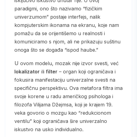
isključivo iskustvo unutar nje. U ovoj
paradigmi, ono što nazivamo “fizičkim
univerzumom” postaje interfejs, nalik
kompjuterskim ikonama na ekranu, koje nam
pomažu da se orijentišemo u realnosti i
komuniciramo s njom, ali ne prikazuju suštinu
onoga što se događa “ispod haube.”
U ovom modelu, mozak nije izvor svesti, već
lokalizator
ili
filter
– organ koji ograničava i
fokusira manifestaciju univerzalne svesti na
specifičnu perspektivu. Ova metafora filtra ima
svoje korene u radu američkog psihologa i
filozofa Vilijama Džejmsa, koji je krajem 19.
veka govorio o mozgu kao “redukcionom
ventilu” koji ograničava šire univerzalno
iskustvo na usko individualno.