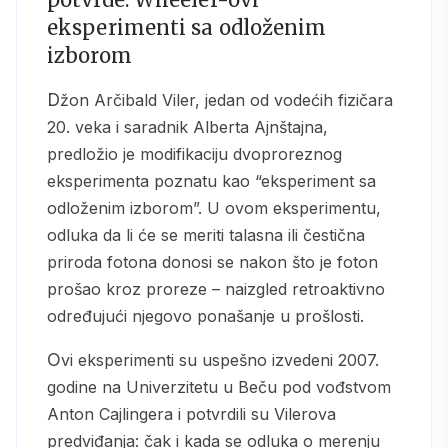
eksperimenti sa odloženim
izborom
Džon Arčibald Viler, jedan od vodećih fizičara
20. veka i saradnik Alberta Ajnštajna,
predložio je modifikaciju dvoproreznog
eksperimenta poznatu kao “eksperiment sa
odloženim izborom”. U ovom eksperimentu,
odluka da li će se meriti talasna ili čestična
priroda fotona donosi se nakon što je foton
prošao kroz proreze – naizgled retroaktivno
određujući njegovo ponašanje u prošlosti.
Ovi eksperimenti su uspešno izvedeni 2007.
godine na Univerzitetu u Beču pod vođstvom
Anton Cajlingera i potvrdili su Vilerova
predviđanja: čak i kada se odluka o merenju