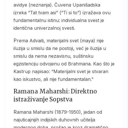
avidye (neznanja). Čuvena Upanišadska
izreka “Tat tvam asi” (“Ti si to”) izražava ovu
fundamentalnu istinu: individualna svest je
identična univerzalnoj svesti.
Prema Advaiti, materijalni svet (maya) nije
iluzija u smislu da ne postoji, već je iluzija u
smislu da nema nezavisnu, suštinsku
egzistenciju odvojenu od Brahmana. Kao što je
Kastrup napisao: “Materijalni svet je stvaran
kao iskustvo, ali nije fundamentalan.”
Ramana Maharshi: Direktno
istraživanje Sopstva
Ramana Maharshi (1879-1950), jedan od
najuticajnijih indijskih duhovnih učitelja
modernog doba, prošao je kroz dramatično