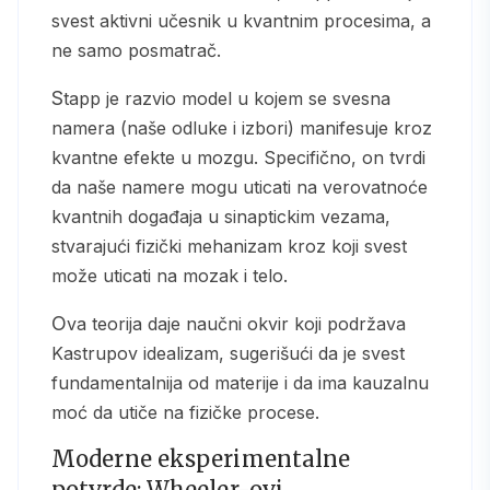
svest aktivni učesnik u kvantnim procesima, a
ne samo posmatrač.
Stapp je razvio model u kojem se svesna
namera (naše odluke i izbori) manifesuje kroz
kvantne efekte u mozgu. Specifično, on tvrdi
da naše namere mogu uticati na verovatnoće
kvantnih događaja u sinaptickim vezama,
stvarajući fizički mehanizam kroz koji svest
može uticati na mozak i telo.
Ova teorija daje naučni okvir koji podržava
Kastrupov idealizam, sugerišući da je svest
fundamentalnija od materije i da ima kauzalnu
moć da utiče na fizičke procese.
Moderne eksperimentalne
potvrde: Wheeler-ovi