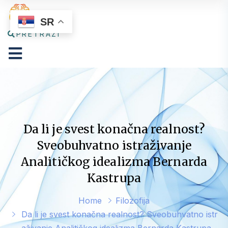
SR
PRETRAŽI
Da li je svest konačna realnost?
Sveobuhvatno istraživanje
Analitičkog idealizma Bernarda
Kastrupa
Home
Filozofija
Da li je svest konačna realnost? Sveobuhvatno istr