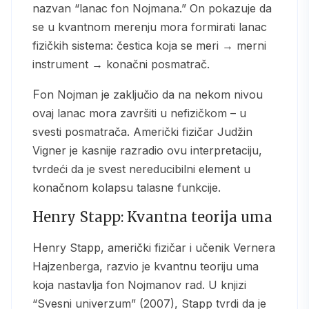
nazvan “lanac fon Nojmana.” On pokazuje da
se u kvantnom merenju mora formirati lanac
fizičkih sistema: čestica koja se meri → merni
instrument → konačni posmatrač.
Fon Nojman je zaključio da na nekom nivou
ovaj lanac mora završiti u nefizičkom – u
svesti posmatrača. Američki fizičar Judžin
Vigner je kasnije razradio ovu interpretaciju,
tvrdeći da je svest nereducibilni element u
konačnom kolapsu talasne funkcije.
Henry Stapp: Kvantna teorija uma
Henry Stapp, američki fizičar i učenik Vernera
Hajzenberga, razvio je kvantnu teoriju uma
koja nastavlja fon Nojmanov rad. U knjizi
“Svesni univerzum” (2007), Stapp tvrdi da je