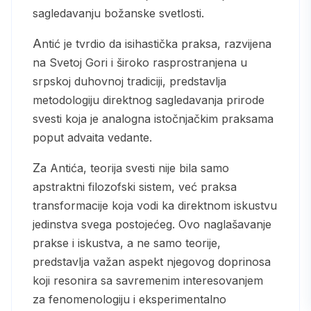
sagledavanju božanske svetlosti.
Antić je tvrdio da isihastička praksa, razvijena
na Svetoj Gori i široko rasprostranjena u
srpskoj duhovnoj tradiciji, predstavlja
metodologiju direktnog sagledavanja prirode
svesti koja je analogna istočnjačkim praksama
poput advaita vedante.
Za Antića, teorija svesti nije bila samo
apstraktni filozofski sistem, već praksa
transformacije koja vodi ka direktnom iskustvu
jedinstva svega postojećeg. Ovo naglašavanje
prakse i iskustva, a ne samo teorije,
predstavlja važan aspekt njegovog doprinosa
koji resonira sa savremenim interesovanjem
za fenomenologiju i eksperimentalno