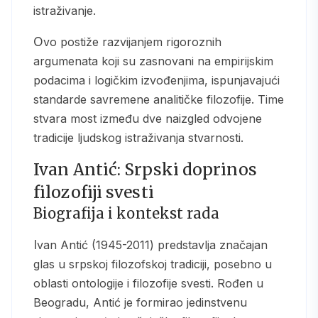
istraživanje.
Ovo postiže razvijanjem rigoroznih
argumenata koji su zasnovani na empirijskim
podacima i logičkim izvođenjima, ispunjavajući
standarde savremene analitičke filozofije. Time
stvara most između dve naizgled odvojene
tradicije ljudskog istraživanja stvarnosti.
Ivan Antić: Srpski doprinos
filozofiji svesti
Biografija i kontekst rada
Ivan Antić (1945-2011) predstavlja značajan
glas u srpskoj filozofskoj tradiciji, posebno u
oblasti ontologije i filozofije svesti. Rođen u
Beogradu, Antić je formirao jedinstvenu