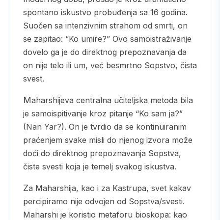
spontano iskustvo probuđenja sa 16 godina.
Suočen sa intenzivnim strahom od smrti, on
se zapitao: “Ko umire?” Ovo samoistraživanje
dovelo ga je do direktnog prepoznavanja da
on nije telo ili um, već besmrtno Sopstvo, čista
svest.
Maharshijeva centralna učiteljska metoda bila
je samoispitivanje kroz pitanje “Ko sam ja?”
(Nan Yar?). On je tvrdio da se kontinuiranim
praćenjem svake misli do njenog izvora može
doći do direktnog prepoznavanja Sopstva,
čiste svesti koja je temelj svakog iskustva.
Za Maharshija, kao i za Kastrupa, svet kakav
percipiramo nije odvojen od Sopstva/svesti.
Maharshi je koristio metaforu bioskopa: kao