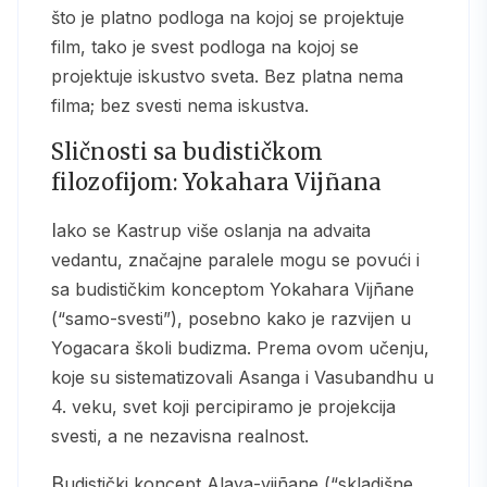
što je platno podloga na kojoj se projektuje
film, tako je svest podloga na kojoj se
projektuje iskustvo sveta. Bez platna nema
filma; bez svesti nema iskustva.
Sličnosti sa budističkom
filozofijom: Yokahara Vijñana
Iako se Kastrup više oslanja na advaita
vedantu, značajne paralele mogu se povući i
sa budističkim konceptom Yokahara Vijñane
(“samo-svesti”), posebno kako je razvijen u
Yogacara školi budizma. Prema ovom učenju,
koje su sistematizovali Asanga i Vasubandhu u
4. veku, svet koji percipiramo je projekcija
svesti, a ne nezavisna realnost.
Budistički koncept Alaya-vijñane (“skladišne