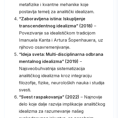
metafizike i kvantne mehanike koje
postavlja temelj za analitički idealizam.
“Zaboravljena istina: Iskupljenje
transcendentnog idealizma” (2018)
–
Povezivanje sa idealističkom tradicijom
Imanuela Kanta i Artura Šopenhauera, uz
njihovo osavremenjivanje.
“Ideja sveta: Multi-disciplinarna odbrana
mentalnog idealizma” (2019)
–
Najsveobuhvatnija sistematizacija
analitičkog idealizma kroz integraciju
filozofije, fizike, neuroloških nauka i studija
svesti.
“Svest raspakovanja” (2022)
– Najnovije
delo koje dalje razvija implikacije analitičkog
idealizma za razumevanje našeg