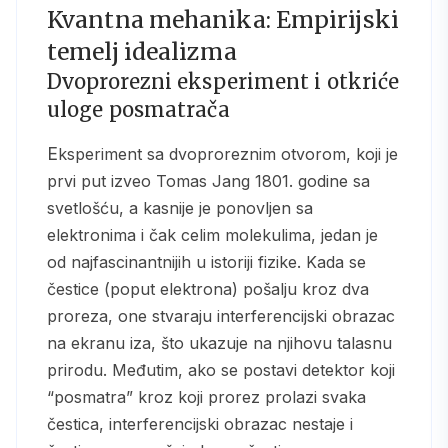
Kvantna mehanika: Empirijski
temelj idealizma
Dvoprorezni eksperiment i otkriće
uloge posmatrača
Eksperiment sa dvoproreznim otvorom, koji je
prvi put izveo Tomas Jang 1801. godine sa
svetlošću, a kasnije je ponovljen sa
elektronima i čak celim molekulima, jedan je
od najfascinantnijih u istoriji fizike. Kada se
čestice (poput elektrona) pošalju kroz dva
proreza, one stvaraju interferencijski obrazac
na ekranu iza, što ukazuje na njihovu talasnu
prirodu. Međutim, ako se postavi detektor koji
“posmatra” kroz koji prorez prolazi svaka
čestica, interferencijski obrazac nestaje i