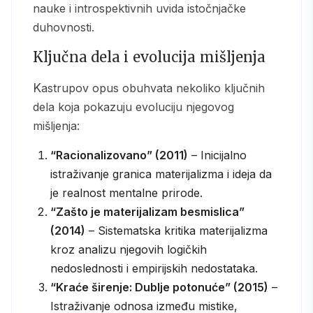
nauke i introspektivnih uvida istočnjačke
duhovnosti.
Ključna dela i evolucija mišljenja
Kastrupov opus obuhvata nekoliko ključnih
dela koja pokazuju evoluciju njegovog
mišljenja:
“Racionalizovano” (2011)
– Inicijalno
istraživanje granica materijalizma i ideja da
je realnost mentalne prirode.
“Zašto je materijalizam besmislica”
(2014)
– Sistematska kritika materijalizma
kroz analizu njegovih logičkih
nedoslednosti i empirijskih nedostataka.
“Kraće širenje: Dublje potonuće” (2015)
–
Istraživanje odnosa između mistike,