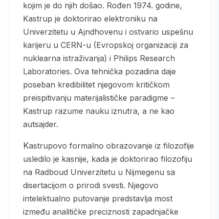
kojim je do njih došao. Rođen 1974. godine,
Kastrup je doktorirao elektroniku na
Univerzitetu u Ajndhovenu i ostvario uspešnu
karijeru u CERN-u (Evropskoj organizaciji za
nuklearna istraživanja) i Philips Research
Laboratories. Ova tehnička pozadina daje
poseban kredibilitet njegovom kritičkom
preispitivanju materijalističke paradigme –
Kastrup razume nauku iznutra, a ne kao
autsajder.
Kastrupovo formalno obrazovanje iz filozofije
usledilo je kasnije, kada je doktorirao filozofiju
na Radboud Univerzitetu u Nijmegenu sa
disertacijom o prirodi svesti. Njegovo
intelektualno putovanje predstavlja most
između analitičke preciznosti zapadnjačke