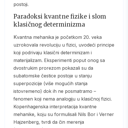
postoji.
Paradoksi kvantne fizike i slom
klasičnog determinizma
Kvantna mehanika je početkom 20. veka
uzrokovala revoluciju u fizici, uvodeći principe
koji podrivaju klasični determinizam i
materijalizam. Eksperimenti poput onog sa
dvostrukim prorezom pokazali su da
subatomske čestice postoje u stanju
superpozicije (više mogućih stanja
istovremeno) dok ih ne posmatramo –
fenomen koji nema analogiju u klasičnoj fizici.
Kopenhagenska interpretacija kvantne
mehanike, koju su formulisali Nils Bor i Verner
Hajzenberg, tvrdi da čin merenja