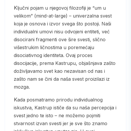
Ključni pojam u njegovoj filozofiji je “um u
velikom” (mind-at-large) – univerzalna svest
koja je osnova i izvor svega što postoji. Naši
individualni umovi nisu odvojeni entiteti, već
disocirani fragmenti ove šire svesti, slično
višestrukim ličnostima u poremećaju
disociativnog identiteta. Ovaj proces
disocijacije, prema Kastrupu, objašnjava zašto
doživljavamo svet kao nezavisan od nas i
zašto nam se čini da naša svest proizilazi iz
mozga.
Kada posmatramo prirodu individualnog
iskustva, Kastrup ističe da su naša percepcija i
svest jedno te isto – ne možemo pojmiti
stvarnost izvan svesti jer je sve što znamo