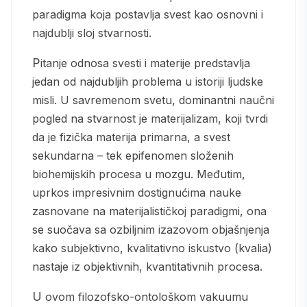
paradigma koja postavlja svest kao osnovni i
najdublji sloj stvarnosti.
Pitanje odnosa svesti i materije predstavlja
jedan od najdubljih problema u istoriji ljudske
misli. U savremenom svetu, dominantni naučni
pogled na stvarnost je materijalizam, koji tvrdi
da je fizička materija primarna, a svest
sekundarna – tek epifenomen složenih
biohemijskih procesa u mozgu. Međutim,
uprkos impresivnim dostignućima nauke
zasnovane na materijalističkoj paradigmi, ona
se suočava sa ozbiljnim izazovom objašnjenja
kako subjektivno, kvalitativno iskustvo (kvalia)
nastaje iz objektivnih, kvantitativnih procesa.
U ovom filozofsko-ontološkom vakuumu