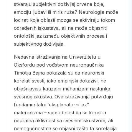
stvaraju subjektivni doživljaj crvene boje,
emociju ljubavi ili miris ruže? Neurologija može
locirati koje oblasti mozga se aktiviraju tokom
određenih iskustava, ali ne može objasniti
ontološki jaz između objektivnih procesa i
subjektivnog doživljaja.
Nedavna istraživanja na Univerzitetu u
Oksfordu pod vođstvom neuronaučnika
Timotija Bajna pokazala su da neuronski
korelati svesti, iako empirijski dokazivi, ne
objašnjavaju kauzalni mehanizam nastanka
svesnog iskustva. Ova istraživanja potvrđuju
fundamentalni “eksplanatorni jaz”
materijalizma – sposobnost da se korelira
neuralna aktivnost sa svesnim iskustvom, ali
nemogućnost da se objasni zašto ta korelacija