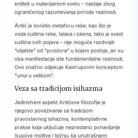
entiteti u materijalnom svetu – nastaje zbog
ograničenog razumevanja prirode realnosti.
Antić je koristio metaforu reke: kao što je
voda suština reke, talasa i okena, tako je svest
suština svih pojava – nije moguće razdvojiti
“objekte” od “prostora” u kojem postoje, jer su
oba manifestacije iste fundamentalne realnosti.
Ovo snažno odjekuje Kastrupovim konceptom
“uma u velikom”.
Veza sa tradicijom isihazma
Jedinstveni aspekt Antićeve filozofije je
njegovo povezivanje sa tradicijom
pravoslavnog isihazma, kontemplativne
prakse koja uključuje neprestano ponavljanje
Isusove molitve i težnju ka unutrašnjem