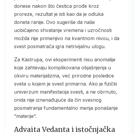
donese nakon što čestica prođe kroz
proreze, rezultat je isti kao da je odluka
doneta ranije. Ovo sugeriše da naše
uobičajeno shvatanje vremena i uzročnosti
možda nije primenjivo na kvantnom nivou, i da
svest posmatrača igra netrivijalnu ulogu.
Za Kastrupa, ovi eksperimenti nisu anomalije
koje zahtevaju komplikovana objašnjenja u
okviru materijalizma, već prirodne posledice
sveta u kojem je svest primarna. Ako je fizički
univerzum manifestacija svesti, a ne obrnuto,
onda nije iznenađujuće da čin svesnog
posmatranja fundamentalno menja ponašanje
“materije”.
Advaita Vedanta i istočnjačka