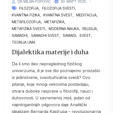
DR MILAN POPOVIĆ
30. МАРТ 2025.
FILOZOFIJA
FILOZOFIJA SVESTI
KVANTNA FIZIKA
KVANTNA SVEST
MEDITACIJA
METAFILOZOFIJA
METAFIZIKA
METAFIZIKA SVESTI
MODERNA NAUKA
RELIGIJA
SAMADHI
SAMADHI SVEST
SAMADI
SVEST
TEORIJA UMA
Dijalektika materije i duha
Da li smo deo nepreglednog fizičkog
univerzuma, ili je sve što poznajemo proizašlo
iz jedinstvene, sveobuhvatne svesti? Ovo
pitanje, koje mnogi vekovima postavljaju,
otvara duboke rasprave u filozofiji, nauci i
duhovnosti. U savremenoj misli, jedan od
najintrigantnijih odgovora daje Analitički
idealizam Bernarda Kastrupa – revolucionarna