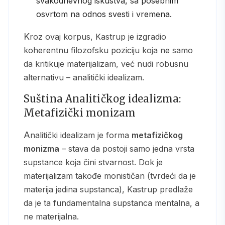
svakodnevnog iskustva, sa posebnim
osvrtom na odnos svesti i vremena.
Kroz ovaj korpus, Kastrup je izgradio
koherentnu filozofsku poziciju koja ne samo
da kritikuje materijalizam, već nudi robusnu
alternativu – analitički idealizam.
Suština Analitičkog idealizma:
Metafizički monizam
Analitički idealizam je forma
metafizičkog
monizma
– stava da postoji samo jedna vrsta
supstance koja čini stvarnost. Dok je
materijalizam takođe monističan (tvrdeći da je
materija jedina supstanca), Kastrup predlaže
da je ta fundamentalna supstanca mentalna, a
ne materijalna.