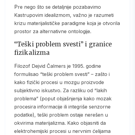
Pre nego što se detaljnije pozabavimo
Kastrupovim idealizmom, važno je razumeti
krizu materijalističke paradigme koja je otvorila
prostor za alternativne ontologije.
“Teški problem svesti” i granice
fizikalizma
Filozof Dejvid Čalmers je 1995. godine
formulisao “teški problem svesti” – zašto i
kako fizički procesi u mozgu proizvode
subjektivno iskustvo. Za razliku od “lakih
problema” (poput objašnjenja kako mozak
procesira informacije ili integriše senzorne
podatke), teški problem ostaje nerešen u
okvirima materijalizma. Kako objasniti da
elektrohemijski procesi u nervnim ćelijama