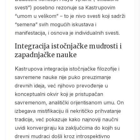
svesti”) posebno rezonuje sa Kastrupovim
“umom u velikom” – to je nivo svesti koji sadrži
“semena” svih mogućih iskustava i
manifestacija, i osnova je individualnih svesti.
Integracija istočnjačke mudrosti i
zapadnjačke nauke
Kastrupova integracija istočnjačke filozofije i
savremene nauke nije puko preuzimanje
drevnih ideja, već njihovo prevođenje u
konceptualni okvir koji je pristupačan
savremenom, analitički orijentisanom umu. On
izbegava mistifikaciju ili nekritičko prihvatanje
tradicije, već pokazuje kako najnoviji naučni
uvidi konvergiraju ka zaključcima do kojih su
drevni mudraci došli kroz introspektivno