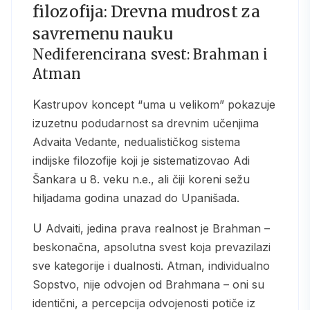
filozofija: Drevna mudrost za
savremenu nauku
Nediferencirana svest: Brahman i
Atman
Kastrupov koncept “uma u velikom” pokazuje
izuzetnu podudarnost sa drevnim učenjima
Advaita Vedante, nedualističkog sistema
indijske filozofije koji je sistematizovao Adi
Šankara u 8. veku n.e., ali čiji koreni sežu
hiljadama godina unazad do Upanišada.
U Advaiti, jedina prava realnost je Brahman –
beskonačna, apsolutna svest koja prevazilazi
sve kategorije i dualnosti. Atman, individualno
Sopstvo, nije odvojen od Brahmana – oni su
identični, a percepcija odvojenosti potiče iz