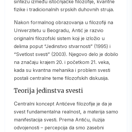
sintezu između istočnjačke filozofije, kvantne
fizike i tradicionalnih srpskih duhovnih struja.
Nakon formalnog obrazovanja u filozofiji na
Univerzitetu u Beogradu, Antić je razvio
originalni filozofski sistem koji je izložio u
delima poput “Jedinstvo stvarnosti” (1995) i
“Svetlost svesti” (2003). Njegovo delo je dobilo
na značaju krajem 20. i početkom 21. veka,
kada su kvantna mehanika i problem svesti
postali centralne teme filozofskih diskusija.
Teorija jedinstva svesti
Centralni koncept Antićeve filozofije je da je
svest fundamentalna realnost, a materija samo
manifestacija svesti. Prema Antiću, iluzija
odvojenosti – percepcija da smo zasebni