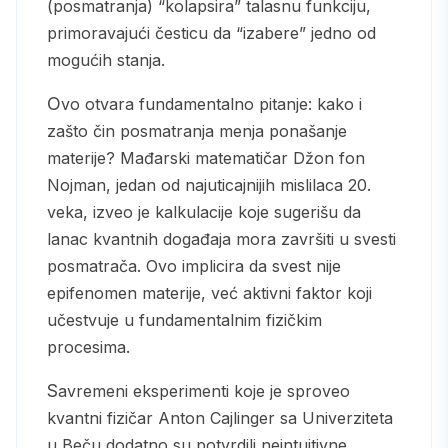
(posmatranja) “kolapsira” talasnu funkciju,
primoravajući česticu da “izabere” jedno od
mogućih stanja.
Ovo otvara fundamentalno pitanje: kako i
zašto čin posmatranja menja ponašanje
materije? Mađarski matematičar Džon fon
Nojman, jedan od najuticajnijih mislilaca 20.
veka, izveo je kalkulacije koje sugerišu da
lanac kvantnih događaja mora završiti u svesti
posmatrača. Ovo implicira da svest nije
epifenomen materije, već aktivni faktor koji
učestvuje u fundamentalnim fizičkim
procesima.
Savremeni eksperimenti koje je sproveo
kvantni fizičar Anton Cajlinger sa Univerziteta
u Beču dodatno su potvrdili neintuitivne