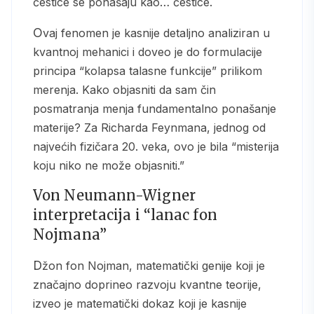
čestice se ponašaju kao… čestice.
Ovaj fenomen je kasnije detaljno analiziran u
kvantnoj mehanici i doveo je do formulacije
principa “kolapsa talasne funkcije” prilikom
merenja. Kako objasniti da sam čin
posmatranja menja fundamentalno ponašanje
materije? Za Richarda Feynmana, jednog od
najvećih fizičara 20. veka, ovo je bila “misterija
koju niko ne može objasniti.”
Von Neumann-Wigner
interpretacija i “lanac fon
Nojmana”
Džon fon Nojman, matematički genije koji je
značajno doprineo razvoju kvantne teorije,
izveo je matematički dokaz koji je kasnije