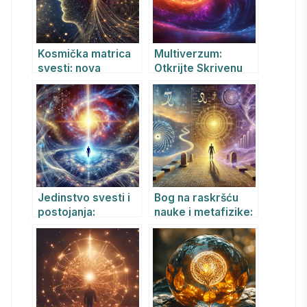
metaverzuma
Kosmička matrica
Multiverzum:
svesti: nova
Otkrijte Skrivenu
perspektiva
Stvarnost Kroz
interakcije uma i
Teoriju Integralnih
univerzuma
Metadimenzija
Jedinstvo svesti i
Bog na raskršću
postojanja:
nauke i metafizike:
Apsolut, Kvantno
od kvantne fizike i
polje i Priroda
Biblije do Rovelija i
Realnosti
Jungovog
nesvesnog