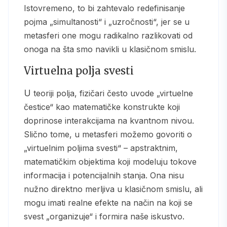
Istovremeno, to bi zahtevalo redefinisanje
pojma „simultanosti“ i „uzročnosti“, jer se u
metasferi one mogu radikalno razlikovati od
onoga na šta smo navikli u klasičnom smislu.
Virtuelna polja svesti
U teoriji polja, fizičari često uvode „virtuelne
čestice“ kao matematičke konstrukte koji
doprinose interakcijama na kvantnom nivou.
Slično tome, u metasferi možemo govoriti o
„virtuelnim poljima svesti“ – apstraktnim,
matematičkim objektima koji modeluju tokove
informacija i potencijalnih stanja. Ona nisu
nužno direktno merljiva u klasičnom smislu, ali
mogu imati realne efekte na način na koji se
svest „organizuje“ i formira naše iskustvo.