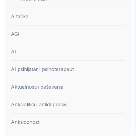
A tačka
AGI
AI
AI psihijatar i psihoterapeut
Aktuelnosti i dešavanja
Anksiolitici i antidepresivi
Anksioznost