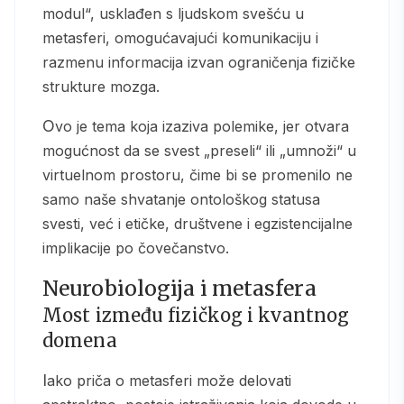
modul“, usklađen s ljudskom svešću u
metasferi, omogućavajući komunikaciju i
razmenu informacija izvan ograničenja fizičke
strukture mozga.
Ovo je tema koja izaziva polemike, jer otvara
mogućnost da se svest „preseli“ ili „umnoži“ u
virtuelnom prostoru, čime bi se promenilo ne
samo naše shvatanje ontološkog statusa
svesti, već i etičke, društvene i egzistencijalne
implikacije po čovečanstvo.
Neurobiologija i metasfera
Most između fizičkog i kvantnog
domena
Iako priča o metasferi može delovati