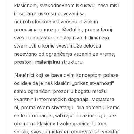
klasičnom, svakodnevnom iskustvu, naše misli
i osećanja usko su povezani sa
neurobiološkom aktivnošću i fizičkim
procesima u mozgu. Međutim, prema teoriji
svesti u metasferi, postoji nivo ili dimenzija
stvarnosti u kome svest može delovati
nezavisno od ograničenja vezanih za vreme,
prostor i materijalnu strukturu.
Naučnici koji se bave ovim konceptom polaze
od ideje da je naš klasični „prikaz stvarnosti“
samo ograničeni prozor u bogatu mrežu
kvantnih i informatičkih događaja. Metasfera
bi, prema ovom shvatanju, bila domen u kome
se te informacije „sabiraju“ ili razmenjuju, bez
obzira na klasične fizičke granice. U tom
smislu, svest u metasferi obuhvata širi spektar