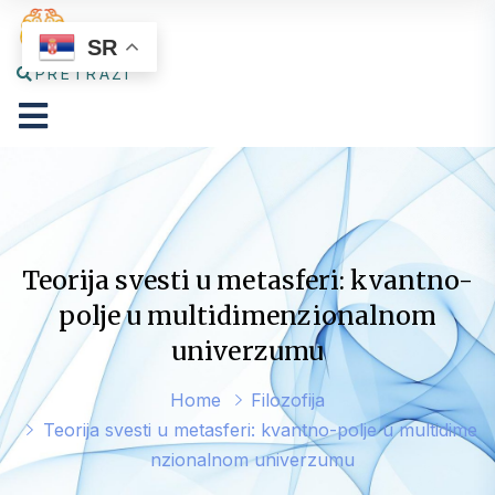
SR
PRETRAŽI
Teorija svesti u metasferi: kvantno-
polje u multidimenzionalnom
univerzumu
Home
Filozofija
Teorija svesti u metasferi: kvantno-polje u multidime
nzionalnom univerzumu