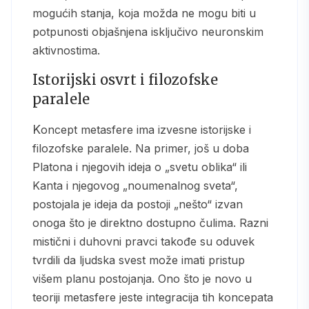
mogućih stanja, koja možda ne mogu biti u
potpunosti objašnjena isključivo neuronskim
aktivnostima.
Istorijski osvrt i filozofske
paralele
Koncept metasfere ima izvesne istorijske i
filozofske paralele. Na primer, još u doba
Platona i njegovih ideja o „svetu oblika“ ili
Kanta i njegovog „noumenalnog sveta“,
postojala je ideja da postoji „nešto“ izvan
onoga što je direktno dostupno čulima. Razni
mistični i duhovni pravci takođe su oduvek
tvrdili da ljudska svest može imati pristup
višem planu postojanja. Ono što je novo u
teoriji metasfere jeste integracija tih koncepata