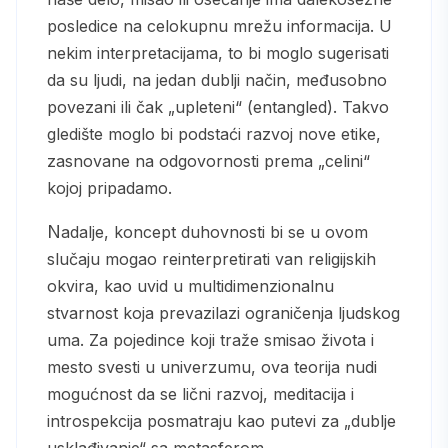
posledice na celokupnu mrežu informacija. U
nekim interpretacijama, to bi moglo sugerisati
da su ljudi, na jedan dublji način, međusobno
povezani ili čak „upleteni“ (entangled). Takvo
gledište moglo bi podstaći razvoj nove etike,
zasnovane na odgovornosti prema „celini“
kojoj pripadamo.
Nadalje, koncept duhovnosti bi se u ovom
slučaju mogao reinterpretirati van religijskih
okvira, kao uvid u multidimenzionalnu
stvarnost koja prevazilazi ograničenja ljudskog
uma. Za pojedince koji traže smisao života i
mesto svesti u univerzumu, ova teorija nudi
mogućnost da se lični razvoj, meditacija i
introspekcija posmatraju kao putevi za „dublje
usklađivanje“ sa metasferom.