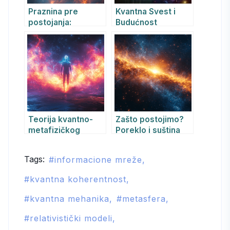
Praznina pre
Kvantna Svest i
postojanja:
Budućnost
Bezvremenski
Veštačke
potencijal i Tvorac
Inteligencije:
kao beskonačna
Sinteza Nauke i
svest
Filozofije za Razvoj
Prave AGI
Teorija kvantno-
Zašto postojimo?
metafizičkog
Poreklo i suština
arhetipskog polja:
postojanja svega
novi okvir za
Tags:
informacione mreže
razumevanje
kolektivnog
kvantna koherentnost
nesvesnog i svesti
kvantna mehanika
metasfera
relativistički modeli