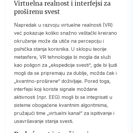
Virtuelna realnost i interfejsi za
proširenu svest
Napredak u razvoju virtuelne realnosti (VR)
već pokazuje koliko snažno veštački kreirano
okruženje može da utiče na percepciju i
psihička stanja korisnika. U sklopu teorije
metasfere, VR tehnologija bi mogla da služi
kao poligon za „ekspedicije svesti“, gde bi ljudi
mogli da se pripremaju za dublje, možda čak i
„kvantno-proširene“ doživljaje. Pored toga,
interfejsi koji koriste signale moždane
aktivnosti (npr. EEG) mogli bi se integrisati u
sisteme obogaćene kvantnim algoritmima,
pružajući time „virtuelni kanal“ za ispitivanje i
usavršavanje stanja svesti.