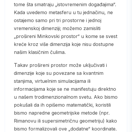
tome šta smatraju „istovremenim događajima“.
Kada uvedemo metasferu u tu jednačinu, ne
ostajemo samo pri tri prostorne i jednoj
vremenskoj dimenziji; možemo zamisliti
„prošireni Minkovski prostor“ u kome se svest
kreće kroz više dimenzija koje nisu dostupne
našim klasičnim čulima.
Takav prošireni prostor može uključivati i
dimenzije koje su povezane sa kvantnim
stanjima, virtuelnim simulacijama ili
informacijama koje se ne manifestuju direktno
u našem trodimenzionalnom svetu. Ako bismo
pokušali da ih opišemo matematički, koristili
bismo napredne geometrijske metode (npr.
Rimanovu ili supersimetričnu geometriju) kako
bismo formalizovali ove „dodatne“ koordinate.