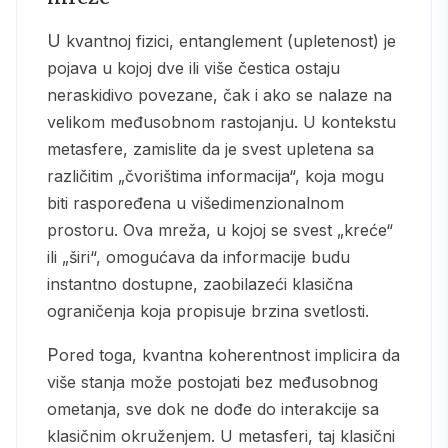
U kvantnoj fizici, entanglement (upletenost) je
pojava u kojoj dve ili više čestica ostaju
neraskidivo povezane, čak i ako se nalaze na
velikom međusobnom rastojanju. U kontekstu
metasfere, zamislite da je svest upletena sa
različitim „čvorištima informacija“, koja mogu
biti raspoređena u višedimenzionalnom
prostoru. Ova mreža, u kojoj se svest „kreće“
ili „širi“, omogućava da informacije budu
instantno dostupne, zaobilazeći klasična
ograničenja koja propisuje brzina svetlosti.
Pored toga, kvantna koherentnost implicira da
više stanja može postojati bez međusobnog
ometanja, sve dok ne dođe do interakcije sa
klasičnim okruženjem. U metasferi, taj klasični