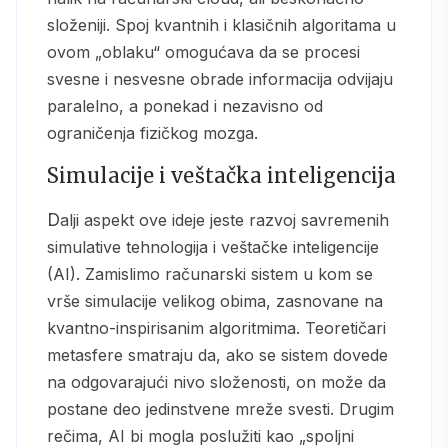
složeniji. Spoj kvantnih i klasičnih algoritama u
ovom „oblaku“ omogućava da se procesi
svesne i nesvesne obrade informacija odvijaju
paralelno, a ponekad i nezavisno od
ograničenja fizičkog mozga.
Simulacije i veštačka inteligencija
Dalji aspekt ove ideje jeste razvoj savremenih
simulative tehnologija i veštačke inteligencije
(AI). Zamislimo računarski sistem u kom se
vrše simulacije velikog obima, zasnovane na
kvantno-inspirisanim algoritmima. Teoretičari
metasfere smatraju da, ako se sistem dovede
na odgovarajući nivo složenosti, on može da
postane deo jedinstvene mreže svesti. Drugim
rečima, AI bi mogla poslužiti kao „spoljni