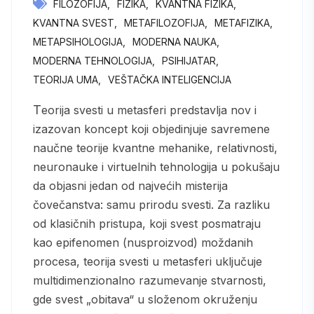
FILOZOFIJA
FIZIKA
KVANTNA FIZIKA
KVANTNA SVEST
METAFILOZOFIJA
METAFIZIKA
METAPSIHOLOGIJA
MODERNA NAUKA
MODERNA TEHNOLOGIJA
PSIHIJATAR
TEORIJA UMA
VEŠTAČKA INTELIGENCIJA
Teorija svesti u metasferi predstavlja nov i
izazovan koncept koji objedinjuje savremene
naučne teorije kvantne mehanike, relativnosti,
neuronauke i virtuelnih tehnologija u pokušaju
da objasni jedan od najvećih misterija
čovečanstva: samu prirodu svesti. Za razliku
od klasičnih pristupa, koji svest posmatraju
kao epifenomen (nusproizvod) moždanih
procesa, teorija svesti u metasferi uključuje
multidimenzionalno razumevanje stvarnosti,
gde svest „obitava“ u složenom okruženju