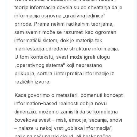
teorije informacija dovela su do shvatanja da je
informacija osnovna „gradivna jedinica“
prirode. Prema nekim radikalnim teorijama,
sam svemir može se razumeti kao ogroman
informatički sistem, dok je materija tek
manifestacija određene strukture informacija.
U tom kontekstu, svest može igrati ulogu
„operativnog sistema“ koji neprestano
prikuplja, sortira i interpretira informacije iz
različitih izvora.
Kada govorimo o metasferi, pomenuti koncept
information-based realnosti dobija novu
dimenziju: možemo zamisliti da se kompletna
čovekova svest – misli, emocije, sećanja, snovi
– nalaze u nekoj vrsti „oblaka informacija“,
nalik na računarski cloud, ali beskonačno