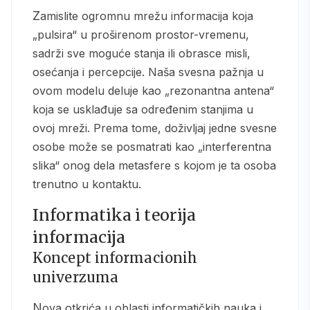
Zamislite ogromnu mrežu informacija koja
„pulsira“ u proširenom prostor-vremenu,
sadrži sve moguće stanja ili obrasce misli,
osećanja i percepcije. Naša svesna pažnja u
ovom modelu deluje kao „rezonantna antena“
koja se usklađuje sa određenim stanjima u
ovoj mreži. Prema tome, doživljaj jedne svesne
osobe može se posmatrati kao „interferentna
slika“ onog dela metasfere s kojom je ta osoba
trenutno u kontaktu.
Informatika i teorija
informacija
Koncept informacionih
univerzuma
Nova otkrića u oblasti informatičkih nauka i