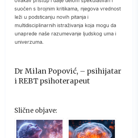
ovakav pristup i dalje delom spekulativan i
suočen s brojnim kritikama, njegova vrednost
leži u podsticanju novih pitanja i
multidisciplinarnih istraživanja koja mogu da
unaprede naše razumevanje ljudskog uma i
univerzuma.
Dr Milan Popović, – psihijatar
i REBT psihoterapeut
Slične objave: