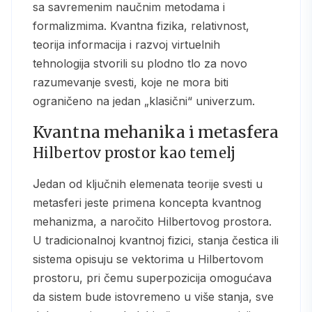
sa savremenim naučnim metodama i
formalizmima. Kvantna fizika, relativnost,
teorija informacija i razvoj virtuelnih
tehnologija stvorili su plodno tlo za novo
razumevanje svesti, koje ne mora biti
ograničeno na jedan „klasični“ univerzum.
Kvantna mehanika i metasfera
Hilbertov prostor kao temelj
Jedan od ključnih elemenata teorije svesti u
metasferi jeste primena koncepta kvantnog
mehanizma, a naročito Hilbertovog prostora.
U tradicionalnoj kvantnoj fizici, stanja čestica ili
sistema opisuju se vektorima u Hilbertovom
prostoru, pri čemu superpozicija omogućava
da sistem bude istovremeno u više stanja, sve