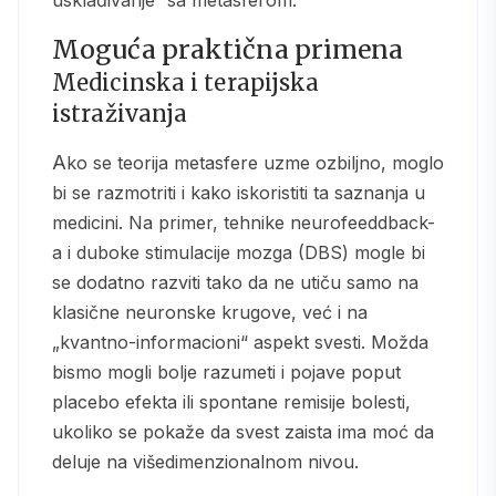
Moguća praktična primena
Medicinska i terapijska
istraživanja
Ako se teorija metasfere uzme ozbiljno, moglo
bi se razmotriti i kako iskoristiti ta saznanja u
medicini. Na primer, tehnike neurofeeddback-
a i duboke stimulacije mozga (DBS) mogle bi
se dodatno razviti tako da ne utiču samo na
klasične neuronske krugove, već i na
„kvantno-informacioni“ aspekt svesti. Možda
bismo mogli bolje razumeti i pojave poput
placebo efekta ili spontane remisije bolesti,
ukoliko se pokaže da svest zaista ima moć da
deluje na višedimenzionalnom nivou.