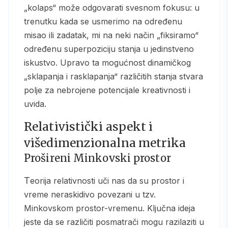
„kolaps“ može odgovarati svesnom fokusu: u
trenutku kada se usmerimo na određenu
misao ili zadatak, mi na neki način „fiksiramo“
određenu superpoziciju stanja u jedinstveno
iskustvo. Upravo ta mogućnost dinamičkog
„sklapanja i rasklapanja“ različitih stanja stvara
polje za nebrojene potencijale kreativnosti i
uvida.
Relativistički aspekt i
višedimenzionalna metrika
Prošireni Minkovski prostor
Teorija relativnosti uči nas da su prostor i
vreme neraskidivo povezani u tzv.
Minkovskom prostor-vremenu. Ključna ideja
jeste da se različiti posmatrači mogu razilaziti u