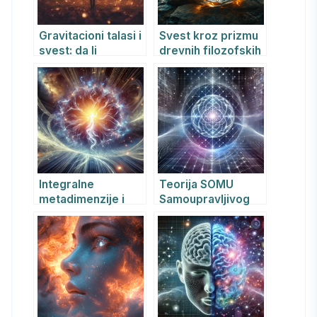
Gravitacioni talasi i
Svest kroz prizmu
svest: da li
drevnih filozofskih
kosmičke vibracije
tradicija: Put od
oblikuju naše
istoka do zapada
unutrašnje ja?
Integralne
Teorija SOMU
metadimenzije i
Samoupravljivog
Tvorac: holistički
Matematičkog
pogled na
Univerzuma i Njena
beskrajnu
Primena na
slojevitost
Veštačku Opštu
postojanja
Inteligenciju (AGI)