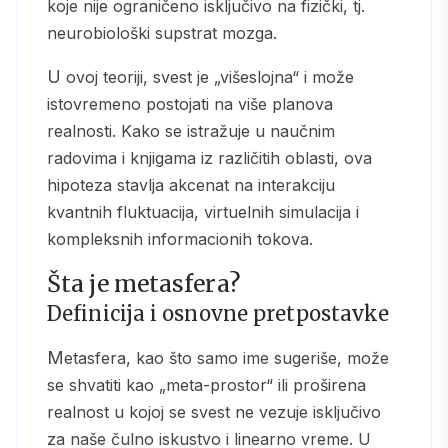
koje nije ograničeno isključivo na fizički, tj.
neurobiološki supstrat mozga.
U ovoj teoriji, svest je „višeslojna“ i može
istovremeno postojati na više planova
realnosti. Kako se istražuje u naučnim
radovima i knjigama iz različitih oblasti, ova
hipoteza stavlja akcenat na interakciju
kvantnih fluktuacija, virtuelnih simulacija i
kompleksnih informacionih tokova.
Šta je metasfera?
Definicija i osnovne pretpostavke
Metasfera, kao što samo ime sugeriše, može
se shvatiti kao „meta-prostor“ ili proširena
realnost u kojoj se svest ne vezuje isključivo
za naše čulno iskustvo i linearno vreme. U