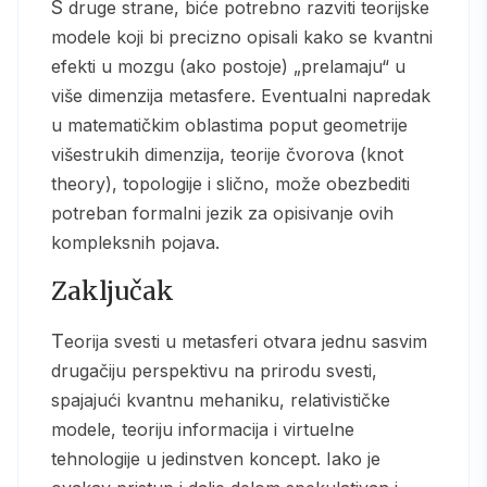
S druge strane, biće potrebno razviti teorijske
modele koji bi precizno opisali kako se kvantni
efekti u mozgu (ako postoje) „prelamaju“ u
više dimenzija metasfere. Eventualni napredak
u matematičkim oblastima poput geometrije
višestrukih dimenzija, teorije čvorova (knot
theory), topologije i slično, može obezbediti
potreban formalni jezik za opisivanje ovih
kompleksnih pojava.
Zaključak
Teorija svesti u metasferi otvara jednu sasvim
drugačiju perspektivu na prirodu svesti,
spajajući kvantnu mehaniku, relativističke
modele, teoriju informacija i virtuelne
tehnologije u jedinstven koncept. Iako je