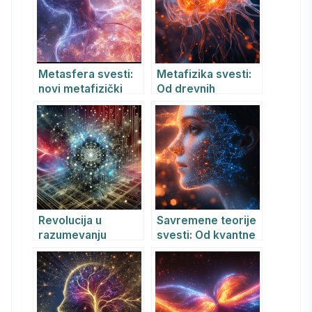
Metasfera svesti:
Metafizika svesti:
novi metafizički
Od drevnih
model stvarnosti
filozofija do
savremenih
neuronaučnih
otkrića
Revolucija u
Savremene teorije
razumevanju
svesti: Od kvantne
svesti: od
fizike do veštačke
„uznemirenog
inteligencije
Hilbertovog
prostora“ do
kolaborativnih