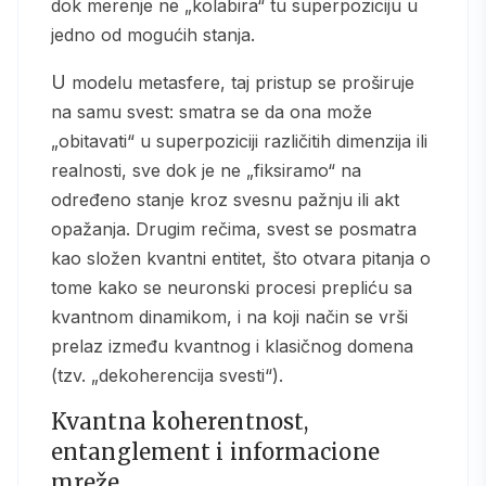
dok merenje ne „kolabira“ tu superpoziciju u
jedno od mogućih stanja.
U modelu metasfere, taj pristup se proširuje
na samu svest: smatra se da ona može
„obitavati“ u superpoziciji različitih dimenzija ili
realnosti, sve dok je ne „fiksiramo“ na
određeno stanje kroz svesnu pažnju ili akt
opažanja. Drugim rečima, svest se posmatra
kao složen kvantni entitet, što otvara pitanja o
tome kako se neuronski procesi prepliću sa
kvantnom dinamikom, i na koji način se vrši
prelaz između kvantnog i klasičnog domena
(tzv. „dekoherencija svesti“).
Kvantna koherentnost,
entanglement i informacione
mreže