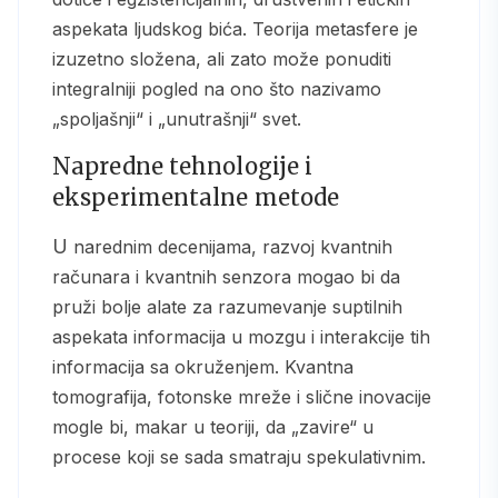
aspekata ljudskog bića. Teorija metasfere je
izuzetno složena, ali zato može ponuditi
integralniji pogled na ono što nazivamo
„spoljašnji“ i „unutrašnji“ svet.
Napredne tehnologije i
eksperimentalne metode
U narednim decenijama, razvoj kvantnih
računara i kvantnih senzora mogao bi da
pruži bolje alate za razumevanje suptilnih
aspekata informacija u mozgu i interakcije tih
informacija sa okruženjem. Kvantna
tomografija, fotonske mreže i slične inovacije
mogle bi, makar u teoriji, da „zavire“ u
procese koji se sada smatraju spekulativnim.