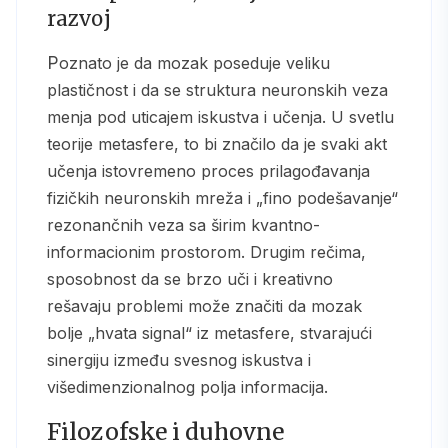
razvoj
Poznato je da mozak poseduje veliku
plastičnost i da se struktura neuronskih veza
menja pod uticajem iskustva i učenja. U svetlu
teorije metasfere, to bi značilo da je svaki akt
učenja istovremeno proces prilagođavanja
fizičkih neuronskih mreža i „fino podešavanje“
rezonančnih veza sa širim kvantno-
informacionim prostorom. Drugim rečima,
sposobnost da se brzo uči i kreativno
rešavaju problemi može značiti da mozak
bolje „hvata signal“ iz metasfere, stvarajući
sinergiju između svesnog iskustva i
višedimenzionalnog polja informacija.
Filozofske i duhovne