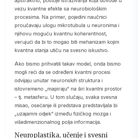
apstraktno, postoje istraživanja koja dovode u
vezu kvantne efekte sa neurobiološkim
procesima. Na primer, pojedini naučnici
proučavaju ulogu mikrotubula u neuronima i
njihovu moguću kvantnu koherentnost,
verujući da bi to mogao biti mehanizam kojim
kvantna stanja utiču na svesno iskustvo.
Ako bismo prihvatili takav model, onda bismo
mogli reći da se određeni kvantni procesi
odvijaju unutar neuronskih struktura i
istovremeno „mapiraju“ na širi kvantni prostor
– tj. metasferu. U tom slučaju, svaka svesna
misao, osećanje ili predstava predstavljala bi
„uzajamni odjek“ između fizičkog mozga i
višedimenzionalnog polja informacija.
Neuroplastika, učenje i svesni