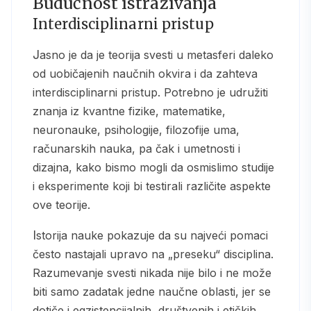
Budućnost istraživanja
Interdisciplinarni pristup
Jasno je da je teorija svesti u metasferi daleko
od uobičajenih naučnih okvira i da zahteva
interdisciplinarni pristup. Potrebno je udružiti
znanja iz kvantne fizike, matematike,
neuronauke, psihologije, filozofije uma,
računarskih nauka, pa čak i umetnosti i
dizajna, kako bismo mogli da osmislimo studije
i eksperimente koji bi testirali različite aspekte
ove teorije.
Istorija nauke pokazuje da su najveći pomaci
često nastajali upravo na „preseku“ disciplina.
Razumevanje svesti nikada nije bilo i ne može
biti samo zadatak jedne naučne oblasti, jer se
dotiče i egzistencijalnih, društvenih i etičkih