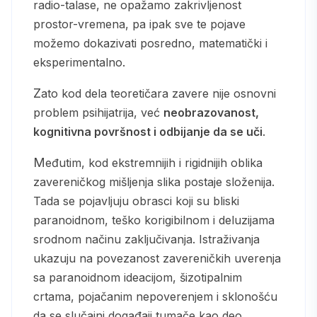
radio-talase, ne opažamo zakrivljenost
prostor-vremena, pa ipak sve te pojave
možemo dokazivati posredno, matematički i
eksperimentalno.
Zato kod dela teoretičara zavere nije osnovni
problem psihijatrija, već
neobrazovanost,
kognitivna površnost i odbijanje da se uči
.
Međutim, kod ekstremnijih i rigidnijih oblika
zavereničkog mišljenja slika postaje složenija.
Tada se pojavljuju obrasci koji su bliski
paranoidnom, teško korigibilnom i deluzijama
srodnom načinu zaključivanja. Istraživanja
ukazuju na povezanost zavereničkih uverenja
sa paranoidnom ideacijom, šizotipalnim
crtama, pojačanim nepoverenjem i sklonošću
da se slučajni događaji tumače kao deo