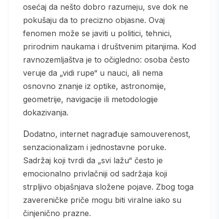
osećaj da nešto dobro razumeju, sve dok ne
pokušaju da to precizno objasne. Ovaj
fenomen može se javiti u politici, tehnici,
prirodnim naukama i društvenim pitanjima. Kod
ravnozemljaštva je to očigledno: osoba često
veruje da „vidi rupe“ u nauci, ali nema
osnovno znanje iz optike, astronomije,
geometrije, navigacije ili metodologije
dokazivanja.
Dodatno, internet nagrađuje samouverenost,
senzacionalizam i jednostavne poruke.
Sadržaj koji tvrdi da „svi lažu“ često je
emocionalno privlačniji od sadržaja koji
strpljivo objašnjava složene pojave. Zbog toga
zavereničke priče mogu biti viralne iako su
činjenično prazne.