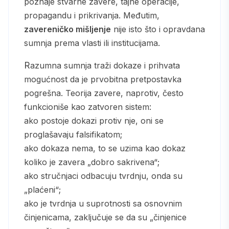
poznaje stvarne zavere, tajne operacije,
propagandu i prikrivanja. Međutim,
zavereničko mišljenje
nije isto što i opravdana
sumnja prema vlasti ili institucijama.
Razumna sumnja traži dokaze i prihvata
mogućnost da je prvobitna pretpostavka
pogrešna. Teorija zavere, naprotiv, često
funkcioniše kao zatvoren sistem:
ako postoje dokazi protiv nje, oni se
proglašavaju falsifikatom;
ako dokaza nema, to se uzima kao dokaz
koliko je zavera „dobro sakrivena“;
ako stručnjaci odbacuju tvrdnju, onda su
„plaćeni“;
ako je tvrdnja u suprotnosti sa osnovnim
činjenicama, zaključuje se da su „činjenice