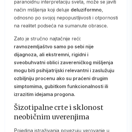
paranoidnu interpretaciju sveta, može se javiti
način mišljenja koji deluje
deluziformno
,
odnosno po svojoj nepopustljivosti i otpornosti
na realitet podseća na sumanute obrasce.
Zato je stručno najtačnije reći:
ravnozemljaštvo samo po sebi nije
dijagnoza, ali ekstremni, rigidni i
sveobuhvatni oblici zavereničkog mišljenja
mogu biti psihijatrijski relevantni i zaslužuju
ozbiljniju procenu ako su praćeni drugim
simptomima, gubitkom funkcionalnosti ili
izrazitim idejama progona.
Šizotipalne crte i sklonost
neobičnim uverenjima
Pojedina istraživanja povezuju verovanje u