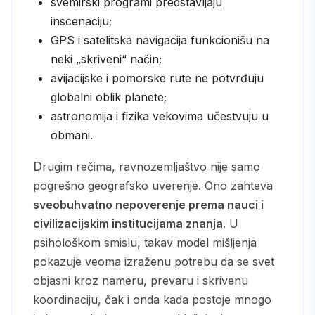
svemirski programi predstavljaju
inscenaciju;
GPS i satelitska navigacija funkcionišu na
neki „skriveni“ način;
avijacijske i pomorske rute ne potvrđuju
globalni oblik planete;
astronomija i fizika vekovima učestvuju u
obmani.
Drugim rečima, ravnozemljaštvo nije samo
pogrešno geografsko uverenje. Ono zahteva
sveobuhvatno nepoverenje prema nauci i
civilizacijskim institucijama znanja
. U
psihološkom smislu, takav model mišljenja
pokazuje veoma izraženu potrebu da se svet
objasni kroz nameru, prevaru i skrivenu
koordinaciju, čak i onda kada postoje mnogo