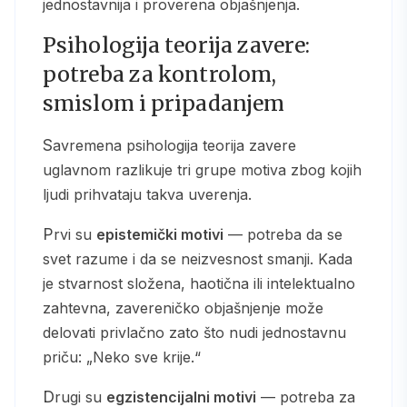
jednostavnija i proverena objašnjenja.
Psihologija teorija zavere:
potreba za kontrolom,
smislom i pripadanjem
Savremena psihologija teorija zavere
uglavnom razlikuje tri grupe motiva zbog kojih
ljudi prihvataju takva uverenja.
Prvi su
epistemički motivi
— potreba da se
svet razume i da se neizvesnost smanji. Kada
je stvarnost složena, haotična ili intelektualno
zahtevna, zavereničko objašnjenje može
delovati privlačno zato što nudi jednostavnu
priču: „Neko sve krije.“
Drugi su
egzistencijalni motivi
— potreba za