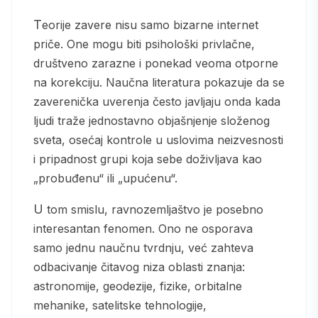
Teorije zavere nisu samo bizarne internet
priče. One mogu biti psihološki privlačne,
društveno zarazne i ponekad veoma otporne
na korekciju. Naučna literatura pokazuje da se
zaverenička uverenja često javljaju onda kada
ljudi traže jednostavno objašnjenje složenog
sveta, osećaj kontrole u uslovima neizvesnosti
i pripadnost grupi koja sebe doživljava kao
„probuđenu“ ili „upućenu“.
U tom smislu, ravnozemljaštvo je posebno
interesantan fenomen. Ono ne osporava
samo jednu naučnu tvrdnju, već zahteva
odbacivanje čitavog niza oblasti znanja:
astronomije, geodezije, fizike, orbitalne
mehanike, satelitske tehnologije,