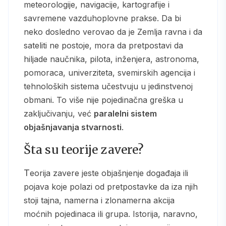
meteorologije, navigacije, kartografije i
savremene vazduhoplovne prakse. Da bi
neko dosledno verovao da je Zemlja ravna i da
sateliti ne postoje, mora da pretpostavi da
hiljade naučnika, pilota, inženjera, astronoma,
pomoraca, univerziteta, svemirskih agencija i
tehnoloških sistema učestvuju u jedinstvenoj
obmani. To više nije pojedinačna greška u
zaključivanju, već
paralelni sistem
objašnjavanja stvarnosti
.
Šta su teorije zavere?
Teorija zavere jeste objašnjenje događaja ili
pojava koje polazi od pretpostavke da iza njih
stoji tajna, namerna i zlonamerna akcija
moćnih pojedinaca ili grupa. Istorija, naravno,