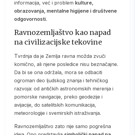
informacija, već i problem
kulture,
obrazovanja, mentalne higijene i društvene
odgovornosti
.
Ravnozemljaštvo kao napad
na civilizacijske tekovine
Tvrdnja da je Zemlja ravna možda zvuči
komično, ali njene posledice nisu beznačajne.
Da bi se ona održala, mora se odbaciti
ogroman deo ljudskog znanja i tehničkog
razvoja: od antičkih astronomskih merenja i
pomorske navigacije, preko geodezije i
avijacije, do satelitskih komunikacija,
meteorologije i svemirskih istraživanja.
Ravnozemljaštvo zato nije samo pogrešna
ideja. Ono predstavlja
simbolički napad na