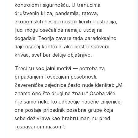
kontrolom i sigurnošću. U trenucima
društvenih kriza, pandemija, ratova,
ekonomskih nesigurnosti ili ličnih frustracija,
ljudi mogu osećati da nemaju uticaj na
događaje. Teorija zavere tada paradoksalno
daje osećaj kontrole: ako postoji skriveni
krivac, svet bar deluje objašnjivo.
Treći su
socijalni motivi
— potreba za
pripadanjem i osećajem posebnosti.
Zavereničke zajednice često nude identitet: „Mi
znamo ono što drugi ne znaju.“ Osoba više
nije samo neko ko odbacuje naučne činjenice;
ona postaje pripadnik posebne grupe koja
sebe doživljava kao hrabru manjinu pred
„uspavanom masom“.