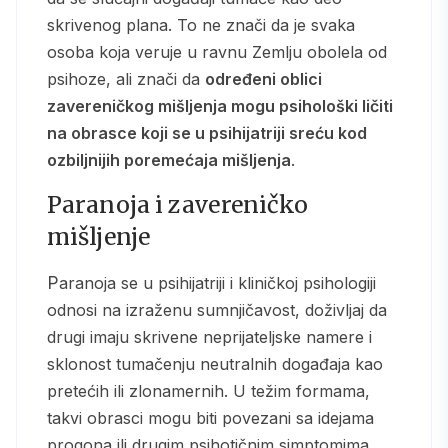
skrivenog plana. To ne znači da je svaka
osoba koja veruje u ravnu Zemlju obolela od
psihoze, ali znači da
određeni oblici
zavereničkog mišljenja mogu psihološki ličiti
na obrasce koji se u psihijatriji sreću kod
ozbiljnijih poremećaja mišljenja
.
Paranoja i zavereničko
mišljenje
Paranoja se u psihijatriji i kliničkoj psihologiji
odnosi na izraženu sumnjičavost, doživljaj da
drugi imaju skrivene neprijateljske namere i
sklonost tumačenju neutralnih događaja kao
pretećih ili zlonamernih. U težim formama,
takvi obrasci mogu biti povezani sa idejama
progona ili drugim psihotičnim simptomima.