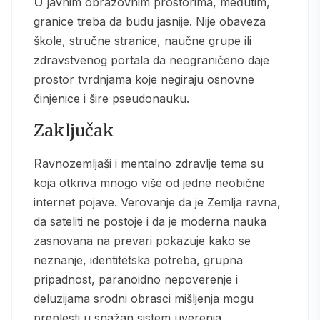
U javnim obrazovnim prostorima, međutim,
granice treba da budu jasnije. Nije obaveza
škole, stručne stranice, naučne grupe ili
zdravstvenog portala da neograničeno daje
prostor tvrdnjama koje negiraju osnovne
činjenice i šire pseudonauku.
Zaključak
Ravnozemljaši i mentalno zdravlje tema su
koja otkriva mnogo više od jedne neobične
internet pojave. Verovanje da je Zemlja ravna,
da sateliti ne postoje i da je moderna nauka
zasnovana na prevari pokazuje kako se
neznanje, identitetska potreba, grupna
pripadnost, paranoidno nepoverenje i
deluzijama srodni obrasci mišljenja mogu
preplesti u snažan sistem uverenja.