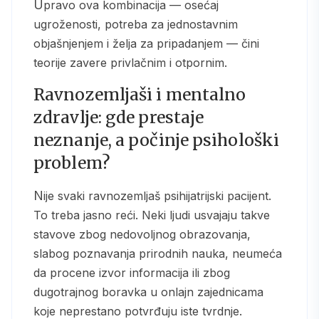
Upravo ova kombinacija — osećaj
ugroženosti, potreba za jednostavnim
objašnjenjem i želja za pripadanjem — čini
teorije zavere privlačnim i otpornim.
Ravnozemljaši i mentalno
zdravlje: gde prestaje
neznanje, a počinje psihološki
problem?
Nije svaki ravnozemljaš psihijatrijski pacijent.
To treba jasno reći. Neki ljudi usvajaju takve
stavove zbog nedovoljnog obrazovanja,
slabog poznavanja prirodnih nauka, neumeća
da procene izvor informacija ili zbog
dugotrajnog boravka u onlajn zajednicama
koje neprestano potvrđuju iste tvrdnje.