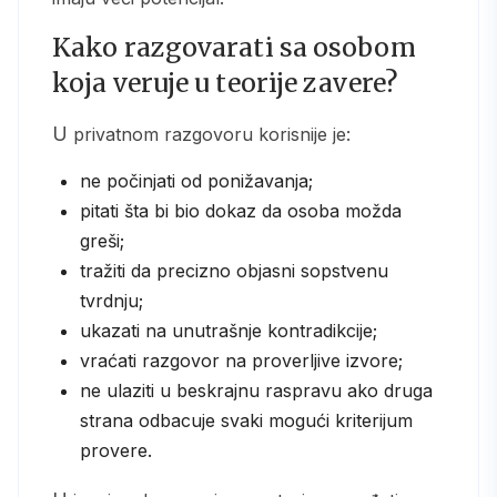
Kako razgovarati sa osobom
koja veruje u teorije zavere?
U privatnom razgovoru korisnije je:
ne počinjati od ponižavanja;
pitati šta bi bio dokaz da osoba možda
greši;
tražiti da precizno objasni sopstvenu
tvrdnju;
ukazati na unutrašnje kontradikcije;
vraćati razgovor na proverljive izvore;
ne ulaziti u beskrajnu raspravu ako druga
strana odbacuje svaki mogući kriterijum
provere.