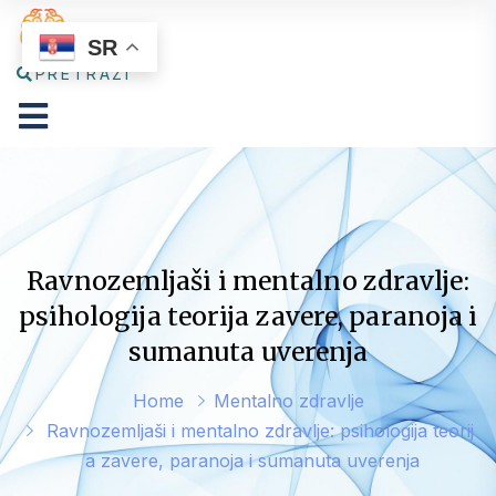
SR
PRETRAŽI
Ravnozemljaši i mentalno zdravlje:
psihologija teorija zavere, paranoja i
sumanuta uverenja
Home
Mentalno zdravlje
Ravnozemljaši i mentalno zdravlje: psihologija teorij
a zavere, paranoja i sumanuta uverenja