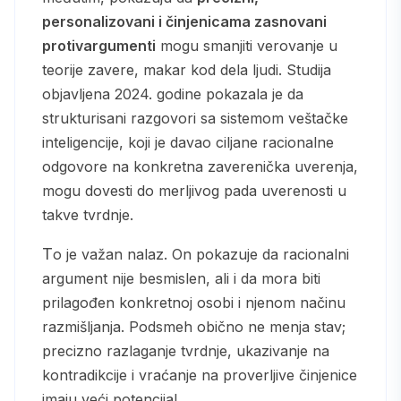
personalizovani i činjenicama zasnovani
protivargumenti
mogu smanjiti verovanje u
teorije zavere, makar kod dela ljudi. Studija
objavljena 2024. godine pokazala je da
strukturisani razgovori sa sistemom veštačke
inteligencije, koji je davao ciljane racionalne
odgovore na konkretna zaverenička uverenja,
mogu dovesti do merljivog pada uverenosti u
takve tvrdnje.
To je važan nalaz. On pokazuje da racionalni
argument nije besmislen, ali i da mora biti
prilagođen konkretnoj osobi i njenom načinu
razmišljanja. Podsmeh obično ne menja stav;
precizno razlaganje tvrdnje, ukazivanje na
kontradikcije i vraćanje na proverljive činjenice
imaju veći potencijal.