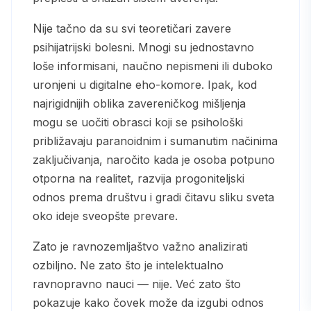
Nije tačno da su svi teoretičari zavere
psihijatrijski bolesni. Mnogi su jednostavno
loše informisani, naučno nepismeni ili duboko
uronjeni u digitalne eho-komore. Ipak, kod
najrigidnijih oblika zavereničkog mišljenja
mogu se uočiti obrasci koji se psihološki
približavaju paranoidnim i sumanutim načinima
zaključivanja, naročito kada je osoba potpuno
otporna na realitet, razvija progoniteljski
odnos prema društvu i gradi čitavu sliku sveta
oko ideje sveopšte prevare.
Zato je ravnozemljaštvo važno analizirati
ozbiljno. Ne zato što je intelektualno
ravnopravno nauci — nije. Već zato što
pokazuje kako čovek može da izgubi odnos