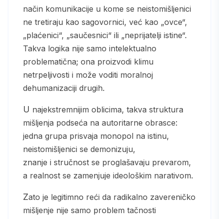
način komunikacije u kome se neistomišljenici
ne tretiraju kao sagovornici, već kao „ovce“,
„plaćenici“, „saučesnici“ ili „neprijatelji istine“.
Takva logika nije samo intelektualno
problematična; ona proizvodi klimu
netrpeljivosti i može voditi moralnoj
dehumanizaciji drugih.
U najekstremnijim oblicima, takva struktura
mišljenja podseća na autoritarne obrasce:
jedna grupa prisvaja monopol na istinu,
neistomišljenici se demonizuju,
znanje i stručnost se proglašavaju prevarom,
a realnost se zamenjuje ideološkim narativom.
Zato je legitimno reći da radikalno zavereničko
mišljenje nije samo problem tačnosti