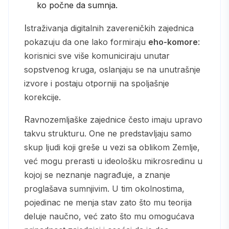
ko počne da sumnja.
Istraživanja digitalnih zavereničkih zajednica
pokazuju da one lako formiraju
eho-komore
:
korisnici sve više komuniciraju unutar
sopstvenog kruga, oslanjaju se na unutrašnje
izvore i postaju otporniji na spoljašnje
korekcije.
Ravnozemljaške zajednice često imaju upravo
takvu strukturu. One ne predstavljaju samo
skup ljudi koji greše u vezi sa oblikom Zemlje,
već mogu prerasti u ideološku mikrosredinu u
kojoj se neznanje nagrađuje, a znanje
proglašava sumnjivim. U tim okolnostima,
pojedinac ne menja stav zato što mu teorija
deluje naučno, već zato što mu omogućava