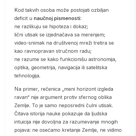
Kod takvih osoba može postojati ozbiljan
deficit u
naučnoj pismenosti
:
ne razlikuju se hipoteza i dokaz;
lični utisak se izjednačava sa merenjem;
video-snimak na društvenoj mreži tretira se
kao ravnopravan stručnom radu;
ne razume se kako funkcionišu astronomija,
optika, geometrija, navigacija ili satelitska
tehnologija.
Na primer, rečenica „meni horizont izgleda
ravan“ nije argument protiv sfernog oblika
Zemlje. To je samo neposredni čulni utisak.
Čitava istorija nauke pokazuje da ljudska
intuicija nije dovoljna za razumevanje mnogih
pojava: ne osećamo kretanje Zemlje, ne vidimo