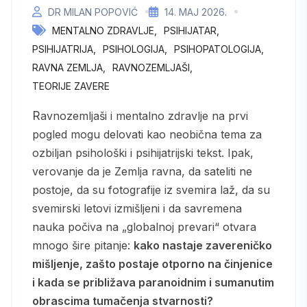
DR MILAN POPOVIĆ
14. МАЈ 2026.
MENTALNO ZDRAVLJE
PSIHIJATAR
PSIHIJATRIJA
PSIHOLOGIJA
PSIHOPATOLOGIJA
RAVNA ZEMLJA
RAVNOZEMLJAŠI
TEORIJE ZAVERE
Ravnozemljaši i mentalno zdravlje na prvi
pogled mogu delovati kao neobična tema za
ozbiljan psihološki i psihijatrijski tekst. Ipak,
verovanje da je Zemlja ravna, da sateliti ne
postoje, da su fotografije iz svemira laž, da su
svemirski letovi izmišljeni i da savremena
nauka počiva na „globalnoj prevari“ otvara
mnogo šire pitanje:
kako nastaje zavereničko
mišljenje, zašto postaje otporno na činjenice
i kada se približava paranoidnim i sumanutim
obrascima tumačenja stvarnosti?