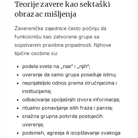
Teorije zavere kao sektaški
obrazac mišljenja
Zavereničke zajednice često počinju da
funkcionišu kao zatvorene grupe sa
sopstvenim pravilima pripadnosti. Njihove
tipične osobine su:
podela sveta na „nas“ i „njih“;
uverenje da samo grupa poseduje istinu;
neprijateljski odnos prema stručnjacima i
institucijama;
odbacivanje spoljašnjih izvora informacija;
ritualno ponavljanje istih fraza i parola;
snažna grupna potvrda postojećih
uverenja;
podsmeh, agresija ili izopštavanje svakoga