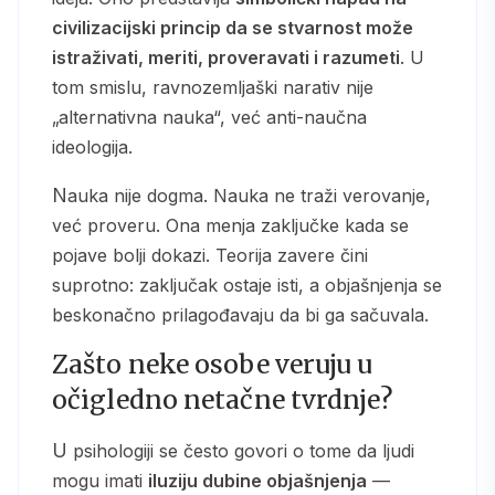
civilizacijski princip da se stvarnost može
istraživati, meriti, proveravati i razumeti
. U
tom smislu, ravnozemljaški narativ nije
„alternativna nauka“, već anti-naučna
ideologija.
Nauka nije dogma. Nauka ne traži verovanje,
već proveru. Ona menja zaključke kada se
pojave bolji dokazi. Teorija zavere čini
suprotno: zaključak ostaje isti, a objašnjenja se
beskonačno prilagođavaju da bi ga sačuvala.
Zašto neke osobe veruju u
očigledno netačne tvrdnje?
U psihologiji se često govori o tome da ljudi
mogu imati
iluziju dubine objašnjenja
—