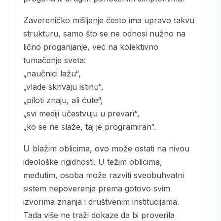
Zavereničko mišljenje često ima upravo takvu
strukturu, samo što se ne odnosi nužno na
lično proganjanje, već na kolektivno
tumačenje sveta:
„naučnici lažu“,
„vlade skrivaju istinu“,
„piloti znaju, ali ćute“,
„svi mediji učestvuju u prevari“,
„ko se ne slaže, taj je programiran“.
U blažim oblicima, ovo može ostati na nivou
ideološke rigidnosti. U težim oblicima,
međutim, osoba može razviti sveobuhvatni
sistem nepoverenja prema gotovo svim
izvorima znanja i društvenim institucijama.
Tada više ne traži dokaze da bi proverila