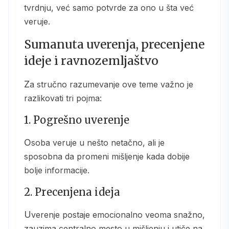
tvrdnju, već samo potvrde za ono u šta već
veruje.
Sumanuta uverenja, precenjene
ideje i ravnozemljaštvo
Za stručno razumevanje ove teme važno je
razlikovati tri pojma:
1. Pogrešno uverenje
Osoba veruje u nešto netačno, ali je
sposobna da promeni mišljenje kada dobije
bolje informacije.
2. Precenjena ideja
Uverenje postaje emocionalno veoma snažno,
zauzima centralno mesto u mišljenju i utiče na