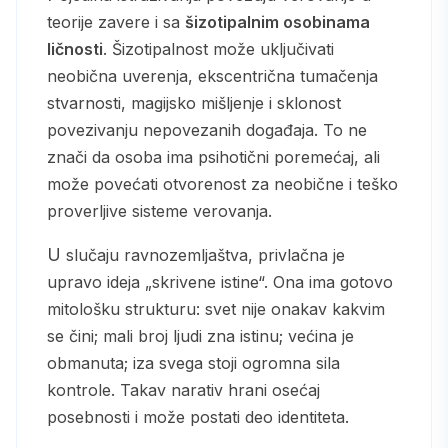
teorije zavere i sa
šizotipalnim osobinama
ličnosti
. Šizotipalnost može uključivati
neobična uverenja, ekscentrična tumačenja
stvarnosti, magijsko mišljenje i sklonost
povezivanju nepovezanih događaja. To ne
znači da osoba ima psihotični poremećaj, ali
može povećati otvorenost za neobične i teško
proverljive sisteme verovanja.
U slučaju ravnozemljaštva, privlačna je
upravo ideja „skrivene istine“. Ona ima gotovo
mitološku strukturu: svet nije onakav kakvim
se čini; mali broj ljudi zna istinu; većina je
obmanuta; iza svega stoji ogromna sila
kontrole. Takav narativ hrani osećaj
posebnosti i može postati deo identiteta.