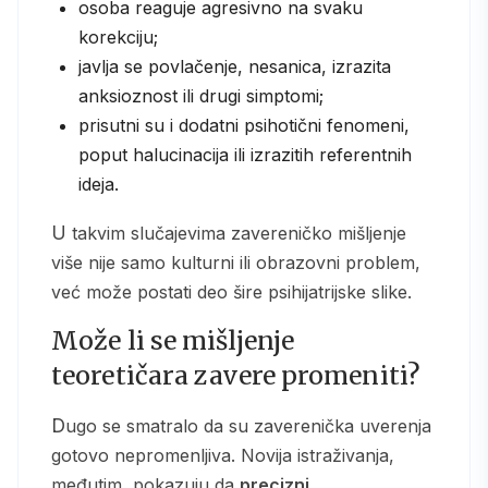
osoba reaguje agresivno na svaku
korekciju;
javlja se povlačenje, nesanica, izrazita
anksioznost ili drugi simptomi;
prisutni su i dodatni psihotični fenomeni,
poput halucinacija ili izrazitih referentnih
ideja.
U takvim slučajevima zavereničko mišljenje
više nije samo kulturni ili obrazovni problem,
već može postati deo šire psihijatrijske slike.
Može li se mišljenje
teoretičara zavere promeniti?
Dugo se smatralo da su zaverenička uverenja
gotovo nepromenljiva. Novija istraživanja,
međutim, pokazuju da
precizni,