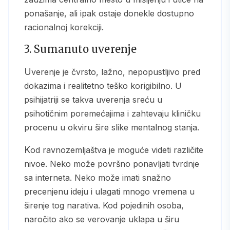
ponašanje, ali ipak ostaje donekle dostupno
racionalnoj korekciji.
3. Sumanuto uverenje
Uverenje je čvrsto, lažno, nepopustljivo pred
dokazima i realitetno teško korigibilno. U
psihijatriji se takva uverenja sreću u
psihotičnim poremećajima i zahtevaju kliničku
procenu u okviru šire slike mentalnog stanja.
Kod ravnozemljaštva je moguće videti različite
nivoe. Neko može površno ponavljati tvrdnje
sa interneta. Neko može imati snažno
precenjenu ideju i ulagati mnogo vremena u
širenje tog narativa. Kod pojedinih osoba,
naročito ako se verovanje uklapa u širu