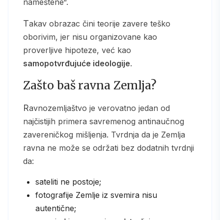
nameštene“.
Takav obrazac čini teorije zavere teško
oborivim, jer nisu organizovane kao
proverljive hipoteze, već kao
samopotvrđujuće ideologije
.
Zašto baš ravna Zemlja?
Ravnozemljaštvo je verovatno jedan od
najčistijih primera savremenog antinaučnog
zavereničkog mišljenja. Tvrdnja da je Zemlja
ravna ne može se održati bez dodatnih tvrdnji
da:
sateliti ne postoje;
fotografije Zemlje iz svemira nisu
autentične;