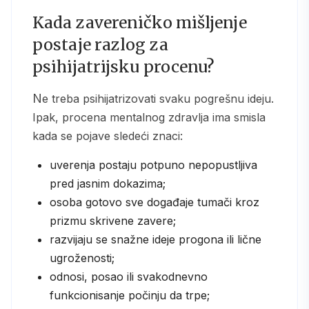
Kada zavereničko mišljenje
postaje razlog za
psihijatrijsku procenu?
Ne treba psihijatrizovati svaku pogrešnu ideju.
Ipak, procena mentalnog zdravlja ima smisla
kada se pojave sledeći znaci:
uverenja postaju potpuno nepopustljiva
pred jasnim dokazima;
osoba gotovo sve događaje tumači kroz
prizmu skrivene zavere;
razvijaju se snažne ideje progona ili lične
ugroženosti;
odnosi, posao ili svakodnevno
funkcionisanje počinju da trpe;