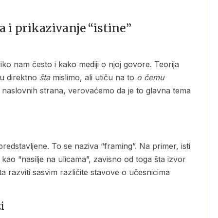
i prikazivanje “istine”
ju direktno
šta
mislimo, ali utiču na to
o čemu
sa naslovnih strana, verovaćemo da je to glavna tema
 kao “nasilje na ulicama”, zavisno od toga šta izvor
ta razviti sasvim različite stavove o učesnicima
i