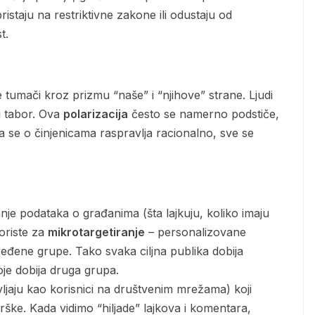
pristaju na restriktivne zakone ili odustaju od
t.
j tabor. Ova
polarizacija
često se namerno podstiče,
 se o činjenicama raspravlja racionalno, sve se
koriste za
mikrotargetiranje
– personalizovane
eđene grupe. Tako svaka ciljna publika dobija
je dobija druga grupa.
ljaju kao korisnici na društvenim mrežama) koji
ške. Kada vidimo “hiljade” lajkova i komentara,