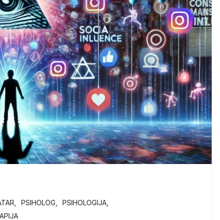
ATAR
PSIHOLOG
PSIHOLOGIJA
APIJA