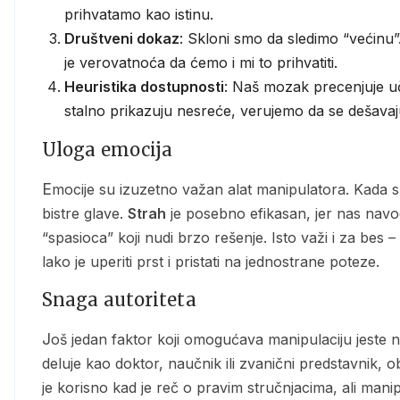
prihvatamo kao istinu.
Društveni dokaz
: Skloni smo da sledimo “većinu”.
je verovatnoća da ćemo i mi to prihvatiti.
Heuristika dostupnosti
: Naš mozak precenjuje uč
stalno prikazuju nesreće, verujemo da se dešavaj
Uloga emocija
Emocije su izuzetno važan alat manipulatora. Kada smo preplašeni, ljuti ili oduševljeni, teže rasuđujemo
bistre glave.
Strah
je posebno efikasan, jer nas navo
“spasioca” koji nudi brzo rešenje. Isto važi i za be
lako je uperiti prst i pristati na jednostrane poteze.
Snaga autoriteta
Još jedan faktor koji omogućava manipulaciju jeste naša potreba da verujemo stručnjacima. Ako neko
deluje kao doktor, naučnik ili zvanični predstavnik
je korisno kad je reč o pravim stručnjacima, ali mani