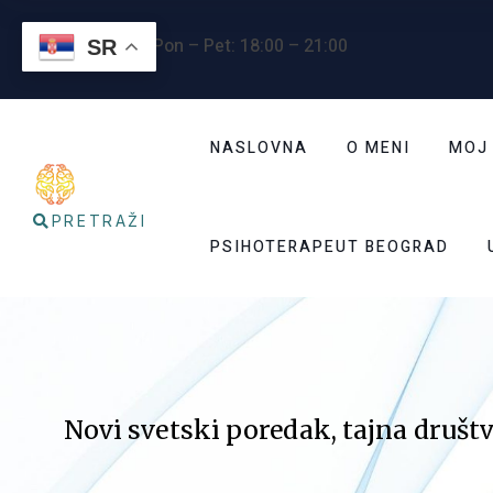
Radno vreme
: Pon – Pet: 18:00 – 21:00
SR
NASLOVNA
O MENI
MOJ
PRETRAŽI
PSIHOTERAPEUT BEOGRAD
Novi svetski poredak, tajna društ