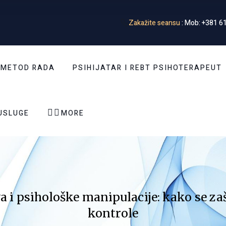
Zakažite seansu
: Mob: +381 61
 METOD RADA
PSIHIJATAR I REBT PSIHOTERAPEUT


USLUGE
MORE
va i psihološke manipulacije: kako se 
kontrole