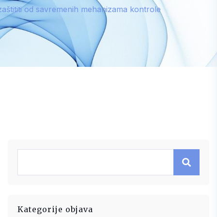
 zaštititi od savremenih mehanizama kontrole
Kategorije objava