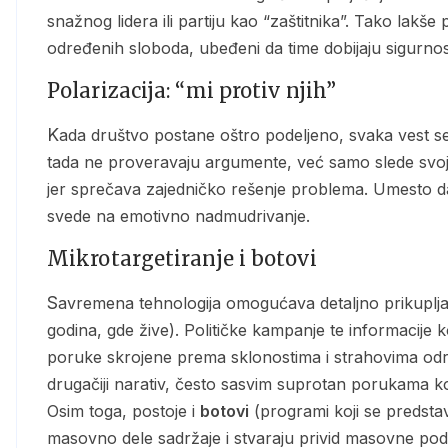
snažnog lidera ili partiju kao “zaštitnika”. Tako lakše 
određenih sloboda, ubeđeni da time dobijaju sigurnos
Polarizacija: “mi protiv njih”
Kada društvo postane oštro podeljeno, svaka vest se tumači kroz prizmu “naše” i “njihove” strane. Ljudi
tada ne proveravaju argumente, već samo slede svo
jer sprečava zajedničko rešenje problema. Umesto da
svede na emotivno nadmudrivanje.
Mikrotargetiranje i botovi
Savremena tehnologija omogućava detaljno prikupljanje podataka o građanima (šta lajkuju, koliko imaju
godina, gde žive). Političke kampanje te informacije 
poruke skrojene prema sklonostima i strahovima odr
drugačiji narativ, često sasvim suprotan porukama ko
Osim toga, postoje i
botovi
(programi koji se predstav
masovno dele sadržaje i stvaraju privid masovne podr