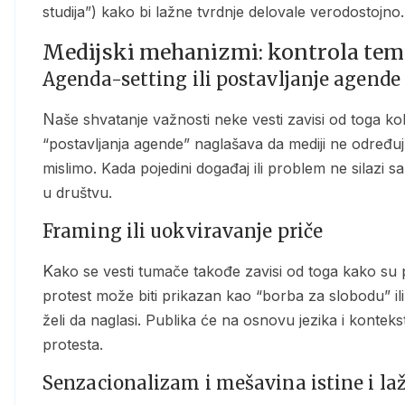
studija”) kako bi lažne tvrdnje delovale verodostojno.
Medijski mehanizmi: kontrola tema 
Agenda-setting ili postavljanje agende
Naše shvatanje važnosti neke vesti zavisi od toga koliko nam često i kako mediji o njoj govore. Teorija
“postavljanja agende” naglašava da mediji ne određu
mislimo. Kada pojedini događaj ili problem ne silazi 
u društvu.
Framing ili uokviravanje priče
Kako se vesti tumače takođe zavisi od toga kako su predstavljene. To se naziva “framing”. Na primer, isti
protest može biti prikazan kao “borba za slobodu” ili
želi da naglasi. Publika će na osnovu jezika i konteks
protesta.
Senzacionalizam i mešavina istine i laž