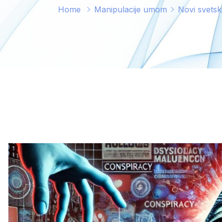
Home
Manipulacije umom
Novi svetsk