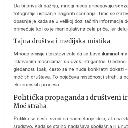
Da bi privukli pažnju, mnogi mediji pribegavaju
senza
fotografije i isticanje najgorih scenarija. Time se izazi
opasnije je kada se u velikoj dozi tačnih informacija 
primećuje koliko je manipulativna cela priča, jer del
Tajna društva i medijska mistika
Mnoge emisije i tekstovi vole da se bave
iluminatima
“skrivenim moćnicima” su uvek intrigantne. Gledaoci su
gledanost. Ipak, često se ne nude konkretni dokazi –
moć tih društava. To pojačava mističnost i strah, a po
ekonomskih procesa.
Politička propaganda i društveni i
Moć straha
Politika se često svodi na nadmetanje ideja, ali i na
sredstvo. Kada se stalno naglašava spoljašnja ili unu