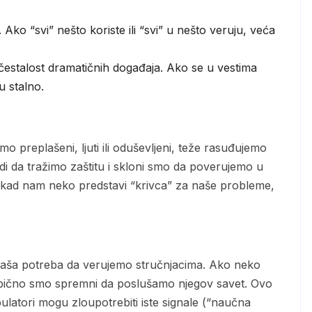
 Ako “svi” nešto koriste ili “svi” u nešto veruju, veća
estalost dramatičnih događaja. Ako se u vestima
u stalno.
di da tražimo zaštitu i skloni smo da poverujemo u
s – kad nam neko predstavi “krivca” za naše probleme,
, obično smo spremni da poslušamo njegov savet. Ovo
pulatori mogu zloupotrebiti iste signale (“naučna