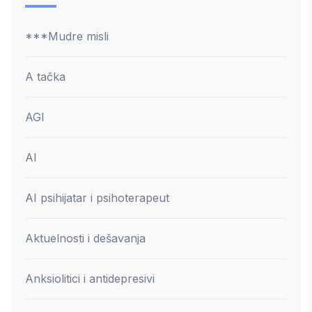
***Mudre misli
A tačka
AGI
AI
AI psihijatar i psihoterapeut
Aktuelnosti i dešavanja
Anksiolitici i antidepresivi