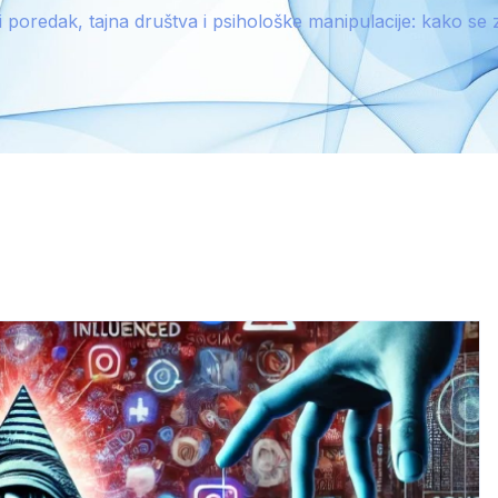
i poredak, tajna društva i psihološke manipulacije: kako se