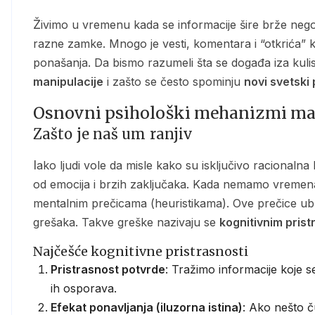
Živimo u vremenu kada se informacije šire brže nego ikada. Istovremeno, u toj obilju podataka kriju se i
razne zamke. Mnogo je vesti, komentara i “otkrića” k
ponašanja. Da bismo razumeli šta se događa iza kuli
manipulacije
i zašto se često spominju
novi svetski
Osnovni psihološki mehanizmi ma
Zašto je naš um ranjiv
Iako ljudi vole da misle kako su isključivo racionalna bića, realnost je drugačija. Naše odluke često zavise
od emocija i brzih zaključaka. Kada nemamo vremena
mentalnim prečicama (heuristikama). Ove prečice ubr
grešaka. Takve greške nazivaju se
kognitivnim pris
Najčešće kognitivne pristrasnosti
Pristrasnost potvrde
: Tražimo informacije koje 
ih osporava.
Efekat ponavljanja (iluzorna istina)
: Ako nešto č