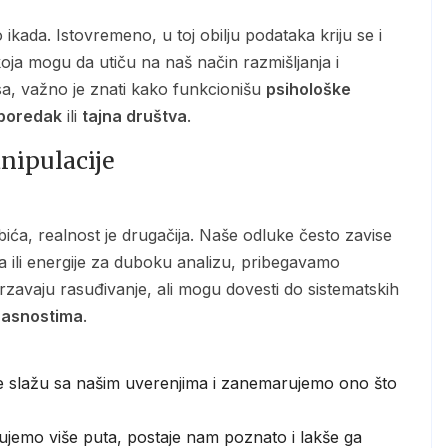
oja mogu da utiču na naš način razmišljanja i
sa, važno je znati kako funkcionišu
psihološke
 poredak
ili
tajna društva
.
nipulacije
 ili energije za duboku analizu, pribegavamo
zavaju rasuđivanje, ali mogu dovesti do sistematskih
trasnostima
.
se slažu sa našim uverenjima i zanemarujemo ono što
ujemo više puta, postaje nam poznato i lakše ga