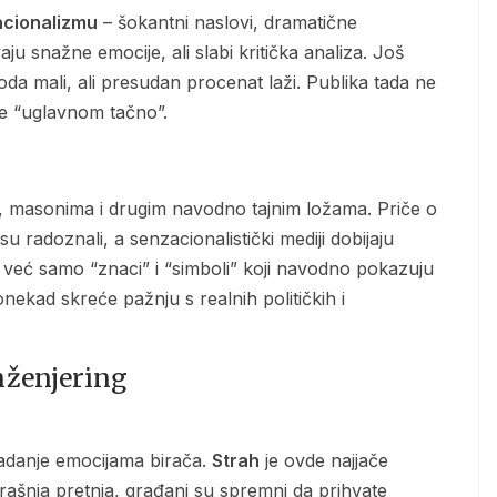
cionalizmu
– šokantni naslovi, dramatične
vaju snažne emocije, ali slabi kritička analiza. Još
doda mali, ali presudan procenat laži. Publika tada ne
uje “uglavnom tačno”.
, masonima i drugim navodno tajnim ložama. Priče o
 radoznali, a senzacionalistički mediji dobijaju
 već samo “znaci” i “simboli” koji navodno pokazuju
nekad skreće pažnju s realnih političkih i
nženjering
 vladanje emocijama birača.
Strah
je ovde najjače
trašnja pretnja, građani su spremni da prihvate