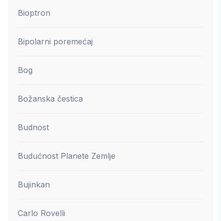
Bioptron
Bipolarni poremećaj
Bog
Božanska čestica
Budnost
Budućnost Planete Zemlje
Bujinkan
Carlo Rovelli