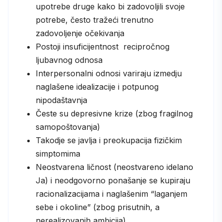
upotrebe druge kako bi zadovoljili svoje
potrebe, često tražeći trenutno
zadovoljenje očekivanja
Postoji insuficijentnost recipročnog
ljubavnog odnosa
Interpersonalni odnosi variraju izmedju
naglašene idealizacije i potpunog
nipodaštavnja
Česte su depresivne krize (zbog fragilnog
samopoštovanja)
Takodje se javlja i preokupacija fizičkim
simptomima
Neostvarena ličnost (neostvareno idelano
Ja) i neodgovorno ponašanje se kupiraju
racionalizacijama i naglašenim “laganjem
sebe i okoline” (zbog prisutnih, a
nerealizovanih ambicija)