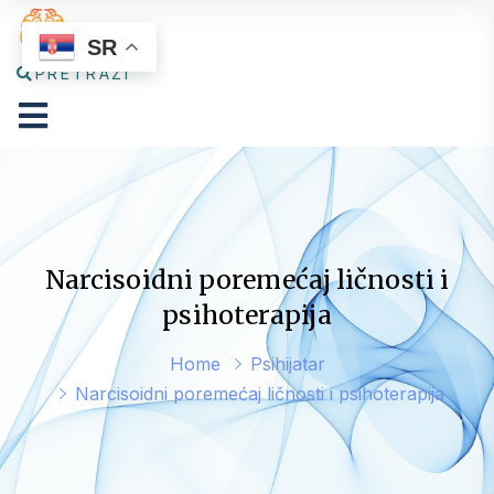
SR
PRETRAŽI
Narcisoidni poremećaj ličnosti i
psihoterapija
Home
Psihijatar
Narcisoidni poremećaj ličnosti i psihoterapija