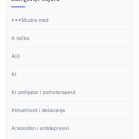
***Mudre misli
A tačka
AGI
AI
AI psihijatar i psihoterapeut
Aktuelnosti i dešavanja
Anksiolitici i antidepresivi