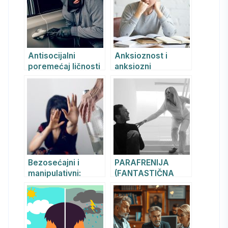
Antisocijalni
Anksioznost i
poremećaj ličnosti
anksiozni
poremećaji.
Psihoterapija
Bezosećajni i
PARAFRENIJA
manipulativni:
(FANTASTIČNA
Antisocijalni
SUMANUTOST)
poremećaj ličnosti