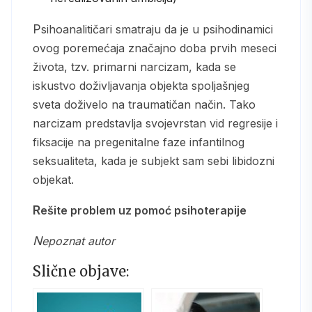
Psihoanalitičari smatraju da je u psihodinamici
ovog poremećaja značajno doba prvih meseci
života, tzv. primarni narcizam, kada se
iskustvo doživljavanja objekta spoljašnjeg
sveta doživelo na traumatičan način. Tako
narcizam predstavlja svojevrstan vid regresije i
fiksacije na pregenitalne faze infantilnog
seksualiteta, kada je subjekt sam sebi libidozni
objekat.
Rešite problem uz pomoć psihoterapije
Nepoznat autor
Slične objave: