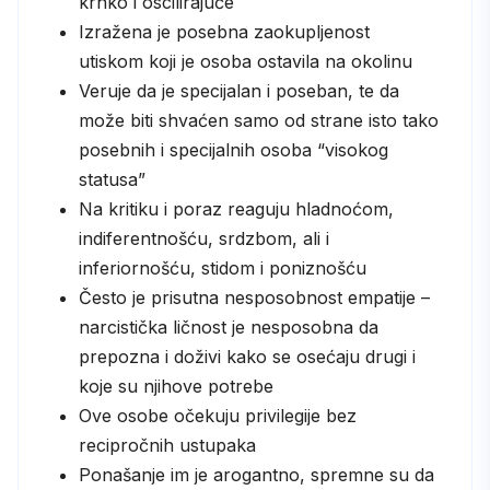
krhko i oscilirajuće
Izražena je posebna zaokupljenost
utiskom koji je osoba ostavila na okolinu
Veruje da je specijalan i poseban, te da
može biti shvaćen samo od strane isto tako
posebnih i specijalnih osoba “visokog
statusa”
Na kritiku i poraz reaguju hladnoćom,
indiferentnošću, srdzbom, ali i
inferiornošću, stidom i poniznošću
Često je prisutna nesposobnost empatije –
narcistička ličnost je nesposobna da
prepozna i doživi kako se osećaju drugi i
koje su njihove potrebe
Ove osobe očekuju privilegije bez
recipročnih ustupaka
Ponašanje im je arogantno, spremne su da