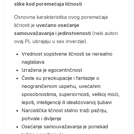
slike kod poremećaja ličnosti
Osnovna karakteristika ovog poremećaja
ličnosti je
uvećano osećanje
samouvažavanja i jedinstvenosti
(neki autori
ovaj PL ubrajaju u sex inverzije).
Vrednost sopstvene ličnosti se nerealno
naglašava
Izražena je egocentričnost
Česte su preokupacije i fantazije o
neograničenom uspehu, uvećanim
sposobnostima, superiornosti, velikoj moći,
lepoti, inteligenciji ili idealizovanoj ljubavi
Narcistička ličnost stalno traži pažnju,
pohvale i divljenje
Osećanje samouvažavanja je ponekad