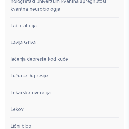
holografski univerzum kvantna spregnutost
kvantna neurobiologija
Laboratorija
Lavlja Griva
lečenja depresije kod kuće
Lečenje depresije
Lekarska uverenja
Lekovi
Lični blog