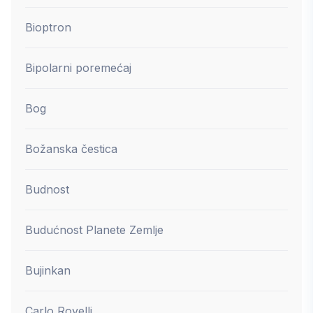
Bioptron
Bipolarni poremećaj
Bog
Božanska čestica
Budnost
Budućnost Planete Zemlje
Bujinkan
Carlo Rovelli