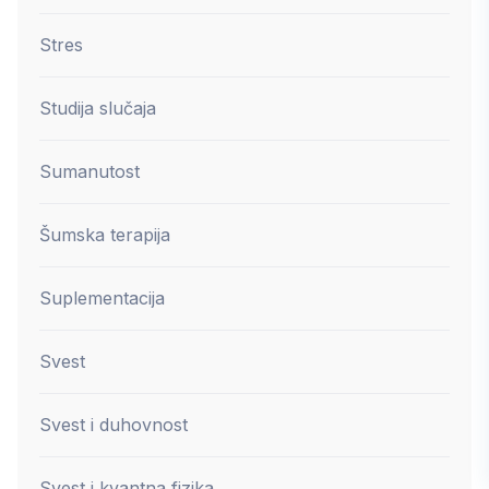
Stres
Studija slučaja
Sumanutost
Šumska terapija
Suplementacija
Svest
Svest i duhovnost
Svest i kvantna fizika