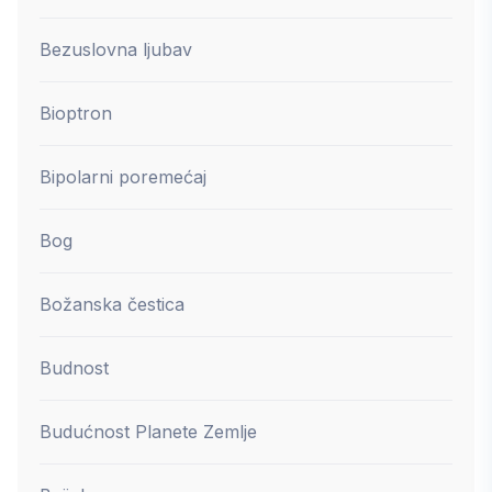
Bezuslovna ljubav
Bioptron
Bipolarni poremećaj
Bog
Božanska čestica
Budnost
Budućnost Planete Zemlje