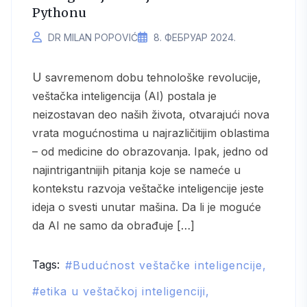
Pythonu
DR MILAN POPOVIĆ
8. ФЕБРУАР 2024.
U savremenom dobu tehnološke revolucije,
veštačka inteligencija (AI) postala je
neizostavan deo naših života, otvarajući nova
vrata mogućnostima u najrazličitijim oblastima
– od medicine do obrazovanja. Ipak, jedno od
najintrigantnijih pitanja koje se nameće u
kontekstu razvoja veštačke inteligencije jeste
ideja o svesti unutar mašina. Da li je moguće
da AI ne samo da obrađuje […]
Tags:
Budućnost veštačke inteligencije
etika u veštačkoj inteligenciji