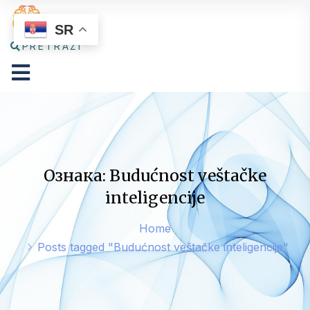
SR
PRETRAŽI
Ознака: Budućnost veštačke
inteligencije
Home
Posts tagged "Budućnost veštačke inteligencije"