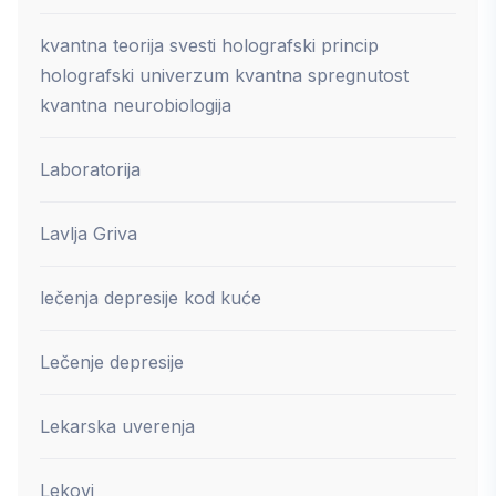
kvantna teorija svesti holografski princip
holografski univerzum kvantna spregnutost
kvantna neurobiologija
Laboratorija
Lavlja Griva
lečenja depresije kod kuće
Lečenje depresije
Lekarska uverenja
Lekovi