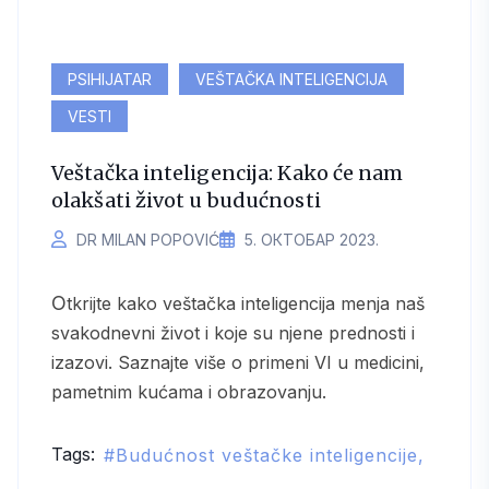
PSIHIJATAR
VEŠTAČKA INTELIGENCIJA
VESTI
Veštačka inteligencija: Kako će nam
olakšati život u budućnosti
DR MILAN POPOVIĆ
5. ОКТОБАР 2023.
Otkrijte kako veštačka inteligencija menja naš
svakodnevni život i koje su njene prednosti i
izazovi. Saznajte više o primeni VI u medicini,
pametnim kućama i obrazovanju.
Tags:
Budućnost veštačke inteligencije