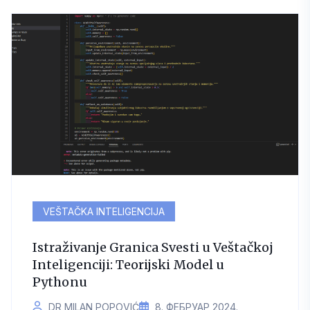
VEŠTAČKA INTELIGENCIJA
Istraživanje Granica Svesti u Veštačkoj
Inteligenciji: Teorijski Model u
Pythonu
DR MILAN POPOVIĆ
8. ФЕБРУАР 2024.