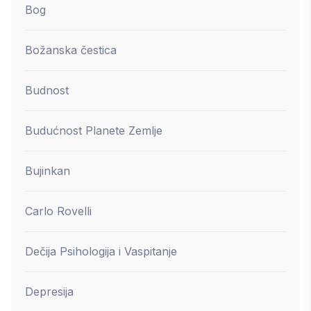
Bog
Božanska čestica
Budnost
Budućnost Planete Zemlje
Bujinkan
Carlo Rovelli
Dečija Psihologija i Vaspitanje
Depresija