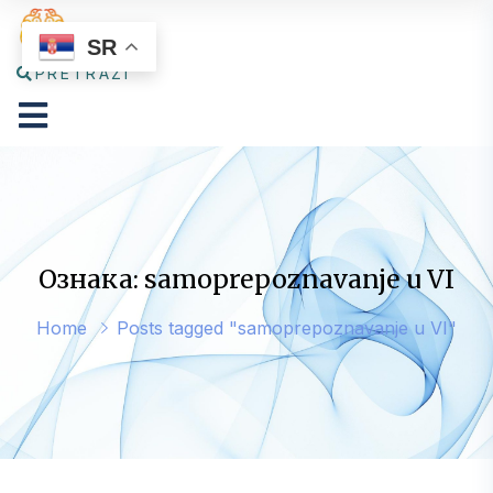
SR
PRETRAŽI
Ознака: samoprepoznavanje u VI
Home
Posts tagged "samoprepoznavanje u VI"