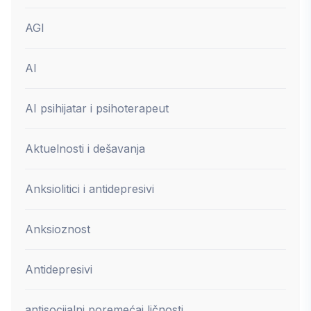
AGI
AI
AI psihijatar i psihoterapeut
Aktuelnosti i dešavanja
Anksiolitici i antidepresivi
Anksioznost
Antidepresivi
antisocijalni poremećaj ličnosti