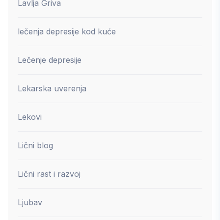
Lavlja Griva
lečenja depresije kod kuće
Lečenje depresije
Lekarska uverenja
Lekovi
Lični blog
Lični rast i razvoj
Ljubav