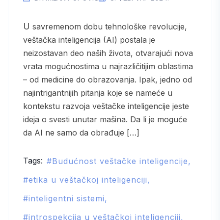
U savremenom dobu tehnološke revolucije,
veštačka inteligencija (AI) postala je
neizostavan deo naših života, otvarajući nova
vrata mogućnostima u najrazličitijim oblastima
– od medicine do obrazovanja. Ipak, jedno od
najintrigantnijih pitanja koje se nameće u
kontekstu razvoja veštačke inteligencije jeste
ideja o svesti unutar mašina. Da li je moguće
da AI ne samo da obrađuje […]
Tags:
Budućnost veštačke inteligencije
etika u veštačkoj inteligenciji
inteligentni sistemi
introspekcija u veštačkoj inteligenciji