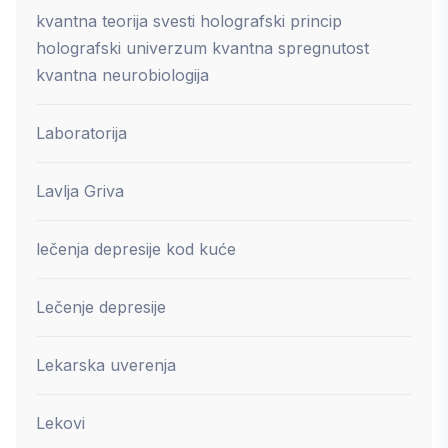
kvantna teorija svesti holografski princip
holografski univerzum kvantna spregnutost
kvantna neurobiologija
Laboratorija
Lavlja Griva
lečenja depresije kod kuće
Lečenje depresije
Lekarska uverenja
Lekovi