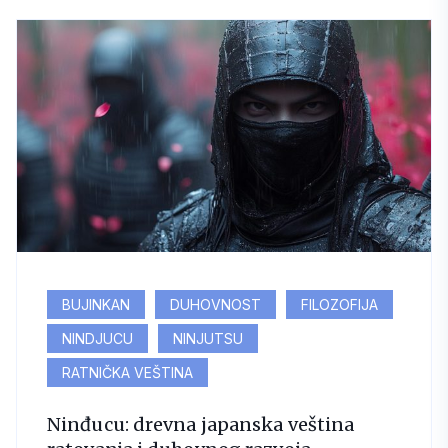
BUJINKAN
DUHOVNOST
FILOZOFIJA
NINDJUCU
NINJUTSU
RATNIČKA VEŠTINA
Ninđucu: drevna japanska veština