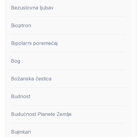
Bezuslovna ljubav
Bioptron
Bipolarni poremećaj
Bog
Božanska čestica
Budnost
Budućnost Planete Zemlje
Bujinkan