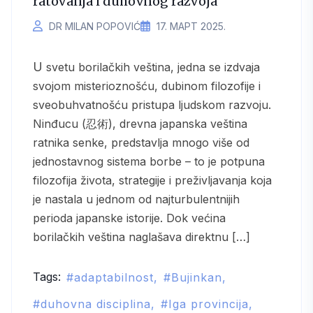
ratovanja i duhovnog razvoja
DR MILAN POPOVIĆ
17. МАРТ 2025.
U svetu borilačkih veština, jedna se izdvaja
svojom misterioznošću, dubinom filozofije i
sveobuhvatnošću pristupa ljudskom razvoju.
Ninđucu (忍術), drevna japanska veština
ratnika senke, predstavlja mnogo više od
jednostavnog sistema borbe – to je potpuna
filozofija života, strategije i preživljavanja koja
je nastala u jednom od najturbulentnijih
perioda japanske istorije. Dok većina
borilačkih veština naglašava direktnu […]
Tags:
adaptabilnost
Bujinkan
duhovna disciplina
Iga provincija