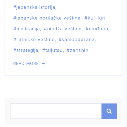
japanska istorija
japanske borilačke veštine
kuji-kiri
meditacija
nindža veštine
ninđucu
ratničke veštine
samoodbrana
strategija
taijutsu
zanshin
READ MORE