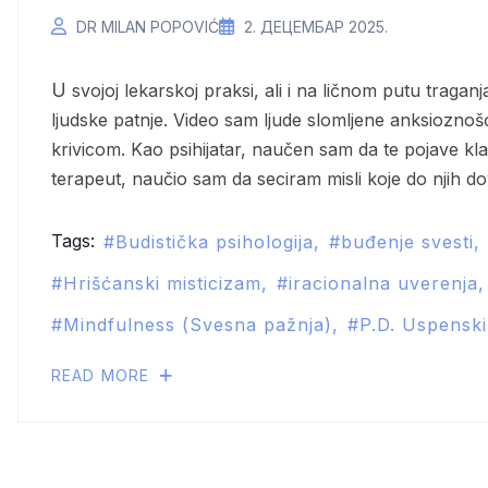
DR MILAN POPOVIĆ
2. ДЕЦЕМБАР 2025.
U svojoj lekarskoj praksi, ali i na ličnom putu traganja za istinom, susreo sam se sa hiljadama oblika
ljudske patnje. Video sam ljude slomljene anksioznoš
krivicom. Kao psihijatar, naučen sam da te pojave kla
terapeut, naučio sam da seciram misli koje do njih 
Tags:
Budistička psihologija
buđenje svesti
Hrišćanski misticizam
iracionalna uverenja
Mindfulness (Svesna pažnja)
P.D. Uspenski
READ MORE