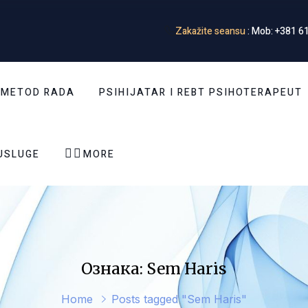
Zakažite seansu
: Mob: +381 61
 METOD RADA
PSIHIJATAR I REBT PSIHOTERAPEUT


USLUGE
MORE
Ознака: Sem Haris
Home
Posts tagged "Sem Haris"