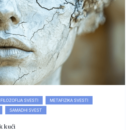
FILOZOFIJA SVESTI
METAFIZIKA SVESTI
SAMADHI SVEST
k kući