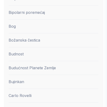
Bipolarni poremećaj
Bog
Božanska čestica
Budnost
Budućnost Planete Zemlje
Bujinkan
Carlo Rovelli