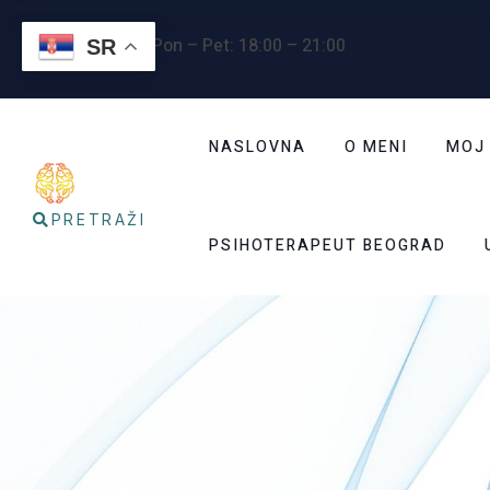
Radno vreme
: Pon – Pet: 18:00 – 21:00
SR
NASLOVNA
O MENI
MOJ
PRETRAŽI
PSIHOTERAPEUT BEOGRAD