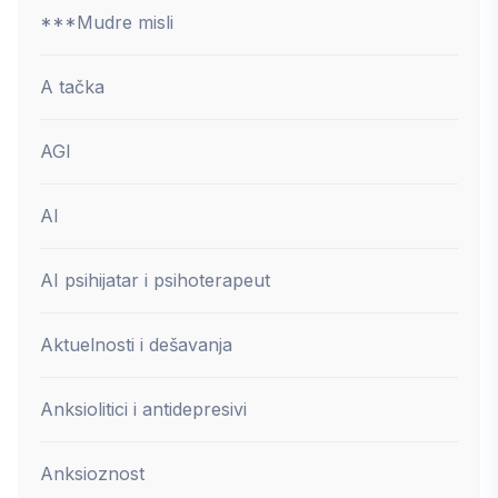
***Mudre misli
A tačka
AGI
AI
AI psihijatar i psihoterapeut
Aktuelnosti i dešavanja
Anksiolitici i antidepresivi
Anksioznost