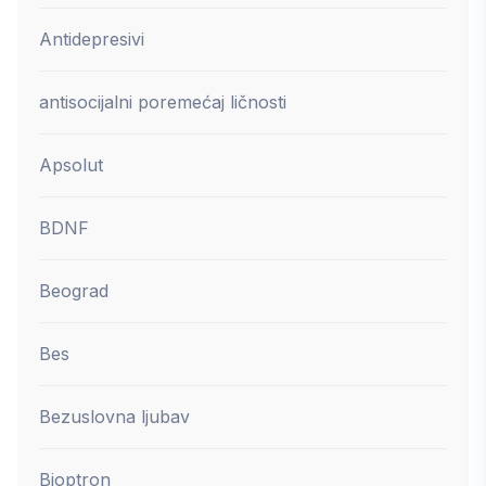
Antidepresivi
antisocijalni poremećaj ličnosti
Apsolut
BDNF
Beograd
Bes
Bezuslovna ljubav
Bioptron