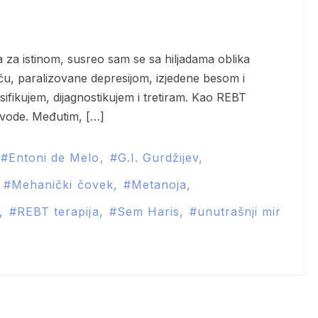
ću, paralizovane depresijom, izjedene besom i
sifikujem, dijagnostikujem i tretiram. Kao REBT
dovode. Međutim, […]
Entoni de Melo
G.I. Gurdžijev
Mehanički čovek
Metanoja
REBT terapija
Sem Haris
unutrašnji mir