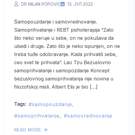
DR MILAN POPOVIĆ
13. ЈУЛ 2022.
Samopouzdanje i samovrednovanje.
Samoprihvatanje i REBT psihoterapija “Zato
što neko veruje u sebe, on ne pokušava da
ubedi i druge. Zato što je neko ispunjen, on ne
treba tuđe odobravanje. Kada prihvatiš sebe,
ceo svet te prihvata”. Lao Tzu Bezuslovno
samoprihvatanje i samopozdanje Koncept
bezuslovnog samoprihvatanja nije novina u
filozofskoj misli. Albert Elis je bio […]
Tags:
samopouzdanje
samoprihvatanje
samovrednovanje
READ MORE