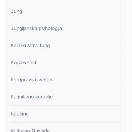
Jung
Jungijanska psihologija
Karl Gustav Jung
Književnost
Ko upravlja svetom
Kognitivno zdravlje
Koučing
Kulturno Nasleđe