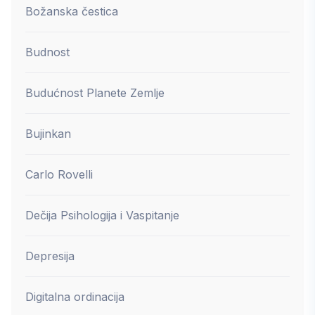
Božanska čestica
Budnost
Budućnost Planete Zemlje
Bujinkan
Carlo Rovelli
Dečija Psihologija i Vaspitanje
Depresija
Digitalna ordinacija