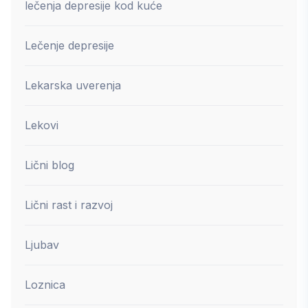
lečenja depresije kod kuće
Lečenje depresije
Lekarska uverenja
Lekovi
Lični blog
Lični rast i razvoj
Ljubav
Loznica