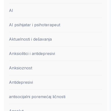
AI
AI psihijatar i psihoterapeut
Aktuelnosti i dešavanja
Anksiolitici i antidepresivi
Anksioznost
Antidepresivi
antisocijalni poremećaj ličnosti
Apsolut