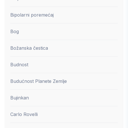
Bipolarni poremećaj
Bog
Božanska čestica
Budnost
Budućnost Planete Zemlje
Bujinkan
Carlo Rovelli