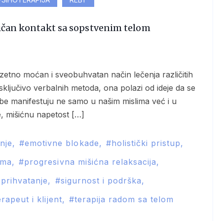
ntičan kontakt sa sopstvenim telom
sključivo verbalnih metoda, ona polazi od ideje da se
gobe manifestuju ne samo u našim mislima već i u
, mišićnu napetost […]
nje
emotivne blokade
holistički pristup
uma
progresivna mišićna relaksacija
prihvatanje
sigurnost i podrška
erapeut i klijent
terapija radom sa telom