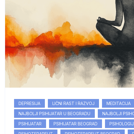
DEPRESIJA
LIČNI RAST I RAZVOJ
MEDITACIJA
NAJBOLJI PSIHIJATAR U BEOGRADU
NAJBOLJI PSI
PSIHIJATAR
PSIHIJATAR BEOGRAD
PSIHOLOGIJ
PSIHOTERAPEUT
PSIHOTERAPEUT BEOGRAD