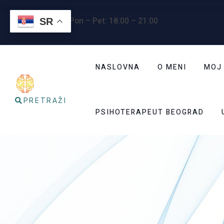
Radno vreme
: Pon – Pet: 18:00 – 21:00
SR
NASLOVNA
O MENI
MOJ
PRETRAŽI
PSIHOTERAPEUT BEOGRAD