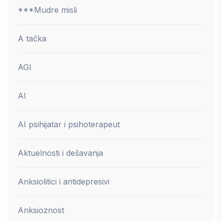
***Mudre misli
A tačka
AGI
AI
AI psihijatar i psihoterapeut
Aktuelnosti i dešavanja
Anksiolitici i antidepresivi
Anksioznost