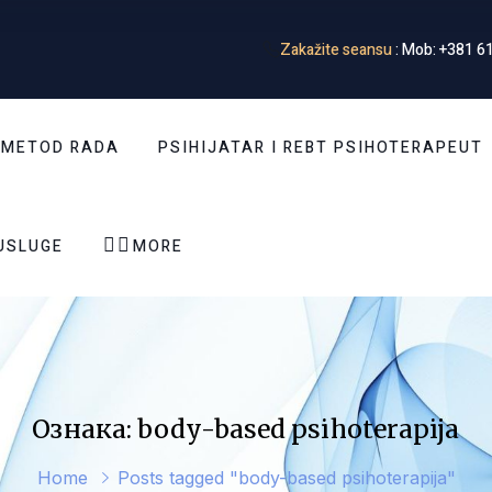
Zakažite seansu
: Mob: +381 61
 METOD RADA
PSIHIJATAR I REBT PSIHOTERAPEUT


USLUGE
MORE
Ознака: body-based psihoterapija
Home
Posts tagged "body-based psihoterapija"