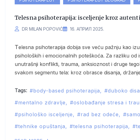
Telesna psihoterapija: isceljenje kroz aute
DR MILAN POPOVIĆ
16. АПРИЛ 2025.
Telesna psihoterapija dobija sve veću pažnju kao izuzetno moćan i sveobuhvatan način lečenja različitih
psiholoških i emocionalnih poteškoća. Za razliku od i
unutrašnji konflikti, trauma, anksioznost i druge te
svakom segmentu tela: kroz obrasce disanja, držanje
Tags:
body-based psihoterapija
duboko disa
mentalno zdravlje
oslobađanje stresa i tra
psihološko isceljenje
rad bez odeće
samo
tehnike opuštanja
telesna psihoterapija
t