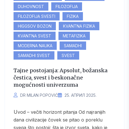
DUHOVNOST
FILOZOFIJA
FILOZOFIJA SVESTI
FIZIKA
HIGGSOV BOZON
KVANTNA FIZIKA
KVANTNA SVEST
METAFIZIKA
MODERNA NAUKA
SAMADHI
SAMADHI SVEST
SVEST
Tajne postojanja: Apsolut, božanska
čestica, svest i beskonačne
mogućnosti univerzuma
DR MILAN POPOVIĆ
25. АПРИЛ 2025.
Uvod – večiti horizont pitanja Od najranijih
dana civilizacije čovek se pitao o poreklu
svega što postoji: šta je izvor sveta, kako je