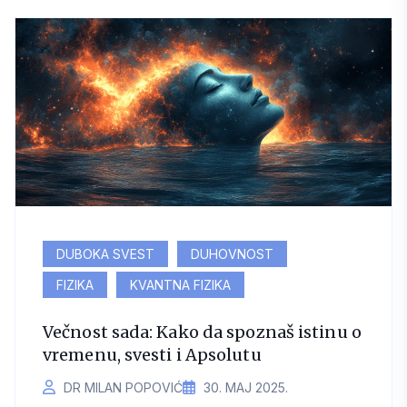
DUBOKA SVEST
DUHOVNOST
FIZIKA
KVANTNA FIZIKA
Večnost sada: Kako da spoznaš istinu o
vremenu, svesti i Apsolutu
DR MILAN POPOVIĆ
30. МАЈ 2025.