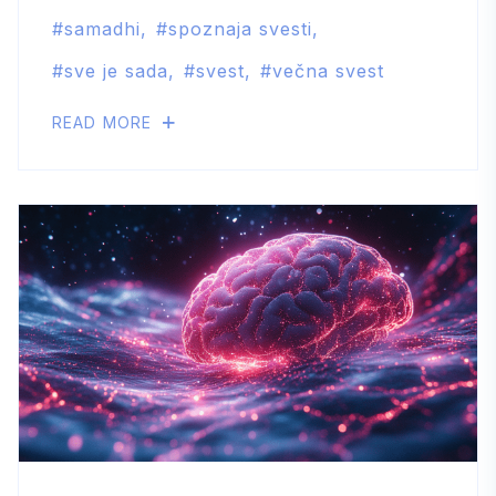
samadhi
spoznaja svesti
sve je sada
svest
večna svest
READ MORE