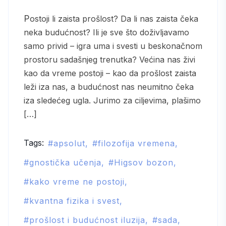
Postoji li zaista prošlost? Da li nas zaista čeka
neka budućnost? Ili je sve što doživljavamo
samo privid – igra uma i svesti u beskonačnom
prostoru sadašnjeg trenutka? Većina nas živi
kao da vreme postoji – kao da prošlost zaista
leži iza nas, a budućnost nas neumitno čeka
iza sledećeg ugla. Jurimo za ciljevima, plašimo
[…]
Tags:
apsolut
filozofija vremena
gnostička učenja
Higsov bozon
kako vreme ne postoji
kvantna fizika i svest
prošlost i budućnost iluzija
sada