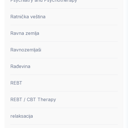
Ratnička veština
Ravna zemlja
Ravnozemljaši
Rađevina
REBT
REBT / CBT Therapy
relaksacija