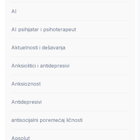
AI
AI psihijatar i psihoterapeut
Aktuelnosti i dešavanja
Anksiolitici i antidepresivi
Anksioznost
Antidepresivi
antisocijalni poremećaj ličnosti
Apsolut