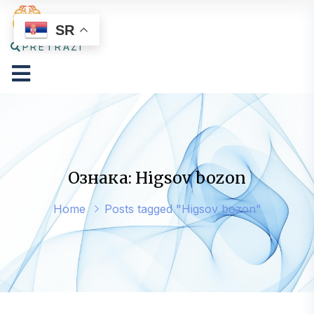
SR
PRETRAŽI
Ознака: Higsov bozon
Home
Posts tagged "Higsov bozon"