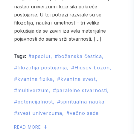
nastao univerzum i koja sila pokreće
postojanje. U toj potrazi razvijale su se
filozofija, nauka i umetnost – tri velika
pokušaja da se zaviri iza vela materijalne
pojavnosti do same srži stvarnosti. […]
Tags:
apsolut
božanska čestica
filozofija postojanja
Higsov bozon
kvantna fizika
kvantna svest
multiverzum
paralelne stvarnosti
potencijalnost
spiritualna nauka
svest univerzuma
večno sada
READ MORE