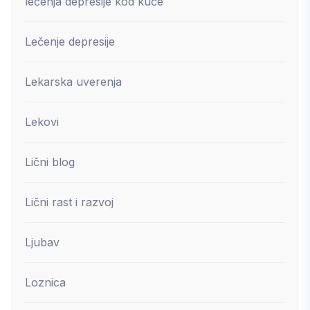
lečenja depresije kod kuće
Lečenje depresije
Lekarska uverenja
Lekovi
Lični blog
Lični rast i razvoj
Ljubav
Loznica