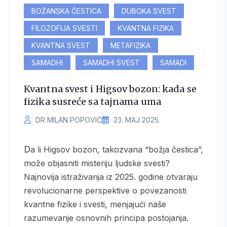
BOŽANSKA ČESTICA
DUBOKA SVEST
FILOZOFIJA SVESTI
KVANTNA FIZIKA
KVANTNA SVEST
METAFIZIKA
SAMADHI
SAMADHI SVEST
SAMADI
Kvantna svest i Higsov bozon: kada se
fizika susreće sa tajnama uma
DR MILAN POPOVIĆ
23. МАЈ 2025.
Da li Higsov bozon, takozvana “božja čestica”,
može objasniti misteriju ljudske svesti?
Najnovija istraživanja iz 2025. godine otvaraju
revolucionarne perspektive o povezanosti
kvantne fizike i svesti, menjajući naše
razumevanje osnovnih principa postojanja.