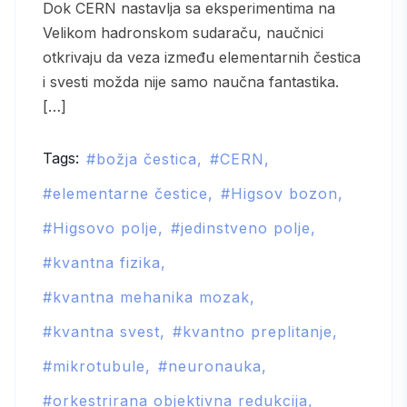
Dok CERN nastavlja sa eksperimentima na
Velikom hadronskom sudaraču, naučnici
otkrivaju da veza između elementarnih čestica
i svesti možda nije samo naučna fantastika.
[…]
Tags:
božja čestica
CERN
elementarne čestice
Higsov bozon
Higsovo polje
jedinstveno polje
kvantna fizika
kvantna mehanika mozak
kvantna svest
kvantno preplitanje
mikrotubule
neuronauka
orkestrirana objektivna redukcija