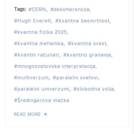
Tags:
CERN
dekoherencija
Hugh Everett
kvantna besmrtnost
kvantna fizika 2025
kvantna mehanika
kvantna svest
kvantni računari
kvantno grananje
mnogosvetovska interpretacija
multiverzum
paralelni svetovi
paralelni univerzumi
slobodna volja
Šredingerova mačka
READ MORE