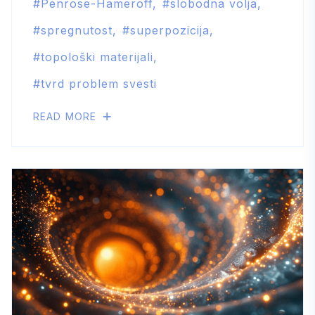
Penrose-Hameroff
slobodna volja
spregnutost
superpozicija
topološki materijali
tvrd problem svesti
READ MORE