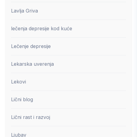
Lavlja Griva
lečenja depresije kod kuće
Lečenje depresije
Lekarska uverenja
Lekovi
Lični blog
Lični rast i razvoj
Ljubav