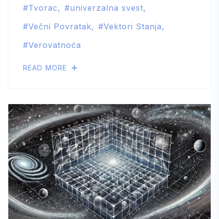
Tvorac
univerzalna svest
Večni Povratak
Vektori Stanja
Verovatnoća
READ MORE