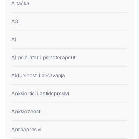
A tačka
AGI
AI
AI psihijatar i psihoterapeut
Aktuelnosti i dešavanja
Anksiolitici i antidepresivi
Anksioznost
Antidepresivi