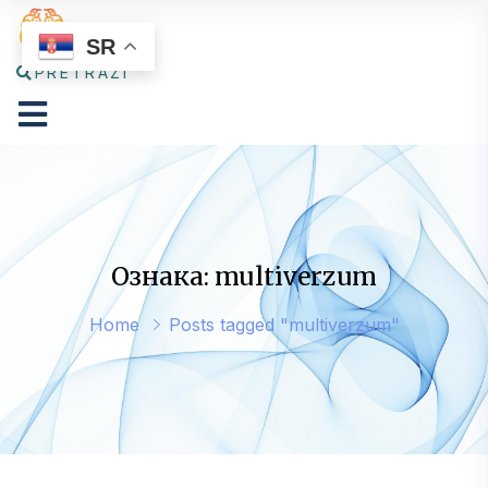
SR
PRETRAŽI
Ознака: multiverzum
Home
Posts tagged "multiverzum"