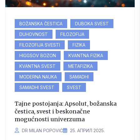
BOŽANSKA ČESTICA
DUBOKA SVEST
DUHOVNOST
FILOZOFIJA
FILOZOFIJA SVESTI
FIZIKA
HIGGSOV BOZON
KVANTNA FIZIKA
KVANTNA SVEST
METAFIZIKA
MODERNA NAUKA
SAMADHI
SAMADHI SVEST
SVEST
Tajne postojanja: Apsolut, božanska
čestica, svest i beskonačne
mogućnosti univerzuma
DR MILAN POPOVIĆ
25. АПРИЛ 2025.