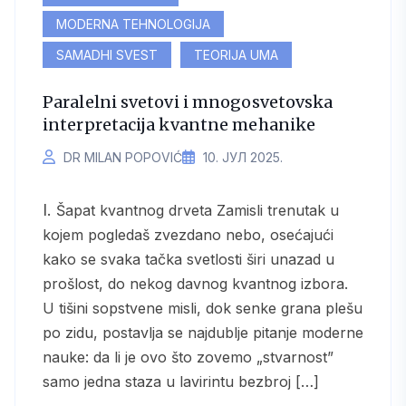
MODERNA TEHNOLOGIJA
SAMADHI SVEST
TEORIJA UMA
Paralelni svetovi i mnogosvetovska
interpretacija kvantne mehanike
DR MILAN POPOVIĆ
10. ЈУЛ 2025.
I. Šapat kvantnog drveta Zamisli trenutak u
kojem pogledaš zvezdano nebo, osećajući
kako se svaka tačka svetlosti širi unazad u
prošlost, do nekog davnog kvantnog izbora.
U tišini sopstvene misli, dok senke grana plešu
po zidu, postavlja se najdublje pitanje moderne
nauke: da li je ovo što zovemo „stvarnost”
samo jedna staza u lavirintu bezbroj […]