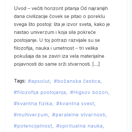
Uvod – večiti horizont pitanja Od najranijih
dana civilizacije čovek se pitao o poreklu
svega što postoji: šta je izvor sveta, kako je
nastao univerzum i koja sila pokreće
postojanje. U toj potrazi razvijale su se
filozofija, nauka i umetnost – tri velika
pokušaja da se zaviri iza vela materijalne
pojavnosti do same srži stvarnosti. […]
Tags:
apsolut
božanska čestica
filozofija postojanja
Higsov bozon
kvantna fizika
kvantna svest
multiverzum
paralelne stvarnosti
potencijalnost
spiritualna nauka