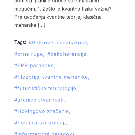
pomera granice onoga što smatramo
mogućim. 1. Zašto je kvantna fizika važna?
Pre uvođenja kvantne teorije, klasična
mehanika […]
Tags:
Bell-ove nejednakosti
crne rupe
dekoherencija
EPR paradoks
filozofija kvantne mehanike
futurističke tehnologije
granice stvarnosti
Hokingovo zračenje
holografski princip
informacioni paradoks