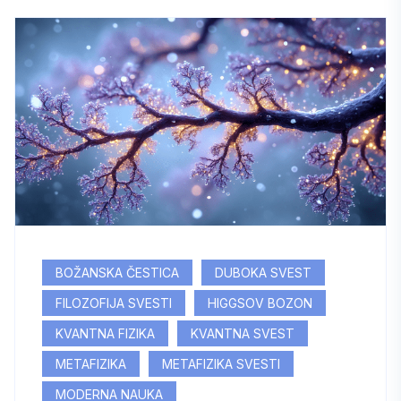
BOŽANSKA ČESTICA
DUBOKA SVEST
FILOZOFIJA SVESTI
HIGGSOV BOZON
KVANTNA FIZIKA
KVANTNA SVEST
METAFIZIKA
METAFIZIKA SVESTI
MODERNA NAUKA