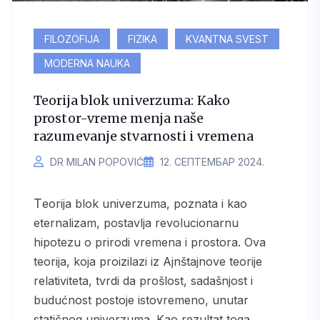
FILOZOFIJA
FIZIKA
KVANTNA SVEST
MODERNA NAUKA
Teorija blok univerzuma: Kako
prostor-vreme menja naše
razumevanje stvarnosti i vremena
DR MILAN POPOVIĆ
12. СЕПТЕМБАР 2024.
Teorija blok univerzuma, poznata i kao
eternalizam, postavlja revolucionarnu
hipotezu o prirodi vremena i prostora. Ova
teorija, koja proizilazi iz Ajnštajnove teorije
relativiteta, tvrdi da prošlost, sadašnjost i
budućnost postoje istovremeno, unutar
statičnog univerzuma. Kao rezultat toga,