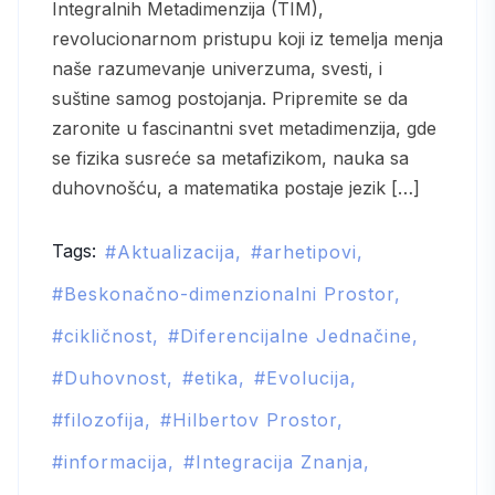
Integralnih Metadimenzija (TIM),
revolucionarnom pristupu koji iz temelja menja
naše razumevanje univerzuma, svesti, i
suštine samog postojanja. Pripremite se da
zaronite u fascinantni svet metadimenzija, gde
se fizika susreće sa metafizikom, nauka sa
duhovnošću, a matematika postaje jezik […]
Tags:
Aktualizacija
arhetipovi
Beskonačno-dimenzionalni Prostor
cikličnost
Diferencijalne Jednačine
Duhovnost
etika
Evolucija
filozofija
Hilbertov Prostor
informacija
Integracija Znanja