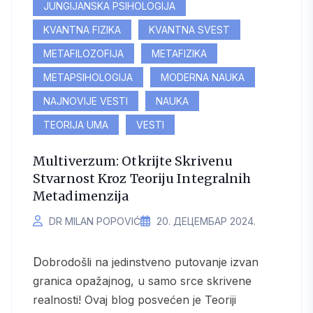
JUNGIJANSKA PSIHOLOGIJA
KVANTNA FIZIKA
KVANTNA SVEST
METAFILOZOFIJA
METAFIZIKA
METAPSIHOLOGIJA
MODERNA NAUKA
NAJNOVIJE VESTI
NAUKA
TEORIJA UMA
VESTI
Multiverzum: Otkrijte Skrivenu
Stvarnost Kroz Teoriju Integralnih
Metadimenzija
DR MILAN POPOVIĆ
20. ДЕЦЕМБАР 2024.
Dobrodošli na jedinstveno putovanje izvan
granica opažajnog, u samo srce skrivene
realnosti! Ovaj blog posvećen je Teoriji