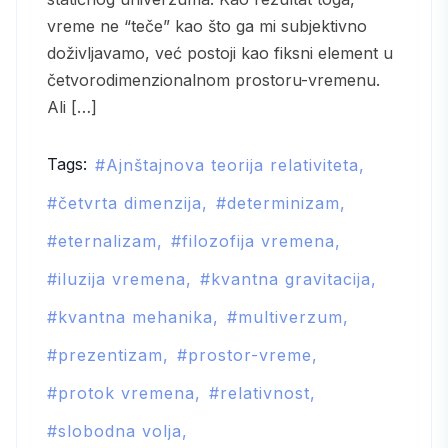
vreme ne “teče” kao što ga mi subjektivno
doživljavamo, već postoji kao fiksni element u
četvorodimenzionalnom prostoru-vremenu.
Ali […]
Tags:
Ajnštajnova teorija relativiteta
četvrta dimenzija
determinizam
eternalizam
filozofija vremena
iluzija vremena
kvantna gravitacija
kvantna mehanika
multiverzum
prezentizam
prostor-vreme
protok vremena
relativnost
slobodna volja