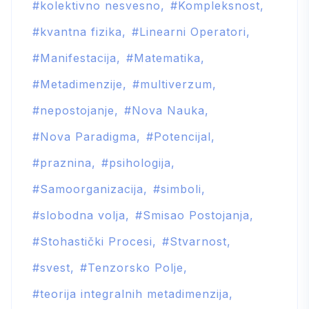
kolektivno nesvesno
Kompleksnost
kvantna fizika
Linearni Operatori
Manifestacija
Matematika
Metadimenzije
multiverzum
nepostojanje
Nova Nauka
Nova Paradigma
Potencijal
praznina
psihologija
Samoorganizacija
simboli
slobodna volja
Smisao Postojanja
Stohastički Procesi
Stvarnost
svest
Tenzorsko Polje
teorija integralnih metadimenzija