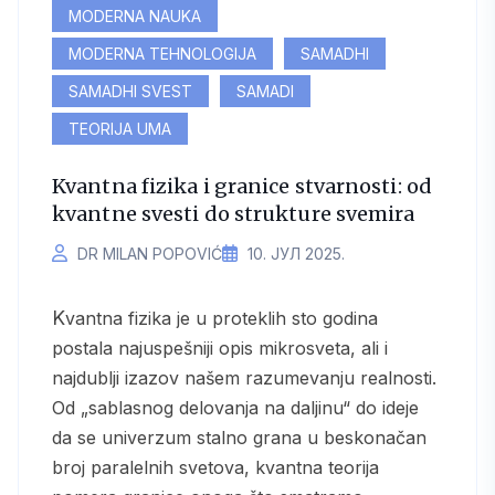
MODERNA NAUKA
MODERNA TEHNOLOGIJA
SAMADHI
SAMADHI SVEST
SAMADI
TEORIJA UMA
Kvantna fizika i granice stvarnosti: od
kvantne svesti do strukture svemira
DR MILAN POPOVIĆ
10. ЈУЛ 2025.
Kvantna fizika je u proteklih sto godina
postala najuspešniji opis mikrosveta, ali i
najdublji izazov našem razumevanju realnosti.
Od „sablasnog delovanja na daljinu“ do ideje
da se univerzum stalno grana u beskonačan
broj paralelnih svetova, kvantna teorija