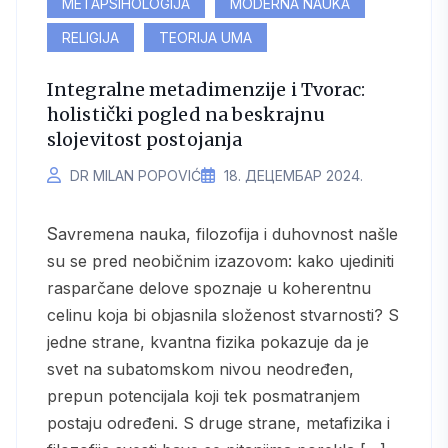
METAPSIHOLOGIJA
MODERNA NAUKA
RELIGIJA
TEORIJA UMA
Integralne metadimenzije i Tvorac:
holistički pogled na beskrajnu
slojevitost postojanja
DR MILAN POPOVIĆ
18. ДЕЦЕМБАР 2024.
Savremena nauka, filozofija i duhovnost našle
su se pred neobičnim izazovom: kako ujediniti
rasparčane delove spoznaje u koherentnu
celinu koja bi objasnila složenost stvarnosti? S
jedne strane, kvantna fizika pokazuje da je
svet na subatomskom nivou neodređen,
prepun potencijala koji tek posmatranjem
postaju određeni. S druge strane, metafizika i