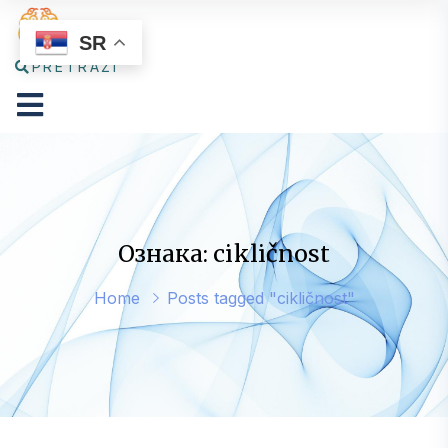
SR
PRETRAŽI
Ознака: cikličnost
Home
Posts tagged "cikličnost"