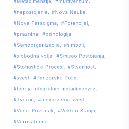
Metadimenzije
multiverzum
nepostojanje
Nova Nauka
Nova Paradigma
Potencijal
praznina
psihologija
Samoorganizacija
simboli
slobodna volja
Smisao Postojanja
Stohastički Procesi
Stvarnost
svest
Tenzorsko Polje
teorija integralnih metadimenzija
Tvorac
univerzalna svest
Večni Povratak
Vektori Stanja
Verovatnoća