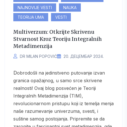
NAJNOVIJE VESTI
NAUKA
TEORIJA UMA
VESTI
Multiverzum: Otkrijte Skrivenu
Stvarnost Kroz Teoriju Integralnih
Metadimenzija
DR MILAN POPOVIĆ
20. ДЕЦЕМБАР 2024.
Dobrodošli na jedinstveno putovanje izvan
granica opažajnog, u samo srce skrivene
realnosti! Ovaj blog posvećen je Teoriji
Integralnih Metadimenzija (TIM),
revolucionarnom pristupu koji iz temelja menja
naše razumevanje univerzuma, svesti, i
suštine samog postojanja. Pripremite se da
zaronite u fascinantni svet metadimenzija, gde