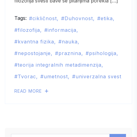
filozofija svesti bave se pitanjima porekla […]
Tags:
cikličnost
Duhovnost
etika
filozofija
informacija
kvantna fizika
nauka
nepostojanje
praznina
psihologija
teorija integralnih metadimenzija
Tvorac
umetnost
univerzalna svest
READ MORE