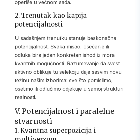
operiše u večnom sada.
2. Trenutak kao kapija
potencijalnosti
U sadašnjem trenutku stanuje beskonačna
potencijalnost. Svaka misao, osećanje ili
odluka bira jedan konkretan ishod iz mora
kvantnih mogućnosti. Razumevanje da svest
aktivno oblikuje tu selekciju daje sasvim novu
težinu našim izborima: sve što pomislimo,
osetimo ili odlučimo odjekuje u samoj strukturi
realnosti.
V. Potencijalnost i paralelne
stvarnosti
1. Kvantna superpozicija i
multiverzum