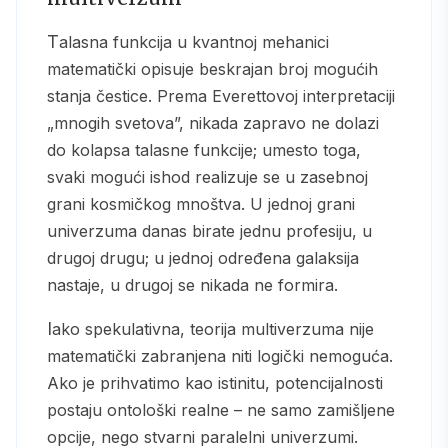
Talasna funkcija u kvantnoj mehanici
matematički opisuje beskrajan broj mogućih
stanja čestice. Prema Everettovoj interpretaciji
„mnogih svetova”, nikada zapravo ne dolazi
do kolapsa talasne funkcije; umesto toga,
svaki mogući ishod realizuje se u zasebnoj
grani kosmičkog mnoštva. U jednoj grani
univerzuma danas birate jednu profesiju, u
drugoj drugu; u jednoj određena galaksija
nastaje, u drugoj se nikada ne formira.
Iako spekulativna, teorija multiverzuma nije
matematički zabranjena niti logički nemoguća.
Ako je prihvatimo kao istinitu, potencijalnosti
postaju ontološki realne – ne samo zamišljene
opcije, nego stvarni paralelni univerzumi.