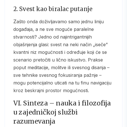
2. Svest kao biralac putanje
Zašto onda doživljavamo samo jednu liniju
događaja, a ne sve moguće paralelne
stvarnosti? Jedno od najintrigantnijih
objašnjenja glasi: svest na neki način „iseče”
kvantni niz mogućnosti i određuje koji će se
scenario pretočiti u lično iskustvo. Prakse
poput meditacije, molitve ili svesnog disanja –
sve tehnike svesnog fokusiranja pažnje –
mogu potencijalno uticati na tu finu navigaciju
kroz beskrajni prostor mogućnosti.
VI. Sinteza – nauka i filozofija
u zajedničkoj službi
razumevanja