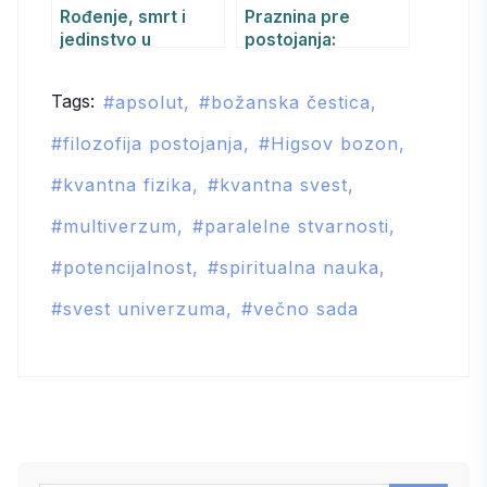
Rođenje, smrt i
Praznina pre
jedinstvo u
postojanja:
Apsolutu: Paralela
Bezvremenski
između hrišćanstva
potencijal i Tvorac
Tags:
apsolut
božanska čestica
i samadhi svesti
kao beskonačna
svest
filozofija postojanja
Higsov bozon
kvantna fizika
kvantna svest
multiverzum
paralelne stvarnosti
potencijalnost
spiritualna nauka
svest univerzuma
večno sada