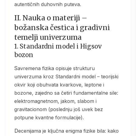
autentičnih duhovnih puteva.
II. Nauka o materiji –
božanska čestica i gradivni
temelji univerzuma
1. Standardni model i Higsov
bozon
Savremena fizika opisuje strukturu
univerzuma kroz Standardni model – teorijski
okvir koji obuhvata kvarkove, leptone i
bozone, zajedno sa četiri fundamentalne sile:
elektromagnetnom, jakom, slabom i
gravitacionom (poslednju još uvek bez
potpune kvantne formulacije).
Decenijama je ključna enigma fizike bila: kako