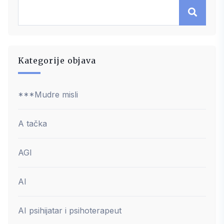
Kategorije objava
***Mudre misli
A tačka
AGI
AI
AI psihijatar i psihoterapeut