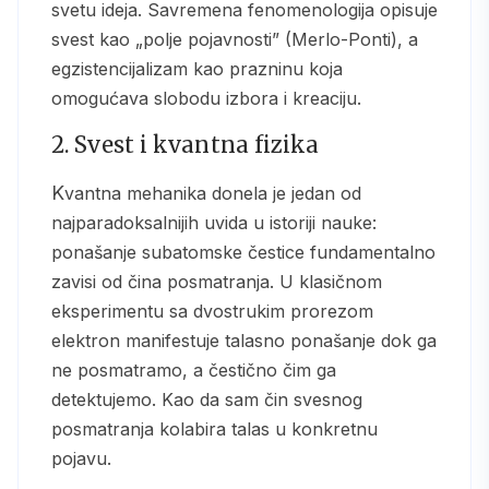
svetu ideja. Savremena fenomenologija opisuje
svest kao „polje pojavnosti” (Merlo-Ponti), a
egzistencijalizam kao prazninu koja
omogućava slobodu izbora i kreaciju.
2. Svest i kvantna fizika
Kvantna mehanika donela je jedan od
najparadoksalnijih uvida u istoriji nauke:
ponašanje subatomske čestice fundamentalno
zavisi od čina posmatranja. U klasičnom
eksperimentu sa dvostrukim prorezom
elektron manifestuje talasno ponašanje dok ga
ne posmatramo, a čestično čim ga
detektujemo. Kao da sam čin svesnog
posmatranja kolabira talas u konkretnu
pojavu.