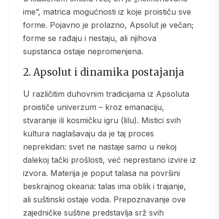
ime”, matrica mogućnosti iz koje proističu sve
forme. Pojavno je prolazno, Apsolut je večan;
forme se rađaju i nestaju, ali njihova
supstanca ostaje nepromenjena.
2. Apsolut i dinamika postajanja
U različitim duhovnim tradicijama iz Apsoluta
proističe univerzum – kroz emanaciju,
stvaranje ili kosmičku igru (lilu). Mistici svih
kultura naglašavaju da je taj proces
neprekidan: svet ne nastaje samo u nekoj
dalekoj tački prošlosti, već neprestano izvire iz
izvora. Materija je poput talasa na površini
beskrajnog okeana: talas ima oblik i trajanje,
ali suštinski ostaje voda. Prepoznavanje ove
zajedničke suštine predstavlja srž svih