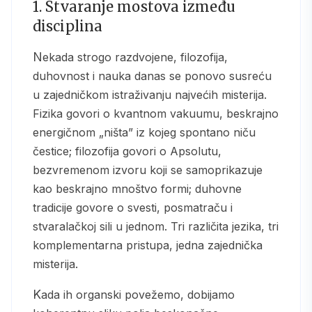
1. Stvaranje mostova između
disciplina
Nekada strogo razdvojene, filozofija,
duhovnost i nauka danas se ponovo susreću
u zajedničkom istraživanju najvećih misterija.
Fizika govori o kvantnom vakuumu, beskrajno
energičnom „ništa” iz kojeg spontano niču
čestice; filozofija govori o Apsolutu,
bezvremenom izvoru koji se samoprikazuje
kao beskrajno mnoštvo formi; duhovne
tradicije govore o svesti, posmatraču i
stvaralačkoj sili u jednom. Tri različita jezika, tri
komplementarna pristupa, jedna zajednička
misterija.
Kada ih organski povežemo, dobijamo