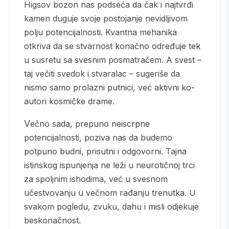
Higsov bozon nas podseća da čak i najtvrđi
kamen duguje svoje postojanje nevidljivom
polju potencijalnosti. Kvantna mehanika
otkriva da se stvarnost konačno određuje tek
u susretu sa svesnim posmatračem. A svest –
taj večiti svedok i stvaralac – sugeriše da
nismo samo prolazni putnici, već aktivni ko-
autori kosmičke drame.
Večno sada, prepuno neiscrpne
potencijalnosti, poziva nas da budemo
potpuno budni, prisutni i odgovorni. Tajna
istinskog ispunjenja ne leži u neurotičnoj trci
za spoljnim ishodima, već u svesnom
učestvovanju u večnom rađanju trenutka. U
svakom pogledu, zvuku, dahu i misli odjekuje
beskonačnost.