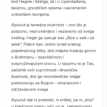
kod Hegela i Šelinga, ali i u Upanišadama,
taoizmu, gnostičkim spisima i savremenim
ontološkim teorijama.
Apsolut je temeljna stvarnost – ono što je
potpuno, nepromenljivo i nezavisno od svega
ostalog. Hegel ga opisuje kao „Biće u sebi i za
sebe”, Platon kao Jedno iznad svakog
pojedinačnog bitka, dok indijska tradicija govori
o Brahmanu – bezobličnom i
sveprožimajućem izvoru. U taoizmu to je Tao,
začetnik svih suprotnosti i dinamičke
dualnosti, dok ga monoteističke religije
poistovećuju sa Bogom – stvaraocem i
održavaocem svega.
Apsolut nije ni predmet, ni entitet, pa ni „biće”
u klasičnom smislu reči; on je „neimenovano