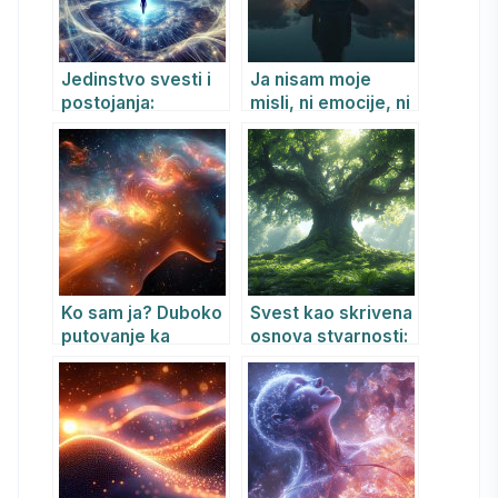
Jedinstvo svesti i
Ja nisam moje
postojanja:
misli, ni emocije, ni
Apsolut, Kvantno
telo: Filozofski i
polje i Priroda
duhovni put ka
Realnosti
dubljem
razumevanju
sebstva
Ko sam ja? Duboko
Svest kao skrivena
putovanje ka
osnova stvarnosti:
svesti, duši i
istina koju svet ne
Apsolutu
želi da zna