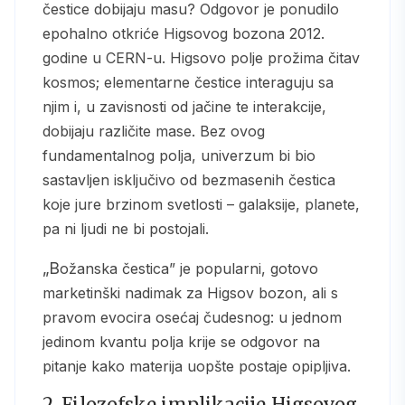
čestice dobijaju masu? Odgovor je ponudilo
epohalno otkriće Higsovog bozona 2012.
godine u CERN-u. Higsovo polje prožima čitav
kosmos; elementarne čestice interaguju sa
njim i, u zavisnosti od jačine te interakcije,
dobijaju različite mase. Bez ovog
fundamentalnog polja, univerzum bi bio
sastavljen isključivo od bezmasenih čestica
koje jure brzinom svetlosti – galaksije, planete,
pa ni ljudi ne bi postojali.
„Božanska čestica” je popularni, gotovo
marketinški nadimak za Higsov bozon, ali s
pravom evocira osećaj čudesnog: u jednom
jedinom kvantu polja krije se odgovor na
pitanje kako materija uopšte postaje opipljiva.
2. Filozofske implikacije Higsovog