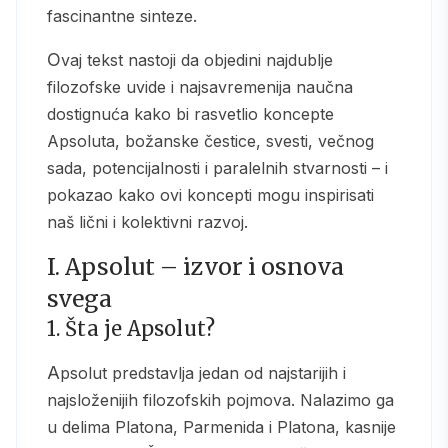
fascinantne sinteze.
Ovaj tekst nastoji da objedini najdublje
filozofske uvide i najsavremenija naučna
dostignuća kako bi rasvetlio koncepte
Apsoluta, božanske čestice, svesti, večnog
sada, potencijalnosti i paralelnih stvarnosti – i
pokazao kako ovi koncepti mogu inspirisati
naš lični i kolektivni razvoj.
I. Apsolut – izvor i osnova
svega
1. Šta je Apsolut?
Apsolut predstavlja jedan od najstarijih i
najsloženijih filozofskih pojmova. Nalazimo ga
u delima Platona, Parmenida i Platona, kasnije