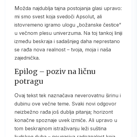
Možda najdublja tajna postojanja glasi upravo:
mi smo svest koja svedoči Apsolut, ali
istovremeno igramo ulogu „božanske čestice”
u večnom plesu univerzuma. Na toj tankoj liniji
između beskraja i sadašnjeg daha neprestano
se rađa nova realnost – tvoja, moja i naša
zajednička.
Epilog – poziv na ličnu
potragu
Ovaj tekst tek naznačava neverovatnu širinu i
dubinu ove večne teme. Svaki novi odgovor
neizbežno rađa još dublja pitanja; horizont
konačne spoznaje uvek izmiče. Ali upravo u
tom beskrajnom istraživanju leži suština
ljudskog duha – neugasiva radoznalost koja