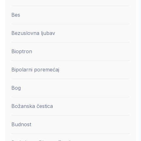
Bes
Bezuslovna ljubav
Bioptron
Bipolarni poremećaj
Bog
Božanska čestica
Budnost