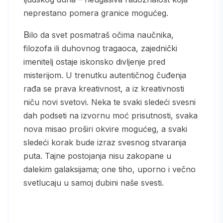
neprestano pomera granice mogućeg.
Bilo da svet posmatraš očima naučnika,
filozofa ili duhovnog tragaoca, zajednički
imenitelj ostaje iskonsko divljenje pred
misterijom. U trenutku autentičnog čuđenja
rađa se prava kreativnost, a iz kreativnosti
niču novi svetovi. Neka te svaki sledeći svesni
dah podseti na izvornu moć prisutnosti, svaka
nova misao proširi okvire mogućeg, a svaki
sledeći korak bude izraz svesnog stvaranja
puta. Tajne postojanja nisu zakopane u
dalekim galaksijama; one tiho, uporno i večno
svetlucaju u samoj dubini naše svesti.