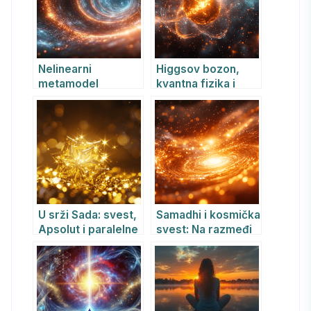
Nelinearni
Higgsov bozon,
metamodel
kvantna fizika i
prostorno-
svest: kako
vremenske
„božanska čestica”
perturbacije u
otvara vrata
Samadhi svesti
samadhi iskustvu
U srži Sada: svest,
Samadhi i kosmička
Apsolut i paralelne
svest: Na razmeđi
stvarnosti
drevne mudrosti i
savremene nauke