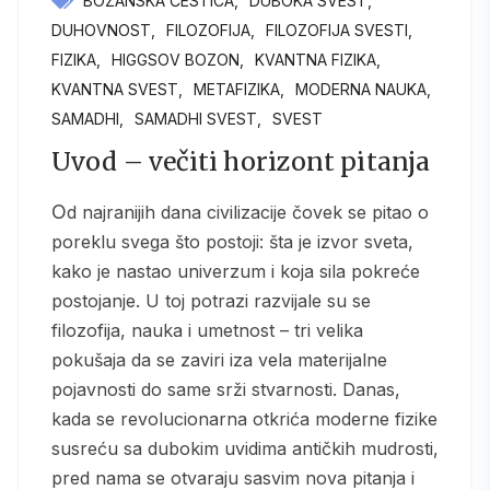
BOŽANSKA ČESTICA
DUBOKA SVEST
DUHOVNOST
FILOZOFIJA
FILOZOFIJA SVESTI
FIZIKA
HIGGSOV BOZON
KVANTNA FIZIKA
KVANTNA SVEST
METAFIZIKA
MODERNA NAUKA
SAMADHI
SAMADHI SVEST
SVEST
Uvod – večiti horizont pitanja
Od najranijih dana civilizacije čovek se pitao o
poreklu svega što postoji: šta je izvor sveta,
kako je nastao univerzum i koja sila pokreće
postojanje. U toj potrazi razvijale su se
filozofija, nauka i umetnost – tri velika
pokušaja da se zaviri iza vela materijalne
pojavnosti do same srži stvarnosti. Danas,
kada se revolucionarna otkrića moderne fizike
susreću sa dubokim uvidima antičkih mudrosti,
pred nama se otvaraju sasvim nova pitanja i