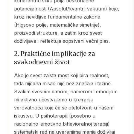
koherentnu sliku polja beskonačne
potencijalnosti (Apsolut/kvantni vakuum) koje,
kroz nevidljive fundamentalne zakone
(Higsovo polje, matematičke simetrije),
proizvodi strukture, a zatim kroz svest
doživljava i reflektuje sopstveni večni ples.
2. Praktične implikacije za
svakodnevni život
Ako je svest zaista most koji bira realnost,
tada nijedna misao nije bez značaja i težine.
Svakim svesnim dahom, namerom i emocijom
mi aktivno učestvujemo u kreiranju
verovatnoća koje će se otelotvoriti u našem
iskustvu. U psihoterapiji (posebno u
racionalno-emotivno bihevioralnoj terapiji)
sistematski rad na uverenjima menja doživljaj