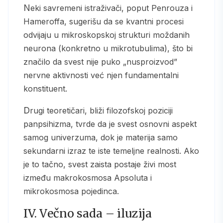
Neki savremeni istraživači, poput Penrouza i
Hameroffa, sugerišu da se kvantni procesi
odvijaju u mikroskopskoj strukturi moždanih
neurona (konkretno u mikrotubulima), što bi
značilo da svest nije puko „nusproizvod”
nervne aktivnosti već njen fundamentalni
konstituent.
Drugi teoretičari, bliži filozofskoj poziciji
panpsihizma, tvrde da je svest osnovni aspekt
samog univerzuma, dok je materija samo
sekundarni izraz te iste temeljne realnosti. Ako
je to tačno, svest zaista postaje živi most
između makrokosmosa Apsoluta i
mikrokosmosa pojedinca.
IV. Večno sada – iluzija