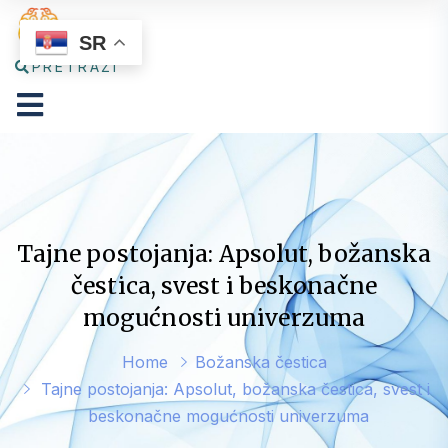
SR
PRETRAŽI
Tajne postojanja: Apsolut, božanska
čestica, svest i beskonačne
mogućnosti univerzuma
Home
Božanska čestica
Tajne postojanja: Apsolut, božanska čestica, svest i
beskonačne mogućnosti univerzuma