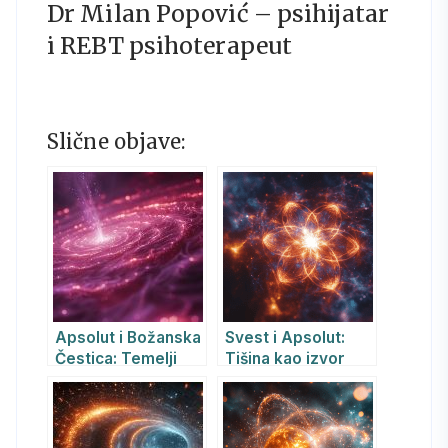
Dr Milan Popović – psihijatar
i REBT psihoterapeut
Slične objave:
Apsolut i Božanska
Svest i Apsolut:
Čestica: Temelji
Tišina kao izvor
postojanja i svesti
stvarnosti i
kolektivne
promene