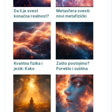
Da li je svest
Metasfera svesti:
konačna realnost?
novi metafizički
Sveobuhvatno
model stvarnosti
istraživanje
Analitičkog
idealizma Bernarda
Kastrupa
Kvantna fizika i
Zašto postojimo?
jezik: Kako
Poreklo i suština
lingvistika i svest
postojanja svega
oblikuju stvarnost