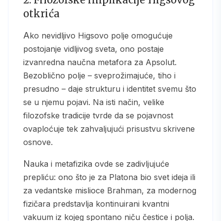
otkrića
Ako nevidljivo Higsovo polje omogućuje
postojanje vidljivog sveta, ono postaje
izvanredna naučna metafora za Apsolut.
Bezoblično polje – sveprožimajuće, tiho i
presudno – daje strukturu i identitet svemu što
se u njemu pojavi. Na isti način, velike
filozofske tradicije tvrde da se pojavnost
ovaploćuje tek zahvaljujući prisustvu skrivene
osnove.
Nauka i metafizika ovde se zadivljujuće
prepliću: ono što je za Platona bio svet ideja ili
za vedantske mislioce Brahman, za modernog
fizičara predstavlja kontinuirani kvantni
vakuum iz kojeg spontano niču čestice i polja.