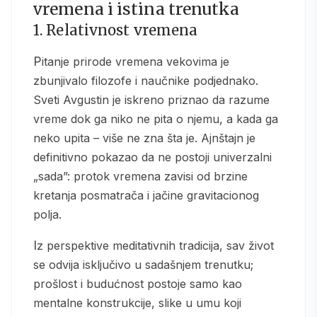
vremena i istina trenutka
1. Relativnost vremena
Pitanje prirode vremena vekovima je
zbunjivalo filozofe i naučnike podjednako.
Sveti Avgustin je iskreno priznao da razume
vreme dok ga niko ne pita o njemu, a kada ga
neko upita – više ne zna šta je. Ajnštajn je
definitivno pokazao da ne postoji univerzalni
„sada”: protok vremena zavisi od brzine
kretanja posmatrača i jačine gravitacionog
polja.
Iz perspektive meditativnih tradicija, sav život
se odvija isključivo u sadašnjem trenutku;
prošlost i budućnost postoje samo kao
mentalne konstrukcije, slike u umu koji