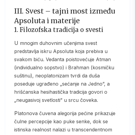
III. Svest – tajni most između
Apsoluta i materije
1. Filozofska tradicija o svesti
U mnogim duhovnim učenjima svest
predstavlja iskru Apsoluta koja prebiva u
svakom biću. Vedanta poistovećuje Atman
(individualno sopstvo) i Brahman (kosmičku
suštinu), neoplatonizam tvrdi da duša
poseduje ugrađeno „sećanje na Jedno”, a
hrišćanska hesihastička tradicija govori o
„neugasivoj svetlosti” u srcu čoveka.
Platonova čuvena alegorija pećine prikazuje
čulne percepcije kao puke senke, dok se
istinska realnost nalazi u transcendentnom