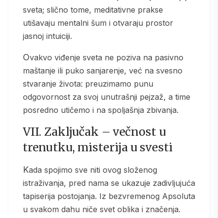
sveta; slično tome, meditativne prakse
utišavaju mentalni šum i otvaraju prostor
jasnoj intuiciji.
Ovakvo viđenje sveta ne poziva na pasivno
maštanje ili puko sanjarenje, već na svesno
stvaranje života: preuzimamo punu
odgovornost za svoj unutrašnji pejzaž, a time
posredno utičemo i na spoljašnja zbivanja.
VII. Zaključak – večnost u
trenutku, misterija u svesti
Kada spojimo sve niti ovog složenog
istraživanja, pred nama se ukazuje zadivljujuća
tapiserija postojanja. Iz bezvremenog Apsoluta
u svakom dahu niče svet oblika i značenja.