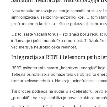
Samadhi meditacija i neurobiologija ti
Neuronauka pokazuje da stanje samadhi prati izražena theta aktivnost (4–8 Hz) u hipokampusu i alfa
sinhronizacija u senzorno-motornoj kori. U tom stan
prefrontalnom korteksu – što je pokazatelj sinhroniza
Uz to, raste vagalni tonus – što znači bolju regulaciju parasimpatičkog nervnog sistema, smanjenje
inflamacije i jaču imunološku otpornost. Ti fiziološki
već merljiva neurobiološka realnost.
Integracija sa REBT i telesnom psihote
REBT psihoterapija stvara „kognitivnu energiju” koja dovodi disfunkcionalno uverenje do tačke preloma.
Telesna psihoterapija pomaže telu da obradi tu ener
tremor-release tehniku. Na kraju, mindfulness i sa
Taj proces podseća na sudar u akceleratoru: prvo se lomi stari obrazac, zatim se identifikuju njegovi
„produkti” i na kraju stabilizuje nova struktura ponaš