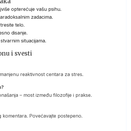
raka
ajviše opterećuje vašu psihu.
 paradoksalnim zadacima.
resite telo.
esno disanje.
stvarnim situacijama.
nu i svesti
manjenu reaktivnost centara za stres.
m?
ašanja – most između filozofije i prakse.
eg komentara. Povećavajte postepeno.