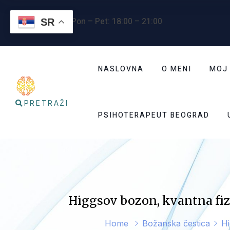
Radno vreme
: Pon – Pet: 18:00 – 21:00
SR
NASLOVNA
O MENI
MOJ
PRETRAŽI
PSIHOTERAPEUT BEOGRAD
Higgsov bozon, kvantna fiz
Home
Božanska čestica
Hi