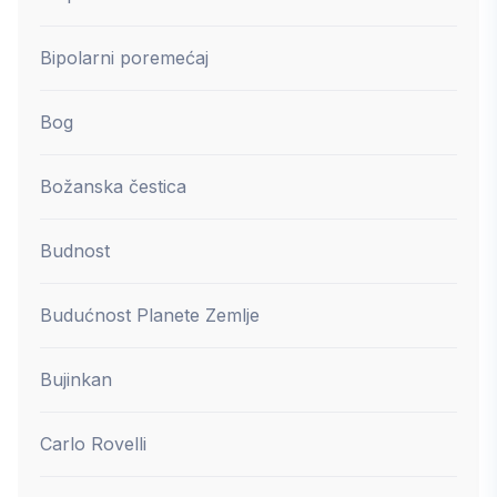
Bipolarni poremećaj
Bog
Božanska čestica
Budnost
Budućnost Planete Zemlje
Bujinkan
Carlo Rovelli