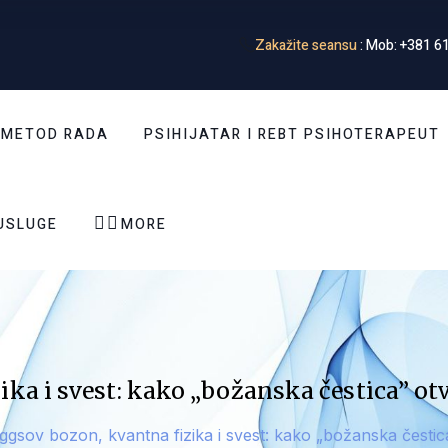
Zakažite seansu
: Mob: +381 61
 METOD RADA
PSIHIJATAR I REBT PSIHOTERAPEUT


USLUGE
MORE
ika i svest: kako „božanska čestica” ot
ggsov bozon, kvantna fizika i svest: kako „božanska čestic