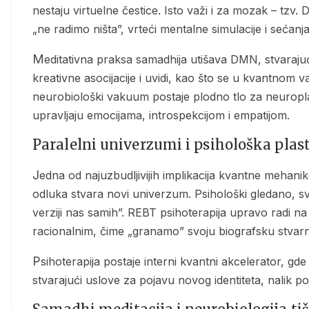
nestaju virtuelne čestice. Isto važi i za mozak – tzv
„ne radimo ništa”, vrteći mentalne simulacije i sećanja
Meditativna praksa samadhija utišava DMN, stvarajući neurovakuum – prostor tišine u kome se javljaju
kreativne asocijacije i uvidi, kao što se u kvantnom 
neurobiološki vakuum postaje plodno tlo za neurop
upravljaju emocijama, introspekcijom i empatijom.
Paralelni univerzumi i psihološka plas
Jedna od najuzbudljivijih implikacija kvantne mehanike je teorija mnogostrukih svetova: svaka kvantna
odluka stvara novi univerzum. Psihološki gledano, 
verziji nas samih”. REBT psihoterapija upravo radi na t
racionalnim, čime „granamo” svoju biografsku stvarn
Psihoterapija postaje interni kvantni akcelerator, gde se pažnja, telo i um susreću u tački preloma –
stvarajući uslove za pojavu novog identiteta, nalik po