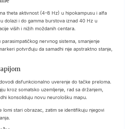
šine
ju dolazi i do gamma burstova iznad 40 Hz u
cije viših i nižih moždanih centara.
 markeri potvrđuju da samadhi nije apstraktno stanje,
rapijom
giju kroz somatsko uzemljenje, rad sa držanjem,
madhi konsoliduju novu neurološku mapu.
anja.