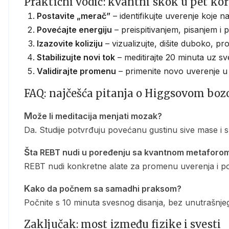
Praktični vodič: kvantni skok u pet ko
Postavite „merač”
– identifikujte uverenje koje n
Povećajte energiju
– preispitivanjem, pisanjem i
Izazovite koliziju
– vizualizujte, dišite duboko, prot
Stabilizujte novi tok
– meditirajte 20 minuta uz sv
Validirajte promenu
– primenite novo uverenje u 
FAQ: najčešća pitanja o Higgsovom bozo
Može li meditacija menjati mozak?
Da. Studije potvrđuju povećanu gustinu sive mase i s
Šta REBT nudi u poređenju sa kvantnom metaforo
REBT nudi konkretne alate za promenu uverenja i pon
Kako da počnem sa samadhi praksom?
Počnite s 10 minuta svesnog disanja, bez unutrašnj
Zaključak: most između fizike i svesti