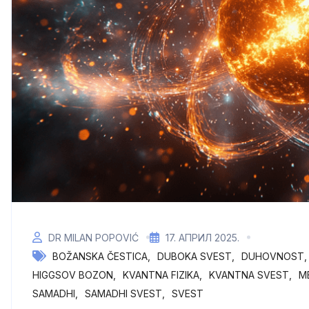
DR MILAN POPOVIĆ
17. АПРИЛ 2025.
BOŽANSKA ČESTICA
DUBOKA SVEST
DUHOVNOST
HIGGSOV BOZON
KVANTNA FIZIKA
KVANTNA SVEST
M
SAMADHI
SAMADHI SVEST
SVEST