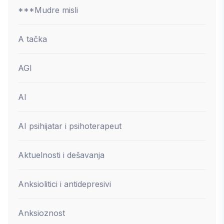
***Mudre misli
A tačka
AGI
AI
AI psihijatar i psihoterapeut
Aktuelnosti i dešavanja
Anksiolitici i antidepresivi
Anksioznost