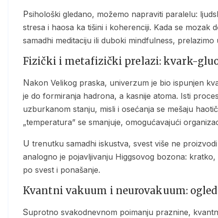
Psihološki gledano, možemo napraviti paralelu: ljudski mozak doživljava slične prelaze između stanja – od
stresa i haosa ka tišini i koherenciji. Kada se moza
samadhi meditaciju ili duboki mindfulness, prelazimo 
Fizički i metafizički prelazi: kvark-gl
Nakon Velikog praska, univerzum je bio ispunjen kvark-gluonskom plazmom. Hlađenjem te plazme došlo
je do formiranja hadrona, a kasnije atoma. Isti proce
uzburkanom stanju, misli i osećanja se mešaju haotičn
„temperatura” se smanjuje, omogućavajući organizaci
U trenutku samadhi iskustva, svest više ne proizvodi misli – ona samo jeste. Ovo stanje čiste prisutnosti
analogno je pojavljivanju Higgsovog bozona: kratko, 
po svest i ponašanje.
Kvantni vakuum i neurovakuum: ogled
Suprotno svakodnevnom poimanju praznine, kvantni vakuum je polje u kojem se neprekidno pojavljuju i