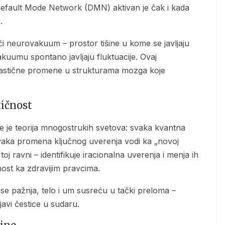
. Default Mode Network (DMN) aktivan je čak i kada
.
vakuumu spontano javljaju fluktuacije. Ovaj
lastične promene u strukturama mozga koje
tičnost
svaka promena ključnog uverenja vodi ka „novoj
oj ravni – identifikuje iracionalna uverenja i menja ih
ost ka zdravijim pravcima.
javi čestice u sudaru.