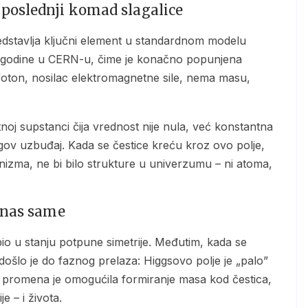
poslednji komad slagalice
2. godine u CERN-u, čime je konačno popunjena
oton, nosilac elektromagnetne sile, nema masu,
egov uzbuđaj. Kada se čestice kreću kroz ovo polje,
nizma, ne bi bilo strukture u univerzumu – ni atoma,
 nas same
došlo je do faznog prelaza: Higgsovo polje je „palo”
a promena je omogućila formiranje masa kod čestica,
e – i života.