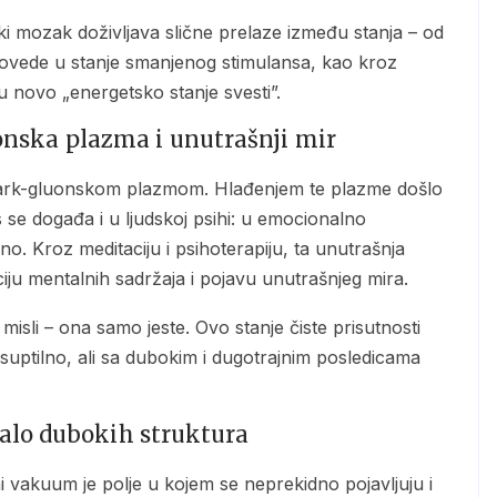
k dovede u stanje smanjenog stimulansa, kao kroz
u novo „energetsko stanje svesti”.
uonska plazma i unutrašnji mir
s se događa i u ljudskoj psihi: u emocionalno
o. Kroz meditaciju i psihoterapiju, ta unutrašnja
ju mentalnih sadržaja i pojavu unutrašnjeg mira.
suptilno, ali sa dubokim i dugotrajnim posledicama
alo dubokih struktura