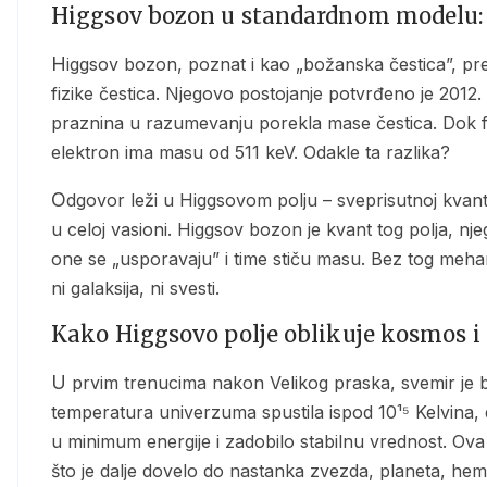
Higgsov bozon u standardnom modelu: 
Higgsov bozon, poznat i kao „božanska čestica”, predstavlja ključni element u standardnom modelu
fizike čestica. Njegovo postojanje potvrđeno je 201
praznina u razumevanju porekla mase čestica. Dok f
elektron ima masu od 511 keV. Odakle ta razlika?
Odgovor leži u Higgsovom polju – sveprisutnoj kvantnoj supstanci čija vrednost nije nula, već konstantna
u celoj vasioni. Higgsov bozon je kvant tog polja, nj
one se „usporavaju” i time stiču masu. Bez tog meha
ni galaksija, ni svesti.
Kako Higgsovo polje oblikuje kosmos i
U prvim trenucima nakon Velikog praska, svemir je bio u stanju potpune simetrije. Međutim, kada se
temperatura univerzuma spustila ispod 10¹⁵ Kelvina, 
u minimum energije i zadobilo stabilnu vrednost. Ov
što je dalje dovelo do nastanka zvezda, planeta, hemij