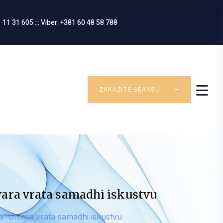
 11 31 605 ::: Viber: +381 60 48 58 788
ZAKAŽITE SEANSU
vara vrata samadhi iskustvu
a” otvara vrata samadhi iskustvu