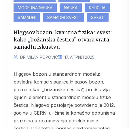
MODERNA NAUKA
NAUKA
RELIGIJA
SAMADHI
SAMADHI SVEST
SVEST
Higgsov bozon, kvantna fizika i svest:
kako „božanska čestica” otvara vrata
samadhi iskustvu
DR MILAN POPOVIĆ
17. АПРИЛ 2025.
Higgsov bozon u standardnom modelu:
poslednji komad slagalice Higgsov bozon,
poznat i kao „božanska čestica”, predstavlja
ključni element u standardnom modelu fizike
čestica. Njegovo postojanje potvrđeno je 2012.
godine u CERN-u, čime je konačno popunjena
praznina u razumevanju porekla mase
čestica. Dok foton, nosilac elektromagnetne