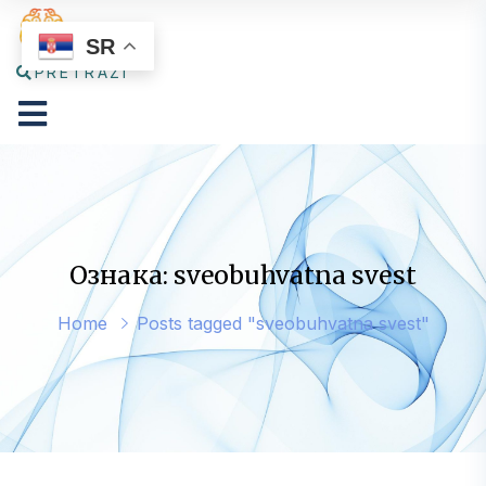
SR
PRETRAŽI
Ознака: sveobuhvatna svest
Home
Posts tagged "sveobuhvatna svest"