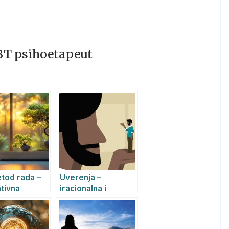
EBT psihoetapeut
tod rada –
Uverenja –
ativna
iracionalna i
trija svesti
racionalna uverenja
kao uzrok
emotivnih