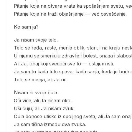
Pitanje koje ne otvara vrata ka spoljašnjem svetu, v
Pitanje koje ne traži objašnjenje — već osvešćenje.
Ko sam ja?
Ja nisam svoje telo.
Telo se rađa, raste, menja oblik, stari, i na kraju nest
U njemu se smenjuju zdravlje i bolest, snaga i slabost
Ali Ja, onaj koji svedoči sve to — ostajem isti.
Ja sam tu kada telo spava, kada sanja, kada je budn
Telo se menja, ali Ja ne.
Nisam ni svoja čula.
Oči vide, ali Ja nisam oko.
Uši čuju, ali Ja nisam zvuk.
Čula donose utiske iz spoljnog sveta, ali Ja sam onaj 
Ja sam tišina između dva zvuka.