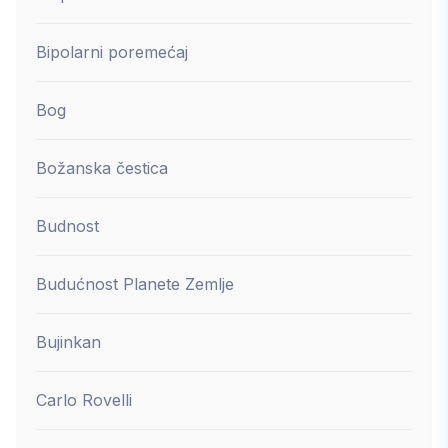
Bipolarni poremećaj
Bog
Božanska čestica
Budnost
Budućnost Planete Zemlje
Bujinkan
Carlo Rovelli