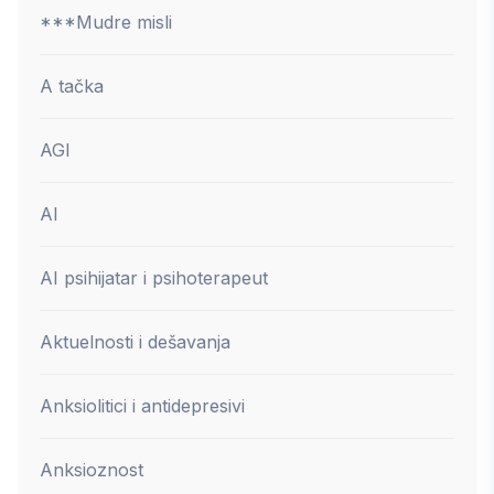
***Mudre misli
A tačka
AGI
AI
AI psihijatar i psihoterapeut
Aktuelnosti i dešavanja
Anksiolitici i antidepresivi
Anksioznost