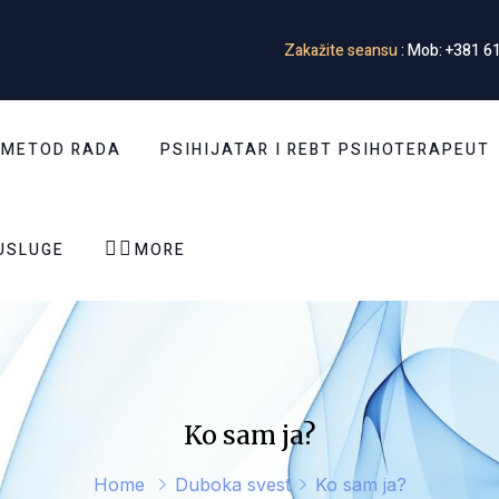
Zakažite seansu
: Mob: +381 61
 METOD RADA
PSIHIJATAR I REBT PSIHOTERAPEUT


USLUGE
MORE
Ko sam ja?
Home
Duboka svest
Ko sam ja?