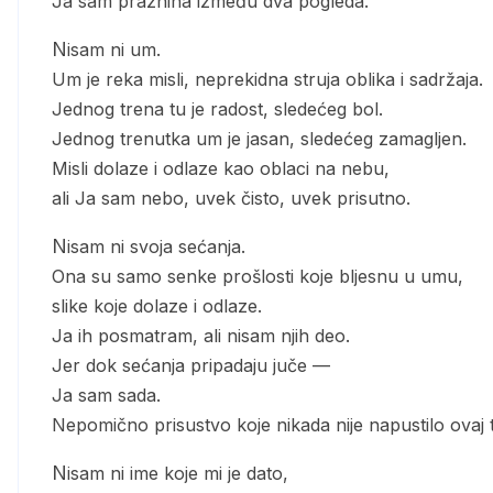
Ja sam praznina između dva pogleda.
Nisam ni um.
Um je reka misli, neprekidna struja oblika i sadržaja.
Jednog trena tu je radost, sledećeg bol.
Jednog trenutka um je jasan, sledećeg zamagljen.
Misli dolaze i odlaze kao oblaci na nebu,
ali Ja sam nebo, uvek čisto, uvek prisutno.
Nisam ni svoja sećanja.
Ona su samo senke prošlosti koje bljesnu u umu,
slike koje dolaze i odlaze.
Ja ih posmatram, ali nisam njih deo.
Jer dok sećanja pripadaju juče —
Ja sam sada.
Nepomično prisustvo koje nikada nije napustilo ovaj 
Nisam ni ime koje mi je dato,