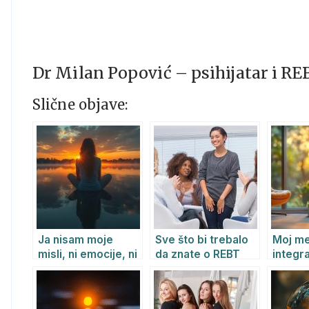
Dr Milan Popović – psihijatar i R
Slične objave:
Ja nisam moje
Sve što bi trebalo
Moj me
misli, ni emocije, ni
da znate o REBT
integr
telo: Filozofski i
psihoterapiji
psihija
duhovni put ka
dubljem