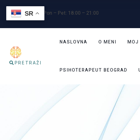
Radno vreme
: Pon – Pet: 18:00 – 21:00
SR
NASLOVNA
O MENI
MOJ
PRETRAŽI
PSIHOTERAPEUT BEOGRAD