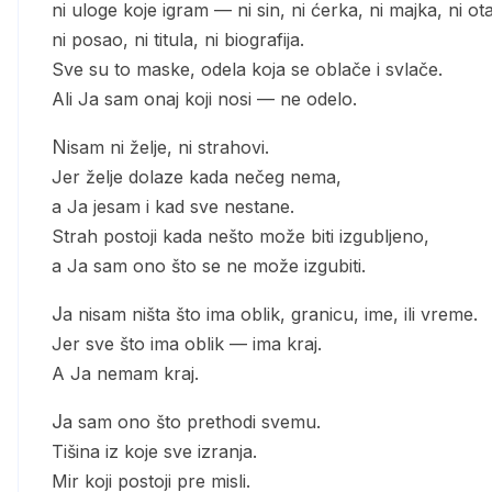
ni uloge koje igram — ni sin, ni ćerka, ni majka, ni ot
ni posao, ni titula, ni biografija.
Sve su to maske, odela koja se oblače i svlače.
Ali Ja sam onaj koji nosi — ne odelo.
Nisam ni želje, ni strahovi.
Jer želje dolaze kada nečeg nema,
a Ja jesam i kad sve nestane.
Strah postoji kada nešto može biti izgubljeno,
a Ja sam ono što se ne može izgubiti.
Ja nisam ništa što ima oblik, granicu, ime, ili vreme.
Jer sve što ima oblik — ima kraj.
A Ja nemam kraj.
Ja sam ono što prethodi svemu.
Tišina iz koje sve izranja.
Mir koji postoji pre misli.