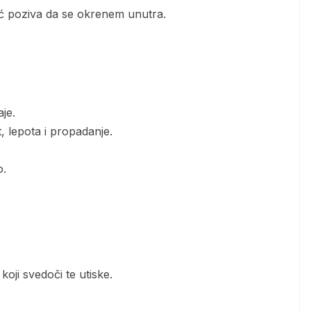
eć poziva da se okrenem unutra.
aje.
, lepota i propadanje.
o.
koji svedoči te utiske.