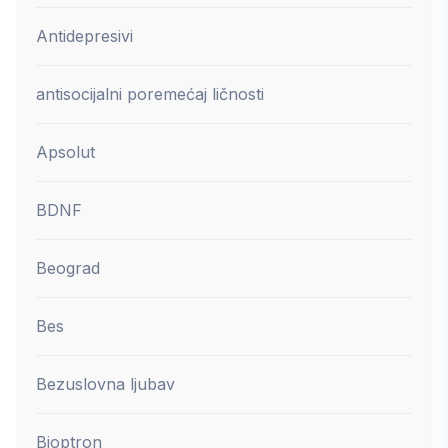
Antidepresivi
antisocijalni poremećaj ličnosti
Apsolut
BDNF
Beograd
Bes
Bezuslovna ljubav
Bioptron