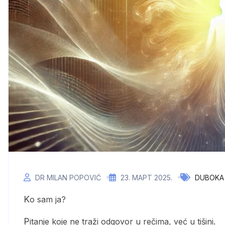
DR MILAN POPOVIĆ
23. МАРТ 2025.
DUBOKA
Ko sam ja?
Pitanje koje ne traži odgovor u rečima, već u tišini.