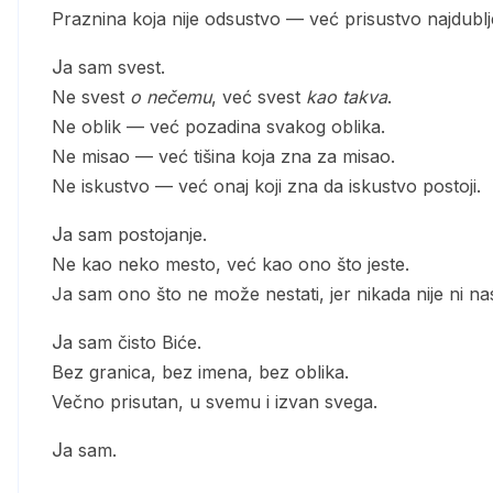
Praznina koja nije odsustvo — već prisustvo najdubl
Ja sam svest.
Ne svest
o nečemu
, već svest
kao takva
.
Ne oblik — već pozadina svakog oblika.
Ne misao — već tišina koja zna za misao.
Ne iskustvo — već onaj koji zna da iskustvo postoji.
Ja sam postojanje.
Ne kao neko mesto, već kao ono što jeste.
Ja sam ono što ne može nestati, jer nikada nije ni nas
Ja sam čisto Biće.
Bez granica, bez imena, bez oblika.
Večno prisutan, u svemu i izvan svega.
Ja sam.