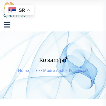
SR
PRETRAŽI
Ko sam ja?
Home
***Mudre misli
Ko sam ja?