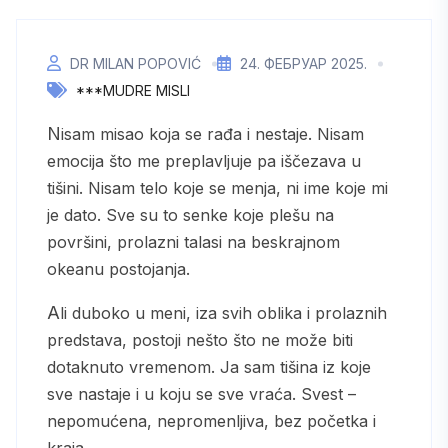
DR MILAN POPOVIĆ
24. ФЕБРУАР 2025.
***MUDRE MISLI
Nisam misao koja se rađa i nestaje. Nisam
emocija što me preplavljuje pa iščezava u
tišini. Nisam telo koje se menja, ni ime koje mi
je dato. Sve su to senke koje plešu na
površini, prolazni talasi na beskrajnom
okeanu postojanja.
Ali duboko u meni, iza svih oblika i prolaznih
predstava, postoji nešto što ne može biti
dotaknuto vremenom. Ja sam tišina iz koje
sve nastaje i u koju se sve vraća. Svest –
nepomućena, nepromenljiva, bez početka i