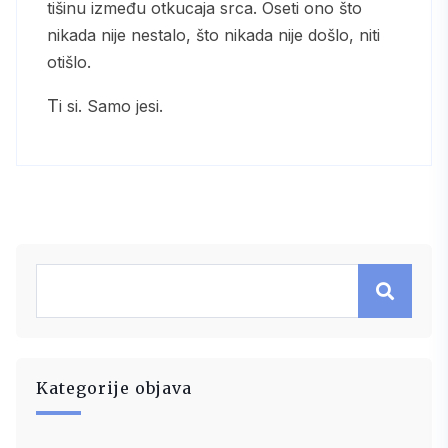
tišinu između otkucaja srca. Oseti ono što
nikada nije nestalo, što nikada nije došlo, niti
otišlo.
Ti si. Samo jesi.
Kategorije objava