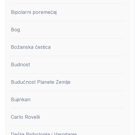
Bipolarni poremećaj
Bog
Božanska čestica
Budnost
Budućnost Planete Zemlje
Bujinkan
Carlo Rovelli
Dečija Psihologija i Vaspitanje