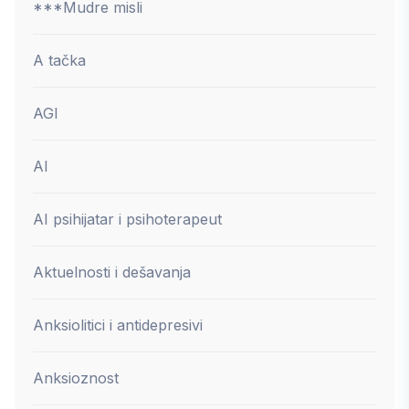
***Mudre misli
A tačka
AGI
AI
AI psihijatar i psihoterapeut
Aktuelnosti i dešavanja
Anksiolitici i antidepresivi
Anksioznost