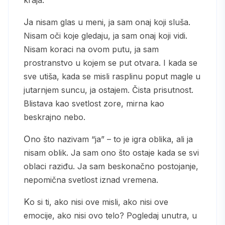
kraja.
Ja nisam glas u meni, ja sam onaj koji sluša.
Nisam oči koje gledaju, ja sam onaj koji vidi.
Nisam koraci na ovom putu, ja sam
prostranstvo u kojem se put otvara. I kada se
sve utiša, kada se misli rasplinu poput magle u
jutarnjem suncu, ja ostajem. Čista prisutnost.
Blistava kao svetlost zore, mirna kao
beskrajno nebo.
Ono što nazivam “ja” – to je igra oblika, ali ja
nisam oblik. Ja sam ono što ostaje kada se svi
oblaci raziđu. Ja sam beskonačno postojanje,
nepomična svetlost iznad vremena.
Ko si ti, ako nisi ove misli, ako nisi ove
emocije, ako nisi ovo telo? Pogledaj unutra, u