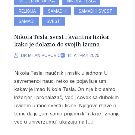
MODERNA NAUKA
NIKOLA TESLA
RELIGIJA
SAMADHI
SAMADHI SVEST
SAMADI
SVEST
Nikola Tesla, svest i kvantna fizika:
kako je dolazio do svojih izuma
DR MILAN POPOVIĆ
14. АПРИЛ 2025.
Nikola Tesla: naučnik i mistik u jednom U
savremenoj nauci retko se pojavljuje um
kakav je imao Nikola Tesla. On nije bio samo
inženjer i pronalazač, već i čovek sa dubokim
uvidom u moć svesti i tišine. Njegove izjave o
tome da je „um samo prijemnik“ i da je „znanje
već u univerzumu“ ukazuju na […]