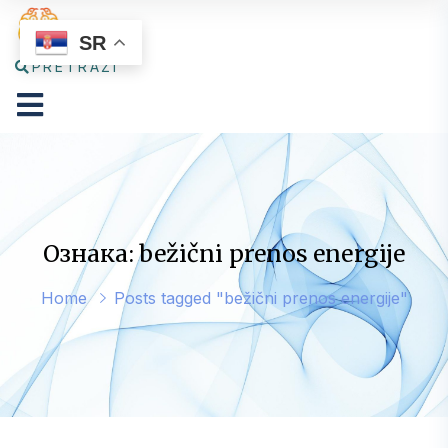
SR
PRETRAŽI
Ознака: bežični prenos energije
Home
Posts tagged "bežični prenos energije"