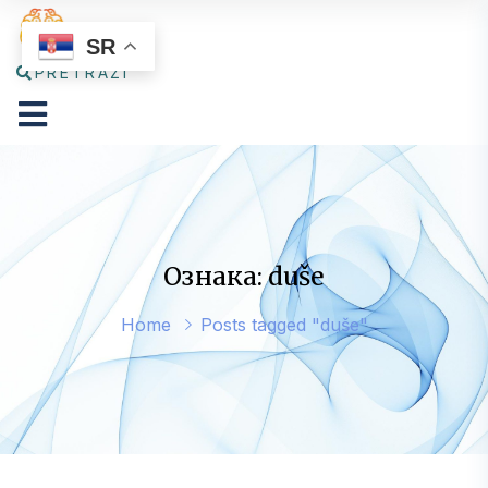
SR
PRETRAŽI
Ознака: duše
Home
Posts tagged "duše"