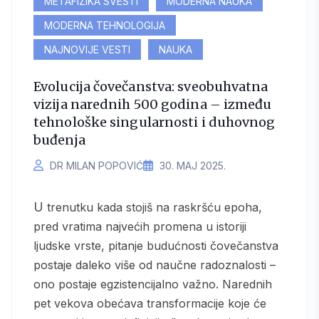
METAFIZIKA SVESTI
MODERNA NAUKA
MODERNA TEHNOLOGIJA
NAJNOVIJE VESTI
NAUKA
Evolucija čovečanstva: sveobuhvatna
vizija narednih 500 godina – između
tehnološke singularnosti i duhovnog
buđenja
DR MILAN POPOVIĆ
30. МАЈ 2025.
U trenutku kada stojiš na raskršću epoha,
pred vratima najvećih promena u istoriji
ljudske vrste, pitanje budućnosti čovečanstva
postaje daleko više od naučne radoznalosti –
ono postaje egzistencijalno važno. Narednih
pet vekova obećava transformacije koje će