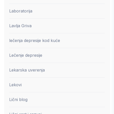
Laboratorija
Lavlja Griva
lečenja depresije kod kuće
Lečenje depresije
Lekarska uverenja
Lekovi
Lični blog