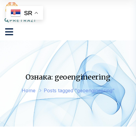
SR
PRETRAŽI
Ознака: geoengineering
Home
Posts tagged "geoengineering"