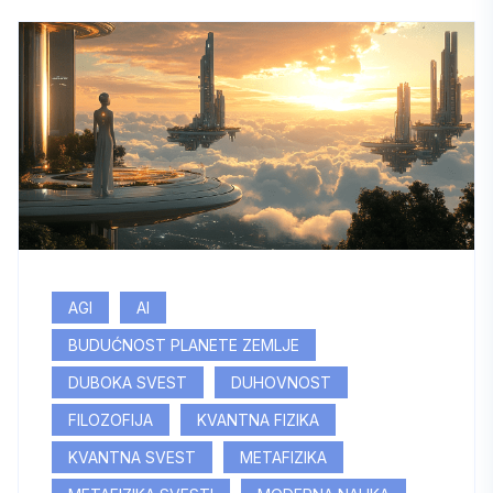
AGI
AI
BUDUĆNOST PLANETE ZEMLJE
DUBOKA SVEST
DUHOVNOST
FILOZOFIJA
KVANTNA FIZIKA
KVANTNA SVEST
METAFIZIKA