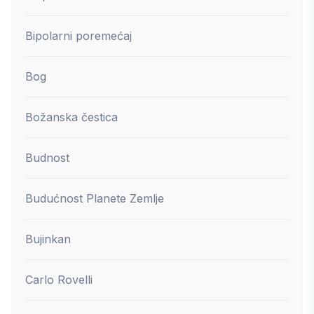
Bipolarni poremećaj
Bog
Božanska čestica
Budnost
Budućnost Planete Zemlje
Bujinkan
Carlo Rovelli