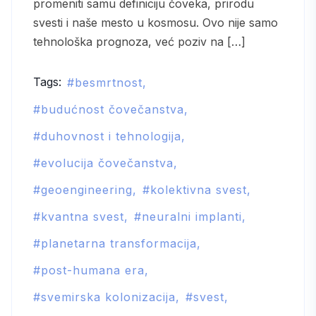
promeniti samu definiciju čoveka, prirodu
svesti i naše mesto u kosmosu. Ovo nije samo
tehnološka prognoza, već poziv na […]
Tags:
besmrtnost
budućnost čovečanstva
duhovnost i tehnologija
evolucija čovečanstva
geoengineering
kolektivna svest
kvantna svest
neuralni implanti
planetarna transformacija
post-humana era
svemirska kolonizacija
svest