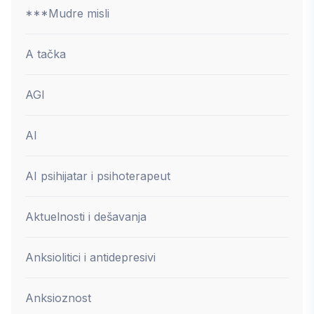
***Mudre misli
A tačka
AGI
AI
AI psihijatar i psihoterapeut
Aktuelnosti i dešavanja
Anksiolitici i antidepresivi
Anksioznost