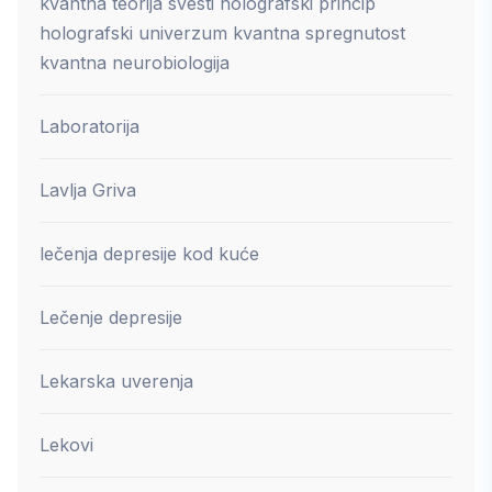
kvantna teorija svesti holografski princip
holografski univerzum kvantna spregnutost
kvantna neurobiologija
Laboratorija
Lavlja Griva
lečenja depresije kod kuće
Lečenje depresije
Lekarska uverenja
Lekovi