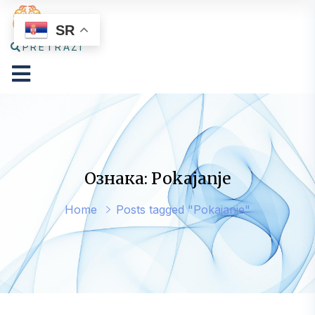
SR
PRETRAŽI
Ознака: Pokajanje
Home
Posts tagged "Pokajanje"