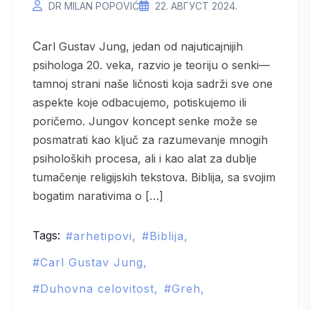
DR MILAN POPOVIĆ
22. АВГУСТ 2024.
Carl Gustav Jung, jedan od najuticajnijih
psihologa 20. veka, razvio je teoriju o senki—
tamnoj strani naše ličnosti koja sadrži sve one
aspekte koje odbacujemo, potiskujemo ili
poričemo. Jungov koncept senke može se
posmatrati kao ključ za razumevanje mnogih
psiholoških procesa, ali i kao alat za dublje
tumačenje religijskih tekstova. Biblija, sa svojim
bogatim narativima o […]
Tags:
arhetipovi
Biblija
Carl Gustav Jung
Duhovna celovitost
Greh