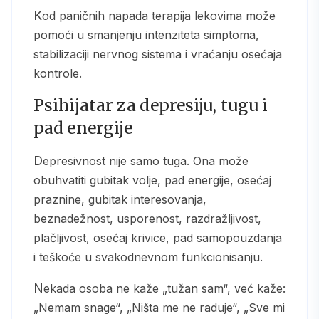
Kod paničnih napada terapija lekovima može
pomoći u smanjenju intenziteta simptoma,
stabilizaciji nervnog sistema i vraćanju osećaja
kontrole.
Psihijatar za depresiju, tugu i
pad energije
Depresivnost nije samo tuga. Ona može
obuhvatiti gubitak volje, pad energije, osećaj
praznine, gubitak interesovanja,
beznadežnost, usporenost, razdražljivost,
plačljivost, osećaj krivice, pad samopouzdanja
i teškoće u svakodnevnom funkcionisanju.
Nekada osoba ne kaže „tužan sam“, već kaže:
„Nemam snage“, „Ništa me ne raduje“, „Sve mi