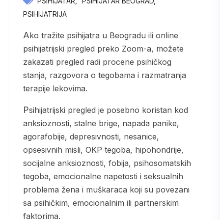
PSIHIJATAR
PSIHIJATAR BEOGRAD
PSIHIJATRIJA
Ako tražite psihijatra u Beogradu ili online
psihijatrijski pregled preko Zoom-a, možete
zakazati pregled radi procene psihičkog
stanja, razgovora o tegobama i razmatranja
terapije lekovima.
Psihijatrijski pregled je posebno koristan kod
anksioznosti, stalne brige, napada panike,
agorafobije, depresivnosti, nesanice,
opsesivnih misli, OKP tegoba, hipohondrije,
socijalne anksioznosti, fobija, psihosomatskih
tegoba, emocionalne napetosti i seksualnih
problema žena i muškaraca koji su povezani
sa psihičkim, emocionalnim ili partnerskim
faktorima.