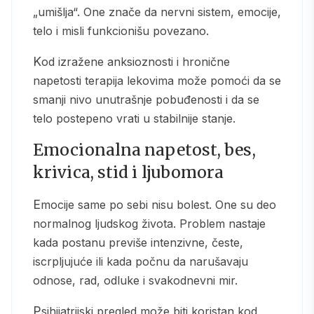
„umišlja“. One znače da nervni sistem, emocije,
telo i misli funkcionišu povezano.
Kod izražene anksioznosti i hronične
napetosti terapija lekovima može pomoći da se
smanji nivo unutrašnje pobuđenosti i da se
telo postepeno vrati u stabilnije stanje.
Emocionalna napetost, bes,
krivica, stid i ljubomora
Emocije same po sebi nisu bolest. One su deo
normalnog ljudskog života. Problem nastaje
kada postanu previše intenzivne, česte,
iscrpljujuće ili kada počnu da narušavaju
odnose, rad, odluke i svakodnevni mir.
Psihijatrijski pregled može biti koristan kod