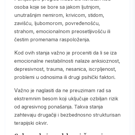
osoba koje se bore sa jakom ljutnjom,
unutrašnjim nemirom, krivicom, stidom,
zavišću, ljubomorom, povređenošću,
strahom, emocionalnom preosetljivošću ili
čestim promenama raspoloženja.
Kod ovih stanja važno je proceniti da li se iza
emocionalne nestabilnosti nalaze anksioznost,
depresivnost, trauma, nesanica, iscrpljenost,
problemi u odnosima ili drugi psihički faktori.
Važno je naglasiti da ne preuzimam rad sa
ekstremnim besom koji uključuje ozbiljan rizik
od agresivnog ponašanja. Takva stanja
zahtevaju drugačiji i bezbednosno strukturisan
terapijski okvir.