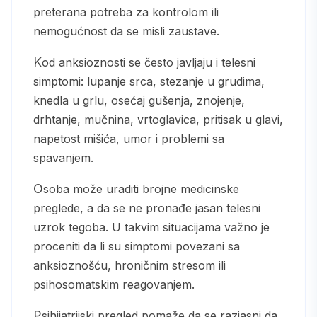
preterana potreba za kontrolom ili
nemogućnost da se misli zaustave.
Kod anksioznosti se često javljaju i telesni
simptomi: lupanje srca, stezanje u grudima,
knedla u grlu, osećaj gušenja, znojenje,
drhtanje, mučnina, vrtoglavica, pritisak u glavi,
napetost mišića, umor i problemi sa
spavanjem.
Osoba može uraditi brojne medicinske
preglede, a da se ne pronađe jasan telesni
uzrok tegoba. U takvim situacijama važno je
proceniti da li su simptomi povezani sa
anksioznošću, hroničnim stresom ili
psihosomatskim reagovanjem.
Psihijatrijski pregled pomaže da se razjasni da