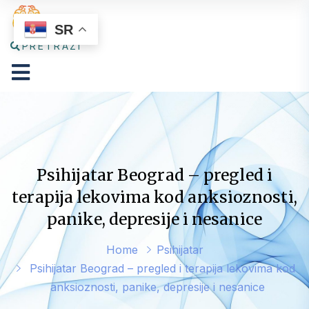
SR
PRETRAŽI
Psihijatar Beograd – pregled i
terapija lekovima kod anksioznosti,
panike, depresije i nesanice
Home
Psihijatar
Psihijatar Beograd – pregled i terapija lekovima kod
anksioznosti, panike, depresije i nesanice