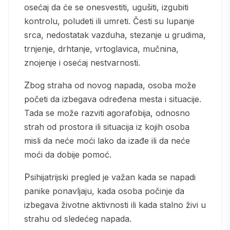
osećaj da će se onesvestiti, ugušiti, izgubiti
kontrolu, poludeti ili umreti. Česti su lupanje
srca, nedostatak vazduha, stezanje u grudima,
trnjenje, drhtanje, vrtoglavica, mučnina,
znojenje i osećaj nestvarnosti.
Zbog straha od novog napada, osoba može
početi da izbegava određena mesta i situacije.
Tada se može razviti agorafobija, odnosno
strah od prostora ili situacija iz kojih osoba
misli da neće moći lako da izađe ili da neće
moći da dobije pomoć.
Psihijatrijski pregled je važan kada se napadi
panike ponavljaju, kada osoba počinje da
izbegava životne aktivnosti ili kada stalno živi u
strahu od sledećeg napada.