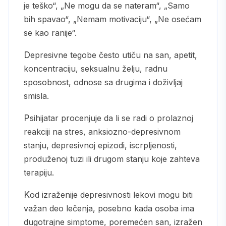
je teško“, „Ne mogu da se nateram“, „Samo
bih spavao“, „Nemam motivaciju“, „Ne osećam
se kao ranije“.
Depresivne tegobe često utiču na san, apetit,
koncentraciju, seksualnu želju, radnu
sposobnost, odnose sa drugima i doživljaj
smisla.
Psihijatar procenjuje da li se radi o prolaznoj
reakciji na stres, anksiozno-depresivnom
stanju, depresivnoj epizodi, iscrpljenosti,
produženoj tuzi ili drugom stanju koje zahteva
terapiju.
Kod izraženije depresivnosti lekovi mogu biti
važan deo lečenja, posebno kada osoba ima
dugotrajne simptome, poremećen san, izražen