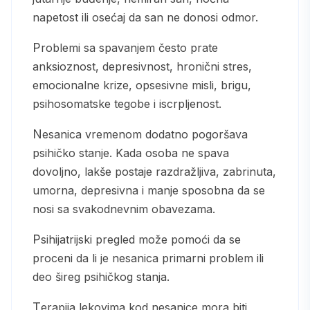
napetost ili osećaj da san ne donosi odmor.
Problemi sa spavanjem često prate
anksioznost, depresivnost, hronični stres,
emocionalne krize, opsesivne misli, brigu,
psihosomatske tegobe i iscrpljenost.
Nesanica vremenom dodatno pogoršava
psihičko stanje. Kada osoba ne spava
dovoljno, lakše postaje razdražljiva, zabrinuta,
umorna, depresivna i manje sposobna da se
nosi sa svakodnevnim obavezama.
Psihijatrijski pregled može pomoći da se
proceni da li je nesanica primarni problem ili
deo šireg psihičkog stanja.
Terapija lekovima kod nesanice mora biti