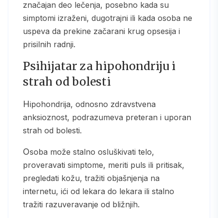
značajan deo lečenja, posebno kada su
simptomi izraženi, dugotrajni ili kada osoba ne
uspeva da prekine začarani krug opsesija i
prisilnih radnji.
Psihijatar za hipohondriju i
strah od bolesti
Hipohondrija, odnosno zdravstvena
anksioznost, podrazumeva preteran i uporan
strah od bolesti.
Osoba može stalno osluškivati telo,
proveravati simptome, meriti puls ili pritisak,
pregledati kožu, tražiti objašnjenja na
internetu, ići od lekara do lekara ili stalno
tražiti razuveravanje od bližnjih.