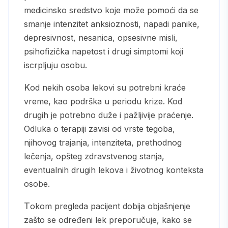
medicinsko sredstvo koje može pomoći da se
smanje intenzitet anksioznosti, napadi panike,
depresivnost, nesanica, opsesivne misli,
psihofizička napetost i drugi simptomi koji
iscrpljuju osobu.
Kod nekih osoba lekovi su potrebni kraće
vreme, kao podrška u periodu krize. Kod
drugih je potrebno duže i pažljivije praćenje.
Odluka o terapiji zavisi od vrste tegoba,
njihovog trajanja, intenziteta, prethodnog
lečenja, opšteg zdravstvenog stanja,
eventualnih drugih lekova i životnog konteksta
osobe.
Tokom pregleda pacijent dobija objašnjenje
zašto se određeni lek preporučuje, kako se