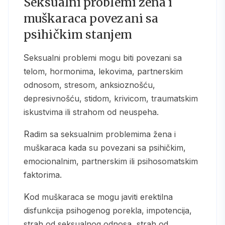
Seksualni problemi žena i
muškaraca povezani sa
psihičkim stanjem
Seksualni problemi mogu biti povezani sa
telom, hormonima, lekovima, partnerskim
odnosom, stresom, anksioznošću,
depresivnošću, stidom, krivicom, traumatskim
iskustvima ili strahom od neuspeha.
Radim sa seksualnim problemima žena i
muškaraca kada su povezani sa psihičkim,
emocionalnim, partnerskim ili psihosomatskim
faktorima.
Kod muškaraca se mogu javiti erektilna
disfunkcija psihogenog porekla, impotencija,
strah od seksualnog odnosa, strah od