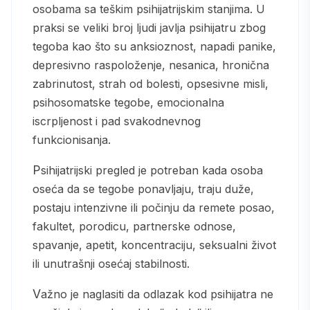
osobama sa teškim psihijatrijskim stanjima. U
praksi se veliki broj ljudi javlja psihijatru zbog
tegoba kao što su anksioznost, napadi panike,
depresivno raspoloženje, nesanica, hronična
zabrinutost, strah od bolesti, opsesivne misli,
psihosomatske tegobe, emocionalna
iscrpljenost i pad svakodnevnog
funkcionisanja.
Psihijatrijski pregled je potreban kada osoba
oseća da se tegobe ponavljaju, traju duže,
postaju intenzivne ili počinju da remete posao,
fakultet, porodicu, partnerske odnose,
spavanje, apetit, koncentraciju, seksualni život
ili unutrašnji osećaj stabilnosti.
Važno je naglasiti da odlazak kod psihijatra ne