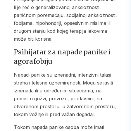
li je reč o generalizovanoj anksioznosti,
paničnom poremećaju, socijalnoj anksioznosti,
fobijama, hipohondriji, opsesivnim mislima ili
drugom stanju kod kojeg terapija lekovima
može biti korisna.
Psihijatar za napade panike i
agorafobiju
Napadi panike su iznenadni, intenzivni talasi
straha i telesne uznemirenosti. Mogu se javiti
iznenada ili u određenim situacijama, na
primer u gužvi, prevozu, prodavnici, na
otvorenom prostoru, u zatvorenom prostoru,
tokom vožnje ili pred važan događaj.
Tokom napada panike osoba može imati