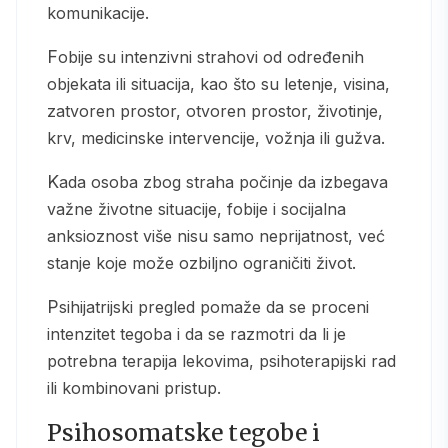
komunikacije.
Fobije su intenzivni strahovi od određenih
objekata ili situacija, kao što su letenje, visina,
zatvoren prostor, otvoren prostor, životinje,
krv, medicinske intervencije, vožnja ili gužva.
Kada osoba zbog straha počinje da izbegava
važne životne situacije, fobije i socijalna
anksioznost više nisu samo neprijatnost, već
stanje koje može ozbiljno ograničiti život.
Psihijatrijski pregled pomaže da se proceni
intenzitet tegoba i da se razmotri da li je
potrebna terapija lekovima, psihoterapijski rad
ili kombinovani pristup.
Psihosomatske tegobe i