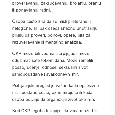
proveravanju, zaključavanju, brojanju, pranju
ili ponavljanju radnji.
Osoba često zna da su misli preterane ili
nelogične, ali ipak oseća snažnu unutrašnju
prisilu da proveri, ponovi, opere, pita za
razuveravanje ili mentalno analizira.
OKP može biti veoma iscrpljujuć i može
oduzimati sate tokom dana. Može remetiti
posao, učenje, odnose, seksualni život,
samopouzdanje i svakodnevni mir.
Psihijatrijski pregled je važan kada opsesivne
misli postanu česte, uznemirujuće ili kada
osoba počinje da organizuje život oko njih.
Kod OKP tegoba terapija lekovima može biti