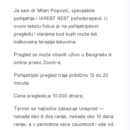
Ja sam dr Milan Popović, specijalista
psihijatrije i IAREBT REBT psihoterapeut. U
ovom tekstu fokus je na psihijatrijskom
pregledu i stanjima kod kojih može biti
indikovana terapija lekovima.
Pregled se može obaviti uživo u Beogradu ili
online preko Zoom-a.
Psihijatrijski pregled traje približno 15 do 20
minuta.
Cena pregleda je 10.000 dinara.
Termin se najčešće zakazuje unapred —
nekada dan ili dva ranije, nekada oko 10 dana
ranije, a u periodima veće zauzetosti i više od