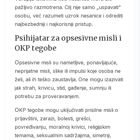
pažljivo razmotrena. Cilj nije samo „uspavati“
osobu, već razumeti uzrok nesanice i odrediti
najbezbedniji i najkorisniji pristup.
Psihijatar za opsesivne misli i
OKP tegobe
Opsesivne misli su nametljive, ponavljajuće,
neprijatne misli, slike ili impulsi koje osoba ne
želi, ali ih teško zaustavlja. One mogu izazivati
jak strah, krivicu, stid, gađenje, sumnju ili
potrebu za proveravanjem.
OKP tegobe mogu uključivati prisilne misli o
prljavštini, zarazi, bolesti, grešci,
povređivanju, moralnoj krivici, religijskim
temama, seksualnim sadržajima, simetriji,