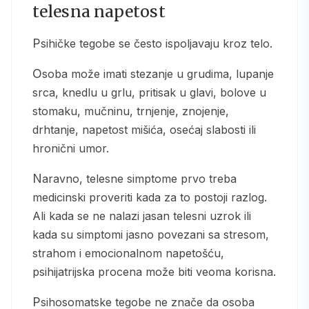
telesna napetost
Psihičke tegobe se često ispoljavaju kroz telo.
Osoba može imati stezanje u grudima, lupanje
srca, knedlu u grlu, pritisak u glavi, bolove u
stomaku, mučninu, trnjenje, znojenje,
drhtanje, napetost mišića, osećaj slabosti ili
hronični umor.
Naravno, telesne simptome prvo treba
medicinski proveriti kada za to postoji razlog.
Ali kada se ne nalazi jasan telesni uzrok ili
kada su simptomi jasno povezani sa stresom,
strahom i emocionalnom napetošću,
psihijatrijska procena može biti veoma korisna.
Psihosomatske tegobe ne znače da osoba