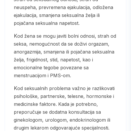
neuspeha, prevremena ejakulacija, odložena
ejakulacija, smanjena seksualna želja ili
pojačana seksualna napetost.
Kod žena se mogu javiti bolni odnosi, strah od
seksa, nemogućnost da se doživi orgazam,
anorgazmija, smanjena ili pojačana seksualna
želja, frigidnost, stid, napetost, kao i
emocionalne tegobe povezane sa
menstruacijom i PMS-om.
Kod seksualnih problema važno je razlikovati
psihološke, partnerske, telesne, hormonske i
medicinske faktore. Kada je potrebno,
preporučuje se dodatna konsultacija sa
ginekologom, urologom, endokrinologom ili
drugim lekarom odgovarajuće specijalnosti.