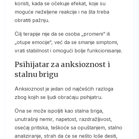
koristi, kada se očekuje efekat, koje su
moguće neželjene reakcije i na šta treba
obratiti pažnju.
Cilj terapije nije da se osoba „promeni“ ili
„otupe emocije“, već da se smanje simptomi,
vrati stabilnost i omogući bolje funkcionisanje.
Psihijatar za anksioznost i
stalnu brigu
Anksioznost je jedan od najčešćih razloga
zbog kojih se ljudi obraćaju psihijatru.
Ona se može ispoljiti kao stalna briga,
unutrašnji nemir, napetost, razdražljivost,
osećaj pritiska, teškoće sa opuštanjem, stalno
analiziranje, strah da će se nešto loše desiti,