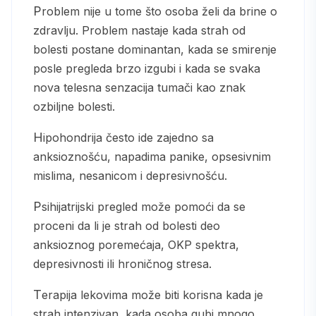
Problem nije u tome što osoba želi da brine o
zdravlju. Problem nastaje kada strah od
bolesti postane dominantan, kada se smirenje
posle pregleda brzo izgubi i kada se svaka
nova telesna senzacija tumači kao znak
ozbiljne bolesti.
Hipohondrija često ide zajedno sa
anksioznošću, napadima panike, opsesivnim
mislima, nesanicom i depresivnošću.
Psihijatrijski pregled može pomoći da se
proceni da li je strah od bolesti deo
anksioznog poremećaja, OKP spektra,
depresivnosti ili hroničnog stresa.
Terapija lekovima može biti korisna kada je
strah intenzivan, kada osoba gubi mnogo