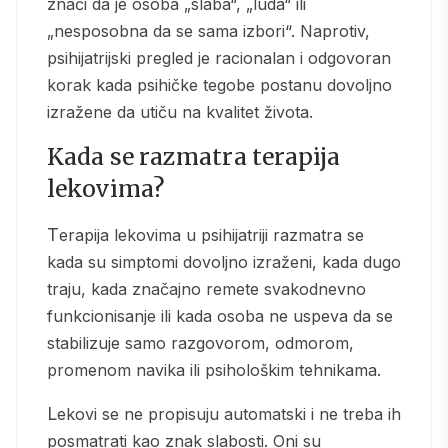
znači da je osoba „slaba“, „luda“ ili
„nesposobna da se sama izbori“. Naprotiv,
psihijatrijski pregled je racionalan i odgovoran
korak kada psihičke tegobe postanu dovoljno
izražene da utiču na kvalitet života.
Kada se razmatra terapija
lekovima?
Terapija lekovima u psihijatriji razmatra se
kada su simptomi dovoljno izraženi, kada dugo
traju, kada značajno remete svakodnevno
funkcionisanje ili kada osoba ne uspeva da se
stabilizuje samo razgovorom, odmorom,
promenom navika ili psihološkim tehnikama.
Lekovi se ne propisuju automatski i ne treba ih
posmatrati kao znak slabosti. Oni su