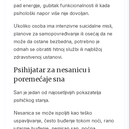
pad energije, gubitak funkcionalnosti ili kada
psihološki napor više nije dovoljan.
Ukoliko osoba ima intenzivne suicidalne misli,
planove za samopovređivanje ili osećaj da ne
može da ostane bezbedna, potrebno je
odmah se obratiti hitnoj službi ili najbližoj
zdravstvenoj ustanovi.
Psihijatar za nesanicu i
poremećaje sna
San je jedan od najosetljivijih pokazatelja
psihičkog stanja.
Nesanica se može ispoljiti kao teško
uspavljivanje, često buđenje tokom noći, rano
jutarnje buđenje, nemiran san, noćna