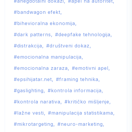
anegdotalni dokazi
apel na autoritet
bandwagon efekt
bihevioralna ekonomija
dark patterns
deepfake tehnologija
distrakcija
društveni dokaz
emocionalna manipulacija
emocionalna zaraza
emotivni apel
epsihijatar.net
framing tehnika
gaslighting
kontrola informacija
kontrola narativa
kritičko mišljenje
lažne vesti
manipulacija statistikama
mikrotargeting
neuro-marketing