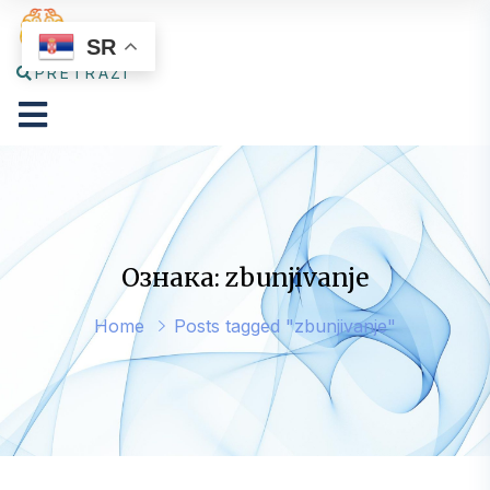
SR
PRETRAŽI
Ознака: zbunjivanje
Home
Posts tagged "zbunjivanje"