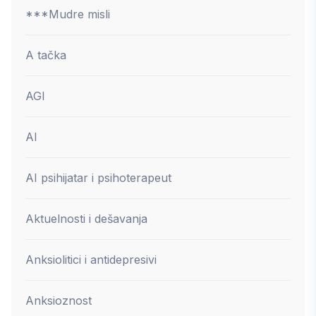
***Mudre misli
A tačka
AGI
AI
AI psihijatar i psihoterapeut
Aktuelnosti i dešavanja
Anksiolitici i antidepresivi
Anksioznost