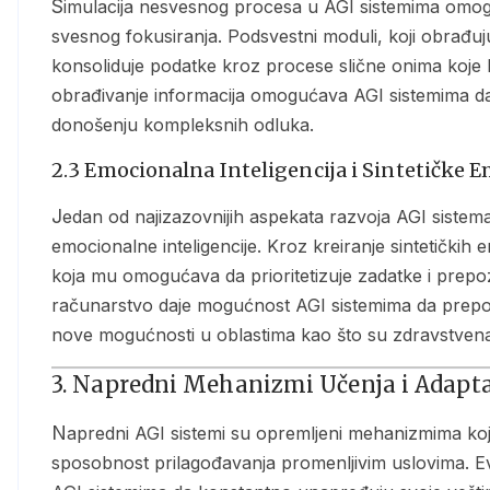
Simulacija nesvesnog procesa u AGI sistemima omogućava im da obrađuju podatke u pozadini, bez
svesnog fokusiranja. Podsvestni moduli, koji obrađu
konsoliduje podatke kroz procese slične onima koje l
obrađivanje informacija omogućava AGI sistemima da ef
donošenju kompleksnih odluka.
2.3 Emocionalna Inteligencija i Sintetičke E
Jedan od najizazovnijih aspekata razvoja AGI sistema sa veštačkom svešću jeste implementacija
emocionalne inteligencije. Kroz kreiranje sintetičkih 
koja mu omogućava da prioritetizuje zadatke i prepo
računarstvo daje mogućnost AGI sistemima da prepozn
nove mogućnosti u oblastima kao što su zdravstvena
3. Napredni Mehanizmi Učenja i Adaptac
Napredni AGI sistemi su opremljeni mehanizmima koji omogućavaju ne samo brzo učenje, već i
sposobnost prilagođavanja promenljivim uslovima. Ev