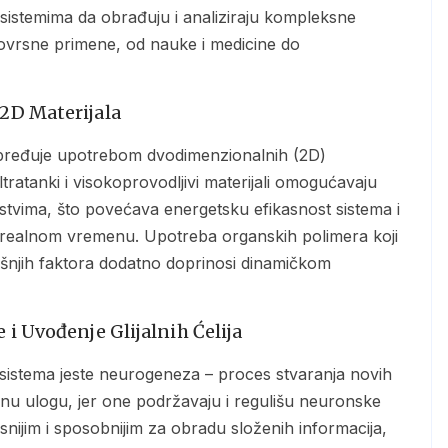
sistemima da obrađuju i analiziraju kompleksne
novrsne primene, od nauke i medicine do
 2D Materijala
ltratanki i visokoprovodljivi materijali omogućavaju
stvima, što povećava energetsku efikasnost sistema i
 realnom vremenu. Upotreba organskih polimera koji
ašnjih faktora dodatno doprinosi dinamičkom
 i Uvođenje Glijalnih Ćelija
ajnu ulogu, jer one podržavaju i regulišu neuronske
snijim i sposobnijim za obradu složenih informacija,