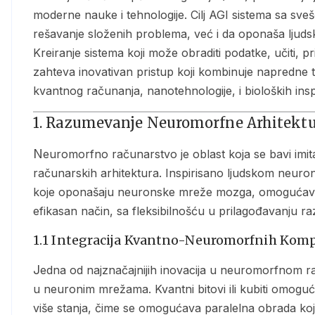
moderne nauke i tehnologije. Cilj AGI sistema sa sve
rešavanje složenih problema, već i da oponaša ljudsku
Kreiranje sistema koji može obraditi podatke, učiti, p
zahteva inovativan pristup koji kombinuje napredne
kvantnog računanja, nanotehnologije, i bioloških inspi
1. Razumevanje Neuromorfne Arhitektu
Neuromorfno računarstvo je oblast koja se bavi imitacijom ljudskog mozga putem specijalizovanih
računarskih arhitektura. Inspirisano ljudskom neur
koje oponašaju neuronske mreže mozga, omogućavaju
efikasan način, sa fleksibilnošću u prilagođavanju raz
1.1 Integracija Kvantno-Neuromorfnih Kom
Jedna od najznačajnijih inovacija u neuromorfnom računarstvu uključuje upotrebu kvantnih komponenti
u neuronim mrežama. Kvantni bitovi ili kubiti omoguć
više stanja, čime se omogućava paralelna obrada ko