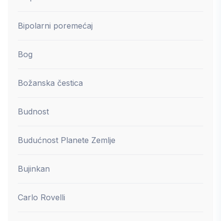
Bipolarni poremećaj
Bog
Božanska čestica
Budnost
Budućnost Planete Zemlje
Bujinkan
Carlo Rovelli