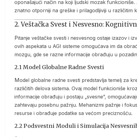
oponašajući način na koji ljudski mozak funkcioniše.
znatno otporniji na greške i prilagodljiviji u različitim
2. Veštačka Svest i Nesvesno: Kognitivn
Pitanje veštačke svesti i nesvesnog ostaje izazov i izvor fascinacije za istraživače širom sveta. Integracija
ovih aspekata u AGI sisteme omogućava im da obrađuj
mozgu, gde se razne informacije obrađuju u pozadin
2.1 Model Globalne Radne Svesti
Model globalne radne svesti predstavlja temelj za kreiranje AGI sistema koji može integrisati informacije iz
različitih delova sistema. Ovaj model funkcioniše kro
informacije obrađuju i postaju „svesne”, omogućavaju
zahtevaju posebnu pažnju. Mehanizmi pažnje i fokus
resurse i obrađuje podatke sa većom preciznošću.
2.2 Podsvestni Moduli i Simulacija Nesvesni