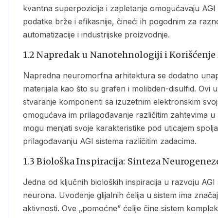
kvantna superpozicija i zapletanje omogućavaju AGI 
podatke brže i efikasnije, čineći ih pogodnim za raz
automatizacije i industrijske proizvodnje.
1.2 Napredak u Nanotehnologiji i Korišćenje
Napredna neuromorfna arhitektura se dodatno unapređuje upotrebom dvodimenzionalnih (2D)
materijala kao što su grafen i molibden-disulfid. Ovi u
stvaranje komponenti sa izuzetnim elektronskim svoj
omogućava im prilagođavanje različitim zahtevima u
mogu menjati svoje karakteristike pod uticajem spolj
prilagođavanju AGI sistema različitim zadacima.
1.3 Biološka Inspiracija: Sinteza Neurogeneze
Jedna od ključnih bioloških inspiracija u razvoju AGI sistema jeste neurogeneza – proces stvaranja novih
neurona. Uvođenje glijalnih ćelija u sistem ima znač
aktivnosti. Ove „pomoćne” ćelije čine sistem komplek