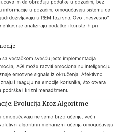
ju informacije u pozadini, omogućavaju sistemu da
judi doživljavaju u REM fazi sna. Ovo „nesvesno”
ikasnije analiziraju podatke i koriste ih pri
mocije
emocija, AGI može razviti emocionalnu inteligenciju
znaje emotivne signale iz okruženja. Afektivno
aju i reaguju na emocije korisnika, što otvara
 podrška i krizni menadžment.
ije: Evolucija Kroz Algoritme
olutivni algoritmi i mehanizmi učenja omogućavaju