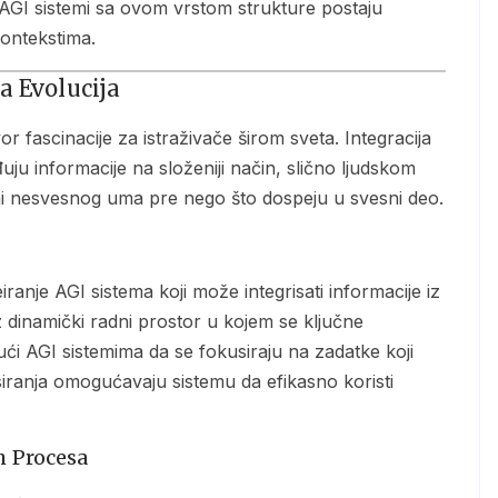
 AGI sistemi sa ovom vrstom strukture postaju
 kontekstima.
a Evolucija
u informacije na složeniji način, slično ljudskom
i nesvesnog uma pre nego što dospeju u svesni deo.
z dinamički radni prostor u kojem se ključne
ći AGI sistemima da se fokusiraju na zadatke koji
iranja omogućavaju sistemu da efikasno koristi
h Procesa