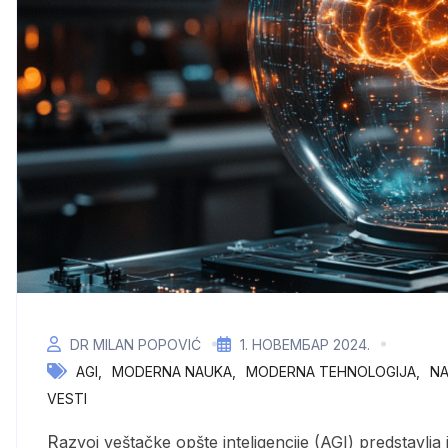
DR MILAN POPOVIĆ
1. НОВЕМБАР 2024.
AGI
MODERNA NAUKA
MODERNA TEHNOLOGIJA
NA
VESTI
Razvoj veštačke opšte inteligencije (AGI) predstavlja jednu od najambicioznijih i najizazovnijih oblasti