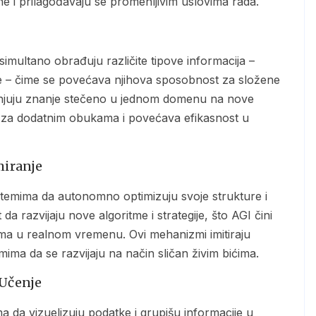
e i prilagođavaju se promenljivim uslovima rada.
tke – čime se povećava njihova sposobnost za složene
njuju znanje stečeno u jednom domenu na nove
u za dodatnim obukama i povećava efikasnost u
miranje
 razvijaju nove algoritme i strategije, što AGI čini
ema u realnom vremenu. Ovi mehanizmi imitiraju
ima da se razvijaju na način sličan živim bićima.
 Učenje