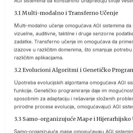
AGI sistemima da konstantno unapređuju svoje veštin
3.1 Multi-modalno i Transferno Učenje
Multi-modalno učenje omogućava AGI sistemima da simultano obrađuju različite tipove informacija –
vizuelne, auditivne, taktilne i druge senzorne poda
zadatke. Transferno učenje im omogućava da prime
izazove u različitim domenima, što smanjuje potreb
različitim aplikacijama.
3.2 Evolucioni Algoritmi i Genetičko Progra
Upotreba evolucijskih algoritama omogućava AGI sistemima da autonomno optimizuju svoje strukture i
funkcije. Genetičko programiranje daje im mogućnost da
sposobnim za adaptaciju i rešavanje složenih probl
prirodne procese evolucije, omogućavajući AGI sistem
3.3 Samo-organizujuće Mape i Hijerarhijsko
Samo-organizujuće mape omogućavaju AGI sistemima da vizuelizuju podatke i grupišu informacije u