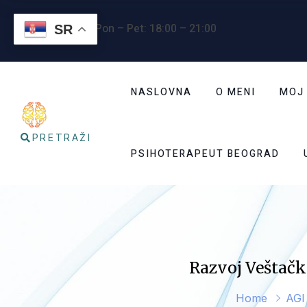
Radno vreme
: Pon – Pet: 18:00 – 21:00
SR
NASLOVNA
O MENI
MOJ
PRETRAŽI
PSIHOTERAPEUT BEOGRAD
Razvoj Veštačk
Home
AGI