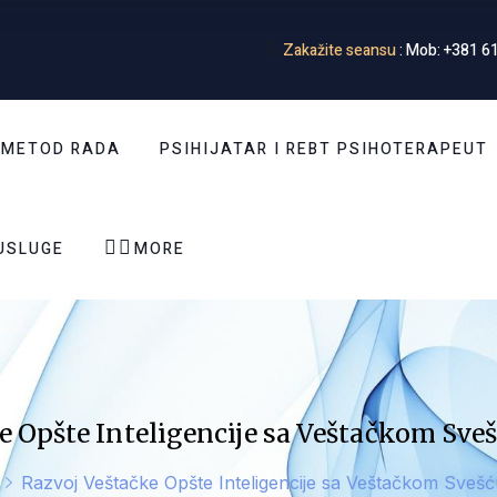
Zakažite seansu
: Mob: +381 61
 METOD RADA
PSIHIJATAR I REBT PSIHOTERAPEUT


USLUGE
MORE
e Opšte Inteligencije sa Veštačkom Sve
Razvoj Veštačke Opšte Inteligencije sa Veštačkom Sveš