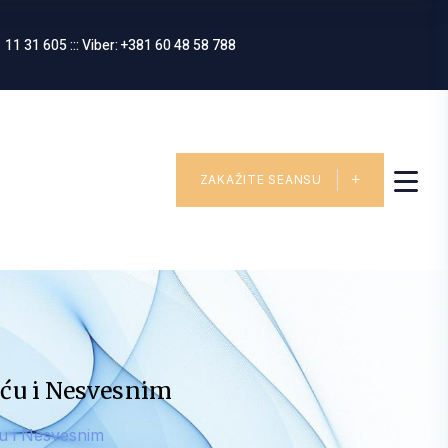
 11 31 605 ::: Viber: +381 60 48 58 788
ZAKAŽITE SEANSU
šću i Nesvesnim
ću i Nesvesnim