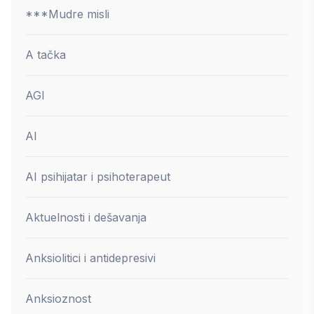
***Mudre misli
A tačka
AGI
AI
AI psihijatar i psihoterapeut
Aktuelnosti i dešavanja
Anksiolitici i antidepresivi
Anksioznost