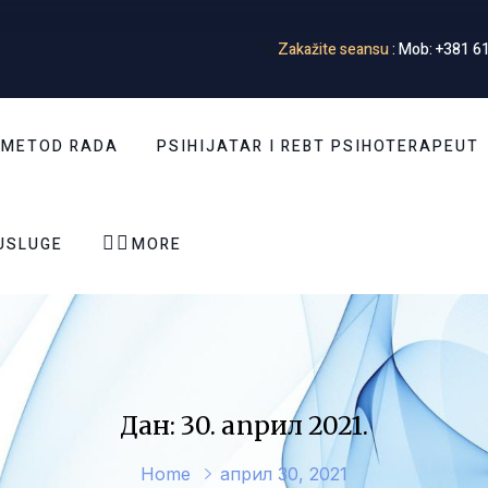
Zakažite seansu
: Mob: +381 61
 METOD RADA
PSIHIJATAR I REBT PSIHOTERAPEUT


USLUGE
MORE
Дан: 30. април 2021.
Home
април 30, 2021