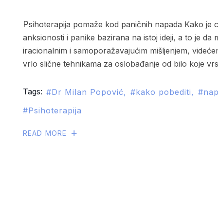
Psihoterapija pomaže kod paničnih napada Kako je cela REKBT (psihoterapija) filozofija o poreklu
anksionosti i panike bazirana na istoj ideji, a to je 
iracionalnim i samoporažavajućim mišljenjem, videć
vrlo slične tehnikama za oslobađanje od bilo koje vrs
Tags:
Dr Milan Popović
kako pobediti
na
Psihoterapija
READ MORE