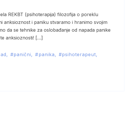
da mi anksioznost i paniku stvaramo i hranimo svojim
emo da se tehnike za oslobađanje od napada panike
te anksioznosti! […]
pad
panični
panika
psihoterapeut