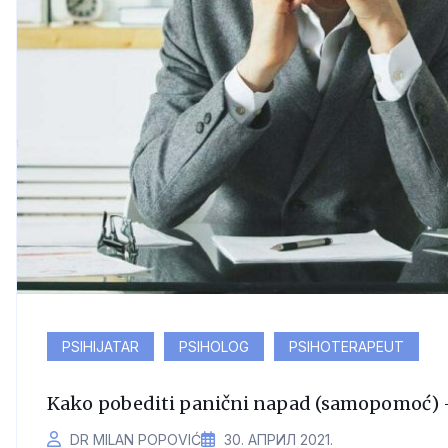
PSIHIJATAR
PSIHOLOG
PSIHOTERAPEUT
Kako pobediti panični napad (samopomoć) –
DR MILAN POPOVIĆ
30. АПРИЛ 2021.