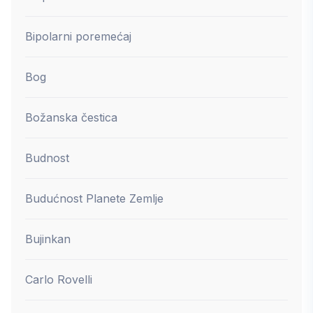
Bipolarni poremećaj
Bog
Božanska čestica
Budnost
Budućnost Planete Zemlje
Bujinkan
Carlo Rovelli