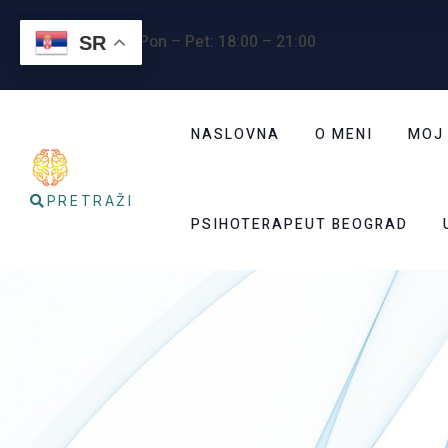
Radno vreme
: Pon – Pet: 18:00 – 21:00
SR
NASLOVNA
O MENI
MOJ
PRETRAŽI
PSIHOTERAPEUT BEOGRAD