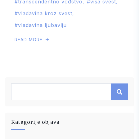
transcendentno vođstvo
viša svest
vladavina kroz svest
vladavina ljubavlju
READ MORE
Kategorije objava