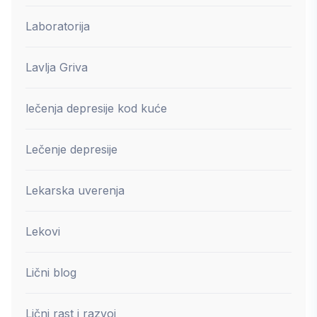
Laboratorija
Lavlja Griva
lečenja depresije kod kuće
Lečenje depresije
Lekarska uverenja
Lekovi
Lični blog
Lični rast i razvoj