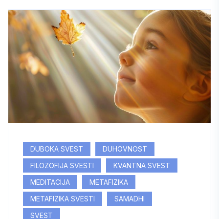
DUBOKA SVEST
DUHOVNOST
FILOZOFIJA SVESTI
KVANTNA SVEST
MEDITACIJA
METAFIZIKA
METAFIZIKA SVESTI
SAMADHI
SVEST