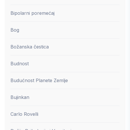
Bipolarni poremećaj
Bog
Božanska čestica
Budnost
Budućnost Planete Zemlje
Bujinkan
Carlo Rovelli