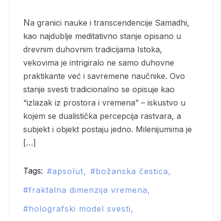
Na granici nauke i transcendencije Samadhi,
kao najdublje meditativno stanje opisano u
drevnim duhovnim tradicijama Istoka,
vekovima je intrigiralo ne samo duhovne
praktikante već i savremene naučnike. Ovo
stanje svesti tradicionalno se opisuje kao
“izlazak iz prostora i vremena” – iskustvo u
kojem se dualistička percepcija rastvara, a
subjekt i objekt postaju jedno. Milenijumima je
[…]
Tags:
apsolut
božanska čestica
fraktalna dimenzija vremena
holografski model svesti