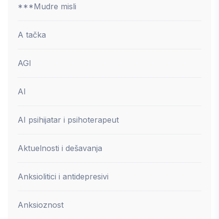
***Mudre misli
A tačka
AGI
AI
AI psihijatar i psihoterapeut
Aktuelnosti i dešavanja
Anksiolitici i antidepresivi
Anksioznost