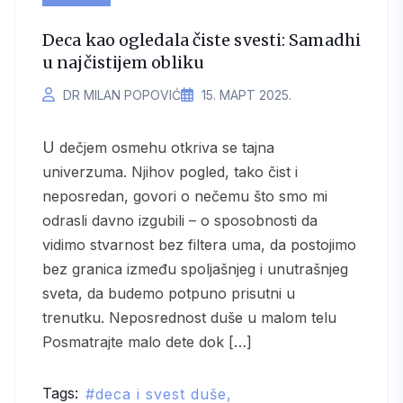
Deca kao ogledala čiste svesti: Samadhi
u najčistijem obliku
DR MILAN POPOVIĆ
15. МАРТ 2025.
U dečjem osmehu otkriva se tajna
univerzuma. Njihov pogled, tako čist i
neposredan, govori o nečemu što smo mi
odrasli davno izgubili – o sposobnosti da
vidimo stvarnost bez filtera uma, da postojimo
bez granica između spoljašnjeg i unutrašnjeg
sveta, da budemo potpuno prisutni u
trenutku. Neposrednost duše u malom telu
Posmatrajte malo dete dok […]
Tags:
deca i svest duše