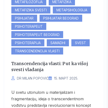
METAFILOZOFIJA
METAFIZIKA
METAFIZIKA SVESTI
METAPSIHOLOGIJA
PSIHIJATAR
PSIHIJATAR BEOGRAD
PSIHOTERAPEUT
PSIHOTERAPEUT BEOGRAD
PSIHOTERAPIJA
SAMADHI
SVEST
TRANSCENDENCIJA VLASTI
Transcendencija vlasti: Put ka višoj
svesti vladanja
DR MILAN POPOVIĆ
15. МАРТ 2025.
U svetu utonulom u materijalizam i
fragmentaciju, ideja o transcendentnom
vođstvu predstavlja revolucionarni koncept