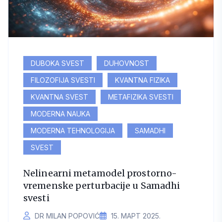
DUBOKA SVEST
DUHOVNOST
FILOZOFIJA SVESTI
KVANTNA FIZIKA
KVANTNA SVEST
METAFIZIKA SVESTI
MODERNA NAUKA
MODERNA TEHNOLOGIJA
SAMADHI
SVEST
Nelinearni metamodel prostorno-
vremenske perturbacije u Samadhi
svesti
DR MILAN POPOVIĆ
15. МАРТ 2025.