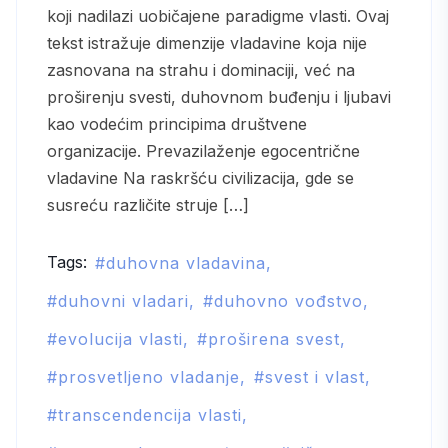
koji nadilazi uobičajene paradigme vlasti. Ovaj
tekst istražuje dimenzije vladavine koja nije
zasnovana na strahu i dominaciji, već na
proširenju svesti, duhovnom buđenju i ljubavi
kao vodećim principima društvene
organizacije. Prevazilaženje egocentrične
vladavine Na raskršću civilizacija, gde se
susreću različite struje […]
Tags:
duhovna vladavina
duhovni vladari
duhovno vođstvo
evolucija vlasti
proširena svest
prosvetljeno vladanje
svest i vlast
transcendencija vlasti