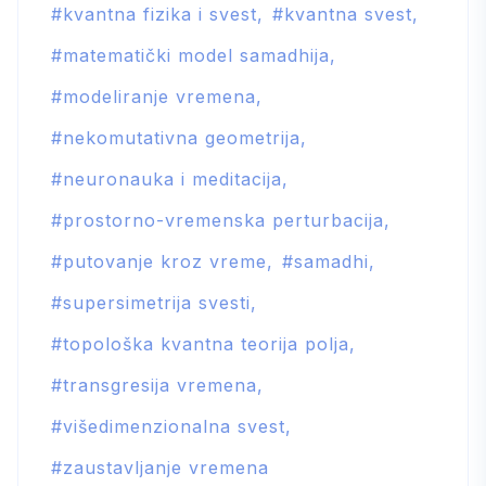
kvantna fizika i svest
kvantna svest
matematički model samadhija
modeliranje vremena
nekomutativna geometrija
neuronauka i meditacija
prostorno-vremenska perturbacija
putovanje kroz vreme
samadhi
supersimetrija svesti
topološka kvantna teorija polja
transgresija vremena
višedimenzionalna svest
zaustavljanje vremena