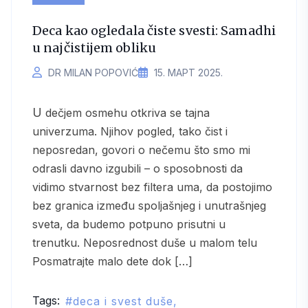
Deca kao ogledala čiste svesti: Samadhi
u najčistijem obliku
DR MILAN POPOVIĆ
15. МАРТ 2025.
U dečjem osmehu otkriva se tajna
univerzuma. Njihov pogled, tako čist i
neposredan, govori o nečemu što smo mi
odrasli davno izgubili – o sposobnosti da
vidimo stvarnost bez filtera uma, da postojimo
bez granica između spoljašnjeg i unutrašnjeg
sveta, da budemo potpuno prisutni u
trenutku. Neposrednost duše u malom telu
Posmatrajte malo dete dok […]
Tags:
deca i svest duše