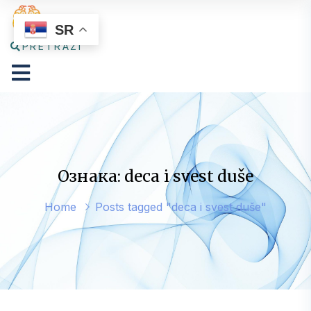
SR
PRETRAŽI
Ознака: deca i svest duše
Home
Posts tagged "deca i svest duše"