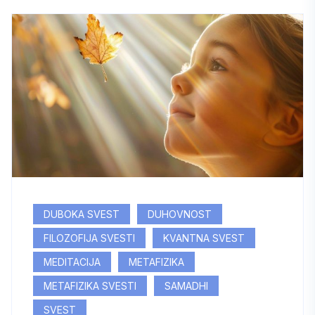
DUBOKA SVEST
DUHOVNOST
FILOZOFIJA SVESTI
KVANTNA SVEST
MEDITACIJA
METAFIZIKA
METAFIZIKA SVESTI
SAMADHI
SVEST