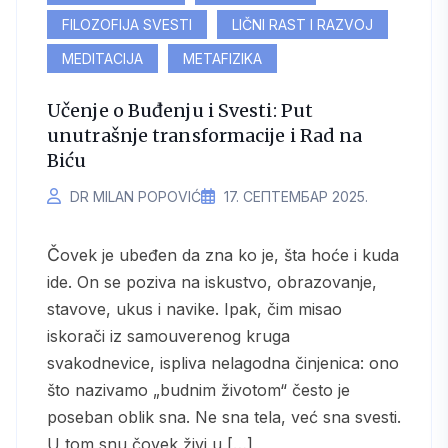
FILOZOFIJA SVESTI
LIČNI RAST I RAZVOJ
MEDITACIJA
METAFIZIKA
Učenje o Buđenju i Svesti: Put
unutrašnje transformacije i Rad na
Biću
DR MILAN POPOVIĆ
17. СЕПТЕМБАР 2025.
Čovek je ubeđen da zna ko je, šta hoće i kuda
ide. On se poziva na iskustvo, obrazovanje,
stavove, ukus i navike. Ipak, čim misao
iskorači iz samouverenog kruga
svakodnevice, ispliva nelagodna činjenica: ono
što nazivamo „budnim životom“ često je
poseban oblik sna. Ne sna tela, već sna svesti.
U tom snu čovek živi u […]