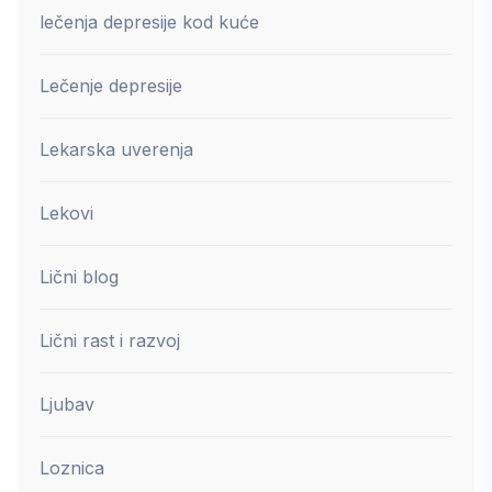
lečenja depresije kod kuće
Lečenje depresije
Lekarska uverenja
Lekovi
Lični blog
Lični rast i razvoj
Ljubav
Loznica