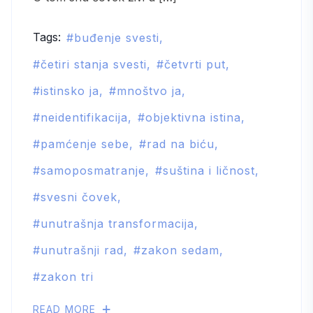
Tags:
buđenje svesti
četiri stanja svesti
četvrti put
istinsko ja
mnoštvo ja
neidentifikacija
objektivna istina
pamćenje sebe
rad na biću
samoposmatranje
suština i ličnost
svesni čovek
unutrašnja transformacija
unutrašnji rad
zakon sedam
zakon tri
READ MORE