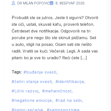
DR MILAN POPOVIĆ
8. ФЕБРУАР 2026.
Probudili ste se jutros. Jeste li sigurni? Otvorili
ste oči, ustali, skuvali kafu, proverili telefon.
Četrdeset dve notifikacije. Odgovorili na tri
poruke pre nego što ste skinuli pidžamu. Seli
u auto, stigli na posao. Osam sati ste nešto
radili. Vratili se kući. Večerali. Legli. A sada vas
pitam: ko je sve to uradio? Reći ćete […]
Tags:
buđenje svesti
četiri stanja svesti
identifikacija
Lični razvoj
mehaničnost
negativne emocije
rad na sebi
samo-sećanje
samospoznaja