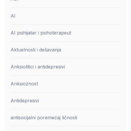
AI
AI psihijatar i psihoterapeut
Aktuelnosti i dešavanja
Anksiolitici i antidepresivi
Anksioznost
Antidepresivi
antisocijalni poremećaj ličnosti