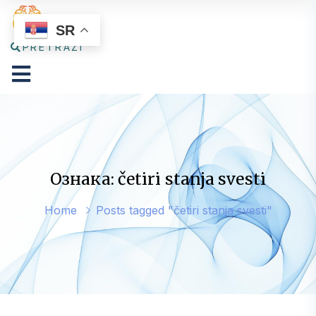
SR
PRETRAŽI
Ознака: četiri stanja svesti
Home
Posts tagged "četiri stanja svesti"