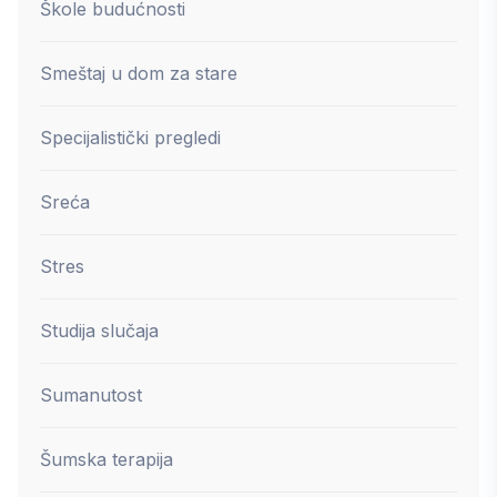
Škole budućnosti
Smeštaj u dom za stare
Specijalistički pregledi
Sreća
Stres
Studija slučaja
Sumanutost
Šumska terapija