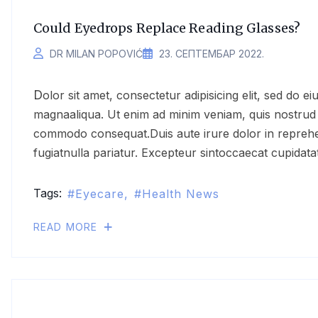
Could Eyedrops Replace Reading Glasses?
DR MILAN POPOVIĆ
23. СЕПТЕМБАР 2022.
Dolor sit amet, consectetur adipisicing elit, sed do eiusmod temporincididunt ut labore et dolore
magnaaliqua. Ut enim ad minim veniam, quis nostrud ex
commodo consequat.Duis aute irure dolor in reprehend
fugiatnulla pariatur. Excepteur sintoccaecat cupidatat
Tags:
Eyecare
Health News
READ MORE