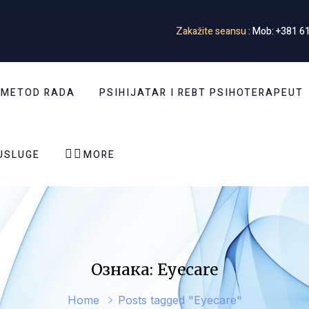
Zakažite seansu
: Mob: +381 61
 METOD RADA
PSIHIJATAR I REBT PSIHOTERAPEUT


USLUGE
MORE
Ознака: Eyecare
Home
Posts tagged "Eyecare"