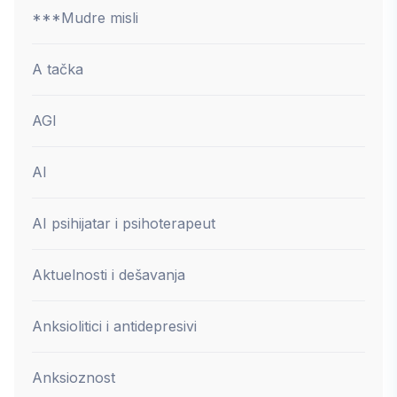
***Mudre misli
A tačka
AGI
AI
AI psihijatar i psihoterapeut
Aktuelnosti i dešavanja
Anksiolitici i antidepresivi
Anksioznost