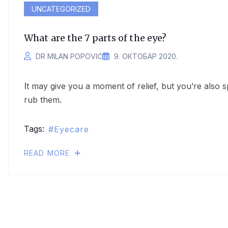
UNCATEGORIZED
What are the 7 parts of the eye?
DR MILAN POPOVIĆ
9. ОКТОБАР 2020.
It may give you a moment of relief, but you’re also spreading dirt and bacteria into your eyes when you
rub them.
Tags:
Eyecare
READ MORE