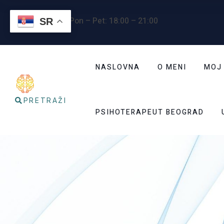
Radno vreme
: Pon – Pet: 18:00 – 21:00
SR
NASLOVNA
O MENI
MOJ
PRETRAŽI
PSIHOTERAPEUT BEOGRAD