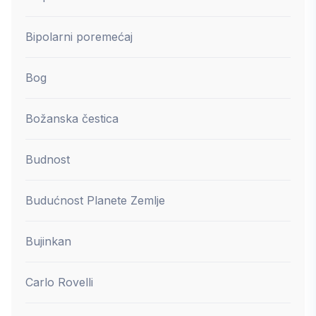
Bipolarni poremećaj
Bog
Božanska čestica
Budnost
Budućnost Planete Zemlje
Bujinkan
Carlo Rovelli