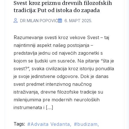
Svest kroz prizmu drevnih filozofskih
tradicija: Put od istoka do zapada
DR MILAN POPOVIĆ
6. МАРТ 2025.
Razumevanje svesti kroz vekove Svest – taj
najintimniji aspekt našeg postojanja –
predstavlja jednu od najvećih zagonetki s
kojom se ljudski um susreće. Na pitanje “šta je
svest?”, svaka civilizacija kroz istoriju ponudila
je svoje jedinstvene odgovore. Dok je danas
svest predmet intenzivnog naučnog
istraživanja, drevne filozofske tradicije su
milenijumima pre modernih neuroloških
instrumenata i […]
Tags:
Advaita Vedanta
budizam