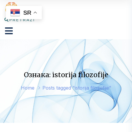
SR
PRETRAŽI
Ознака: istorija filozofije
Home
Posts tagged "istorija filozofije"