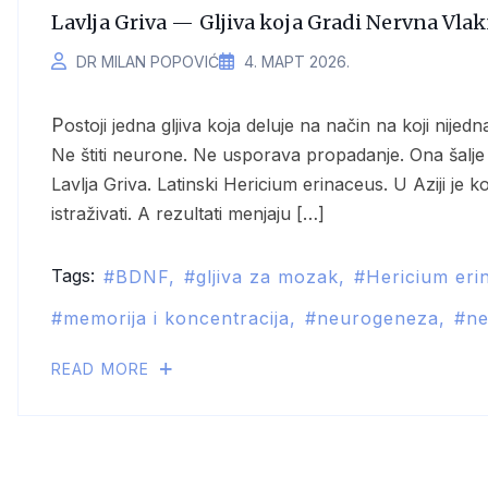
Lavlja Griva — Gljiva koja Gradi Nervna Vla
DR MILAN POPOVIĆ
4. МАРТ 2026.
Postoji jedna gljiva koja deluje na način na koji nijedna druga supstanca biljnog ili porekla gljiva ne može.
Ne štiti neurone. Ne usporava propadanje. Ona šalj
Lavlja Griva. Latinski Hericium erinaceus. U Aziji je 
istraživati. A rezultati menjaju […]
Tags:
BDNF
gljiva za mozak
Hericium eri
memorija i koncentracija
neurogeneza
ne
READ MORE