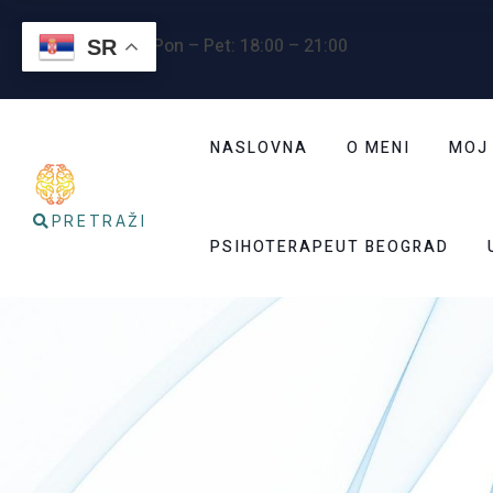
Radno vreme
: Pon – Pet: 18:00 – 21:00
SR
NASLOVNA
O MENI
MOJ
PRETRAŽI
PSIHOTERAPEUT BEOGRAD