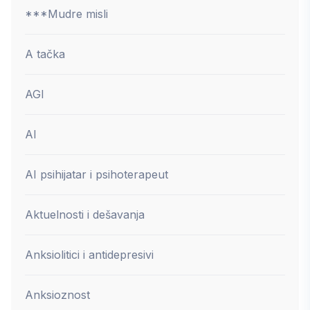
***Mudre misli
A tačka
AGI
AI
AI psihijatar i psihoterapeut
Aktuelnosti i dešavanja
Anksiolitici i antidepresivi
Anksioznost