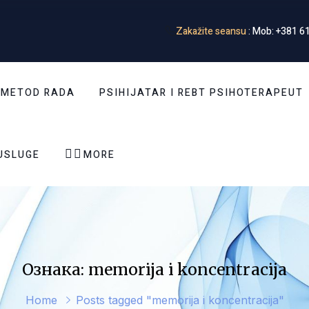
Zakažite seansu
: Mob: +381 61
 METOD RADA
PSIHIJATAR I REBT PSIHOTERAPEUT


USLUGE
MORE
Ознака: memorija i koncentracija
Home
Posts tagged "memorija i koncentracija"