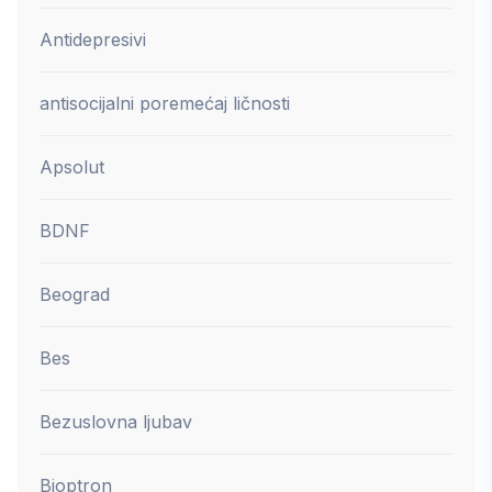
Antidepresivi
antisocijalni poremećaj ličnosti
Apsolut
BDNF
Beograd
Bes
Bezuslovna ljubav
Bioptron