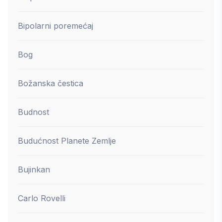
Bipolarni poremećaj
Bog
Božanska čestica
Budnost
Budućnost Planete Zemlje
Bujinkan
Carlo Rovelli