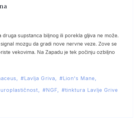
kna
e signal mozgu da gradi nove nervne veze. Zove se
koriste vekovima. Na Zapadu je tek počinju ozbiljno
naceus
Lavlja Griva
Lion's Mane
uroplastičnost
NGF
tinktura Lavlje Grive