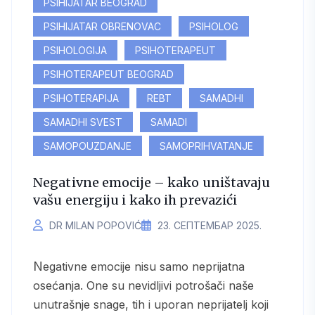
PSIHIJATAR BEOGRAD
PSIHIJATAR OBRENOVAC
PSIHOLOG
PSIHOLOGIJA
PSIHOTERAPEUT
PSIHOTERAPEUT BEOGRAD
PSIHOTERAPIJA
REBT
SAMADHI
SAMADHI SVEST
SAMADI
SAMOPOUZDANJE
SAMOPRIHVATANJE
Negativne emocije – kako uništavaju
vašu energiju i kako ih prevazići
DR MILAN POPOVIĆ
23. СЕПТЕМБАР 2025.
Negativne emocije nisu samo neprijatna
osećanja. One su nevidljivi potrošači naše
unutrašnje snage, tih i uporan neprijatelj koji