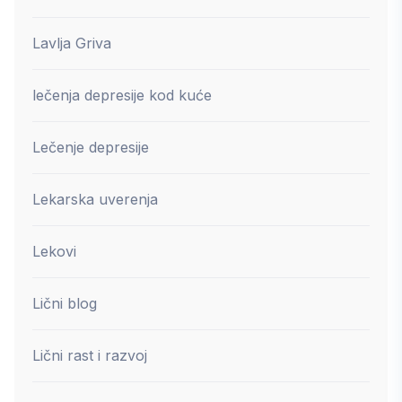
Lavlja Griva
lečenja depresije kod kuće
Lečenje depresije
Lekarska uverenja
Lekovi
Lični blog
Lični rast i razvoj