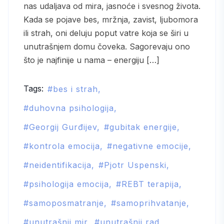
nas udaljava od mira, jasnoće i svesnog života.
Kada se pojave bes, mržnja, zavist, ljubomora
ili strah, oni deluju poput vatre koja se širi u
unutrašnjem domu čoveka. Sagorevaju ono
što je najfinije u nama – energiju […]
Tags:
bes i strah
duhovna psihologija
Georgij Gurđijev
gubitak energije
kontrola emocija
negativne emocije
neidentifikacija
Pjotr Uspenski
psihologija emocija
REBT terapija
samoposmatranje
samoprihvatanje
unutrašnji mir
unutrašnji rad