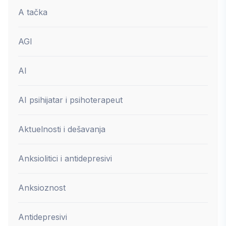
A tačka
AGI
AI
AI psihijatar i psihoterapeut
Aktuelnosti i dešavanja
Anksiolitici i antidepresivi
Anksioznost
Antidepresivi