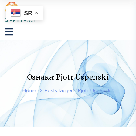
SR
PRETRAŽI
Ознака: Pjotr Uspenski
Home
Posts tagged "Pjotr Uspenski"