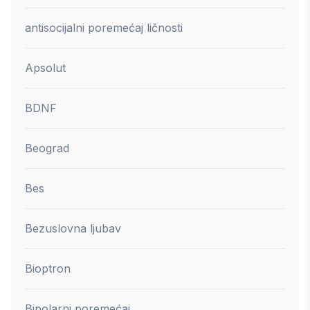
antisocijalni poremećaj ličnosti
Apsolut
BDNF
Beograd
Bes
Bezuslovna ljubav
Bioptron
Bipolarni poremećaj