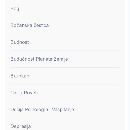
Bog
Božanska čestica
Budnost
Budućnost Planete Zemlje
Bujinkan
Carlo Rovelli
Dečija Psihologija i Vaspitanje
Depresija