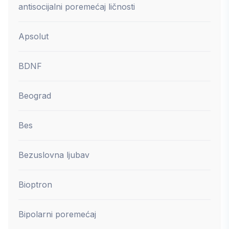
antisocijalni poremećaj ličnosti
Apsolut
BDNF
Beograd
Bes
Bezuslovna ljubav
Bioptron
Bipolarni poremećaj