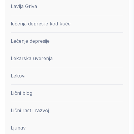
Lavlja Griva
lečenja depresije kod kuće
Lečenje depresije
Lekarska uverenja
Lekovi
Lični blog
Lični rast i razvoj
Ljubav